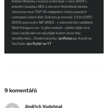
knížka Historky z konce světa byla v roce 2009 v
anketě časopisu GEO a serveru Hedvábná stezka
zařazena mezi TOP 30 nejlepších česky psaných
cestopisů všech dob. Srdcem je novinář, 13 let (1997-
2009) pracoval v MF DNES - v zahraničním oddělení.
Web Fotoguru mu - k jeho radosti - zabírá stále více
času: každý den na něj přijde kolem dvou tisíc
návštěvníků... Osobní stránky:
JanRybar.cz
. Kanál na
YouTube:
Jan Rybář na YT
9 komentářů
Jindřich Vodehnal