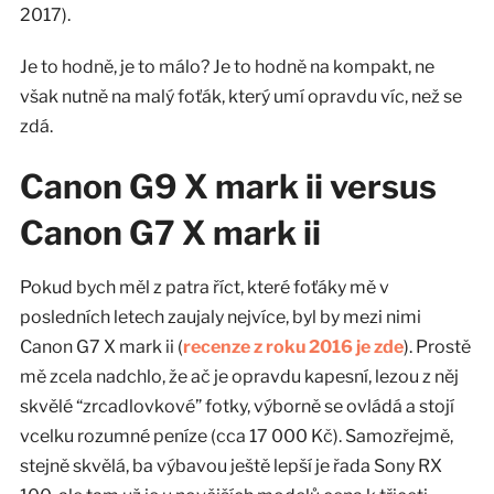
2017).
Je to hodně, je to málo? Je to hodně na kompakt, ne
však nutně na malý foťák, který umí opravdu víc, než se
zdá.
Canon G9 X mark ii versus
Canon G7 X mark ii
Pokud bych měl z patra říct, které foťáky mě v
posledních letech zaujaly nejvíce, byl by mezi nimi
Canon G7 X mark ii (
recenze z roku 2016 je zde
). Prostě
mě zcela nadchlo, že ač je opravdu kapesní, lezou z něj
skvělé “zrcadlovkové” fotky, výborně se ovládá a stojí
vcelku rozumné peníze (cca 17 000 Kč). Samozřejmě,
stejně skvělá, ba výbavou ještě lepší je řada Sony RX