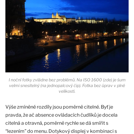
I noční fotky zvládne bez problémů. Na ISO 1600 (zde) je šum
velmi snesitelný (na jednopalcový čip). Fotka bez úprav v plné
velikosti.
Výše zmíněné rozdíly jsou poměrně citelné. Byť je
pravda, že ač absence ovládacích čudlíků je docela
citelná a otravná, poměrně rychle se dá smířit s
“lezením” do menu. Dotykový displej v kombinaci s