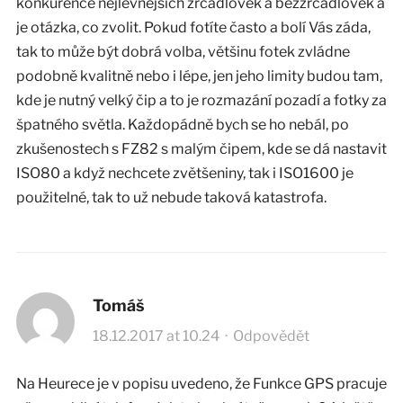
konkurence nejlevnějších zrcadlovek a bezzrcadlovek a
je otázka, co zvolit. Pokud fotíte často a bolí Vás záda,
tak to může být dobrá volba, většinu fotek zvládne
podobně kvalitně nebo i lépe, jen jeho limity budou tam,
kde je nutný velký čip a to je rozmazání pozadí a fotky za
špatného světla. Každopádně bych se ho nebál, po
zkušenostech s FZ82 s malým čipem, kde se dá nastavit
ISO80 a když nechcete zvětšeniny, tak i ISO1600 je
použitelné, tak to už nebude taková katastrofa.
Tomáš
18.12.2017 at 10.24
·
Odpovědět
Na Heurece je v popisu uvedeno, že Funkce GPS pracuje