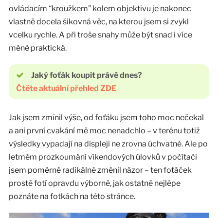
ovládacím “kroužkem” kolem objektivu je nakonec
vlastně docela šikovná věc, na kterou jsem si zvykl
vcelku rychle. A při troše snahy může být snad i více
méně praktická.
Jaký foťák koupit právě dnes?
Čtěte aktuální přehled ZDE
Jak jsem zmínil výše, od foťáku jsem toho moc nečekal
a ani první cvakání mě moc nenadchlo – v terénu totiž
výsledky vypadají na displeji ne zrovna úchvatně. Ale po
letmém prozkoumání víkendových úlovků v počítači
jsem poměrně radikálně změnil názor – ten foťáček
prostě fotí opravdu výborně, jak ostatně nejlépe
poznáte na fotkách na této stránce.