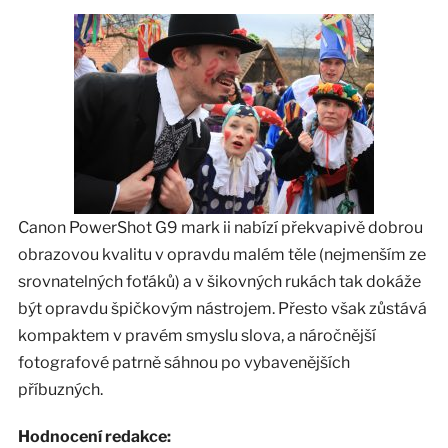
Canon PowerShot G9 mark ii nabízí překvapivě dobrou
obrazovou kvalitu v opravdu malém těle (nejmenším ze
srovnatelných foťáků) a v šikovných rukách tak dokáže
být opravdu špičkovým nástrojem. Přesto však zůstává
kompaktem v pravém smyslu slova, a náročnější
fotografové patrně sáhnou po vybavenějších
příbuzných.
Hodnocení redakce: