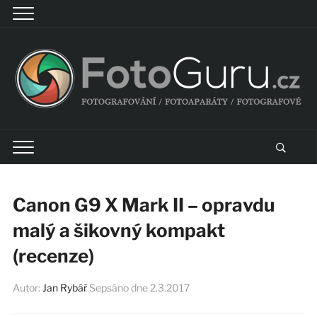
Canon G9 X Mark II – opravdu
malý a šikovný kompakt
(recenze)
Autor:
Jan Rybář
Sepsáno dne
2.3.2017