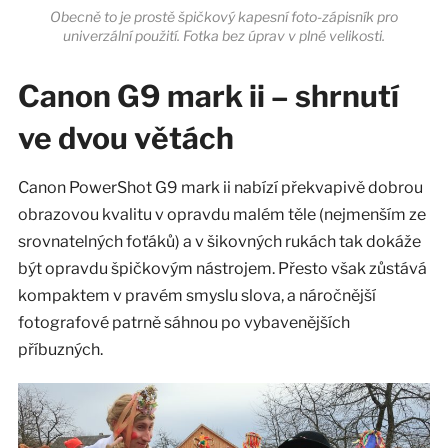
Obecně to je prostě špičkový kapesní foto-zápisník pro
univerzální použití. Fotka bez úprav v plné velikosti.
Canon G9 mark ii – shrnutí
ve dvou větách
Canon PowerShot G9 mark ii nabízí překvapivě dobrou
obrazovou kvalitu v opravdu malém těle (nejmenším ze
srovnatelných foťáků) a v šikovných rukách tak dokáže
být opravdu špičkovým nástrojem. Přesto však zůstává
kompaktem v pravém smyslu slova, a náročnější
fotografové patrně sáhnou po vybavenějších
příbuzných.