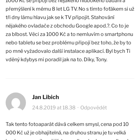
1000 Kč se připojí bez nějakého hlubokého bádání a
přemýšlení k mému 8 let LG TV. No s tímto foťákem si už
tři dny lámu hlavu jak se k TV připojit. Stahování
nějakého ovladače z obchodu Google apod.?. Co to je
za blbost. Věci za 1000 Kč a to nemluvím o smartphonu
nebo tabletu se bez problému připojí bez toho, že by to
po mně vyžadovalo další instalace aplikací. Byl bych Ti
vděný kdybys mi poradil jak na to. Díky, Tony.
Jan Libich
24.8.2019 at 18.38
·
Odpovědět
Tak tento fotoaparát dává celkem smysl, cena pod 10
000 Kč už je obhajitelná, na druhou stranu je tu velká