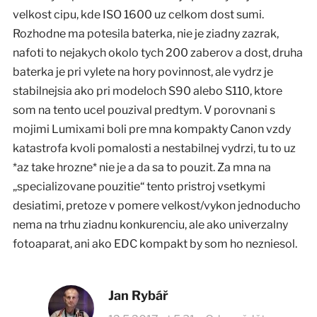
velkost cipu, kde ISO 1600 uz celkom dost sumi.
Rozhodne ma potesila baterka, nie je ziadny zazrak,
nafoti to nejakych okolo tych 200 zaberov a dost, druha
baterka je pri vylete na hory povinnost, ale vydrz je
stabilnejsia ako pri modeloch S90 alebo S110, ktore
som na tento ucel pouzival predtym. V porovnani s
mojimi Lumixami boli pre mna kompakty Canon vzdy
katastrofa kvoli pomalosti a nestabilnej vydrzi, tu to uz
*az take hrozne* nie je a da sa to pouzit. Za mna na
„specializovane pouzitie“ tento pristroj vsetkymi
desiatimi, pretoze v pomere velkost/vykon jednoducho
nema na trhu ziadnu konkurenciu, ale ako univerzalny
fotoaparat, ani ako EDC kompakt by som ho nezniesol.
Jan Rybář