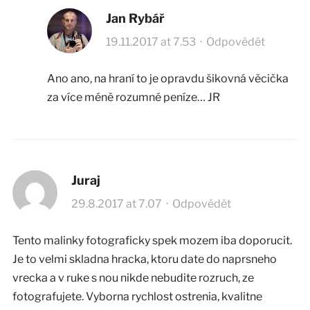
Jan Rybář
19.11.2017 at 7.53
·
Odpovědět
Ano ano, na hraní to je opravdu šikovná věcička
za více méně rozumné peníze… JR
Juraj
29.8.2017 at 7.07
·
Odpovědět
Tento malinky fotograficky spek mozem iba doporucit.
Je to velmi skladna hracka, ktoru date do naprsneho
vrecka a v ruke s nou nikde nebudite rozruch, ze
fotografujete. Vyborna rychlost ostrenia, kvalitne