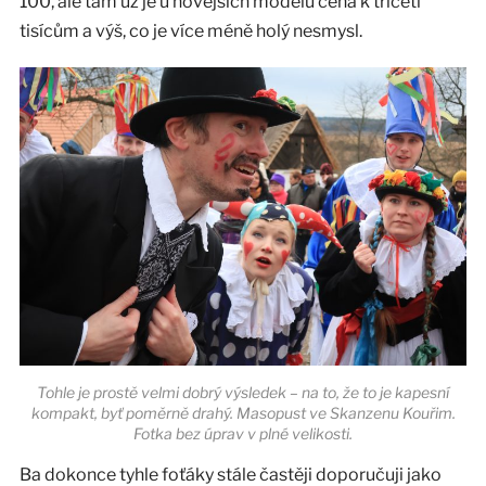
100, ale tam už je u novějších modelů cena k třiceti
tisícům a výš, co je více méně holý nesmysl.
Tohle je prostě velmi dobrý výsledek – na to, že to je kapesní
kompakt, byť poměrně drahý. Masopust ve Skanzenu Kouřim.
Fotka bez úprav v plné velikosti.
Ba dokonce tyhle foťáky stále častěji doporučuji jako