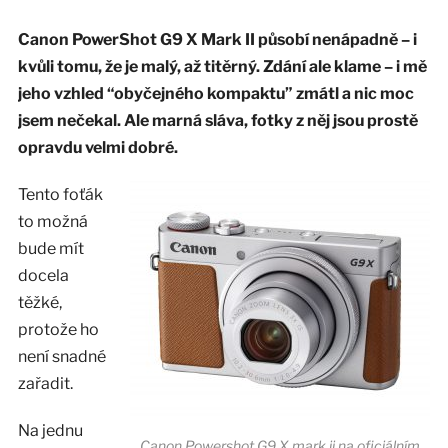
Canon PowerShot G9 X Mark II působí nenápadně – i
kvůli tomu, že je malý, až titěrný. Zdání ale klame – i mě
jeho vzhled “obyčejného kompaktu” zmátl a nic moc
jsem nečekal. Ale marná sláva, fotky z něj jsou prostě
opravdu velmi dobré.
Tento foťák
to možná
bude mít
docela
těžké,
protože ho
není snadné
zařadit.
Na jednu
Canon Powershot G9 X mark ii na oficiálním