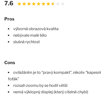
7.6
Pros
výborná obrazová kvalita
nebývale malé tělo
slušná rychlost
Cons
ovládáním je to “pravý kompakt”, nikoliv “kapesní
foťák”
rozsah zoomu by se hodil větší
nemá výklopný displej (který citelně chybí)