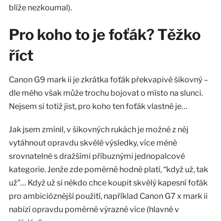
blíže nezkoumal).
Pro koho to je foťák? Těžko
říct
Canon G9 mark ii je zkrátka foťák překvapivě šikovný –
dle mého však může trochu bojovat o místo na slunci.
Nejsem si totiž jist, pro koho ten foťák vlastně je…
Jak jsem zmínil, v šikovných rukách je možné z něj
vytáhnout opravdu skvělé výsledky, více méně
srovnatelné s dražšími příbuznými jednopalcové
kategorie. Jenže zde poměrně hodně platí, “když už, tak
už”… Když už si někdo chce koupit skvělý kapesní foťák
pro ambicióznější použití, například Canon G7 x mark ii
nabízí opravdu poměrně výrazně více (hlavně v