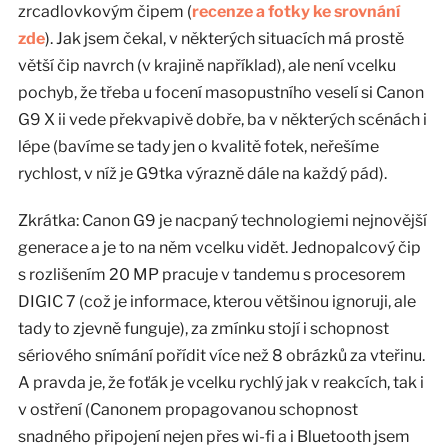
zrcadlovkovým čipem (
recenze a fotky ke srovnání
zde
). Jak jsem čekal, v některých situacích má prostě
větší čip navrch (v krajině například), ale není vcelku
pochyb, že třeba u focení masopustního veselí si Canon
G9 X ii vede překvapivě dobře, ba v některých scénách i
lépe (bavíme se tady jen o kvalitě fotek, neřešíme
rychlost, v níž je G9tka výrazně dále na každý pád).
Zkrátka: Canon G9 je nacpaný technologiemi nejnovější
generace a je to na něm vcelku vidět. Jednopalcový čip
s rozlišením 20 MP pracuje v tandemu s procesorem
DIGIC 7 (což je informace, kterou většinou ignoruji, ale
tady to zjevně funguje), za zmínku stojí i schopnost
sériového snímání pořídit více než 8 obrázků za vteřinu.
A pravda je, že foťák je vcelku rychlý jak v reakcích, tak i
v ostření (Canonem propagovanou schopnost
snadného připojení nejen přes wi-fi a i Bluetooth jsem