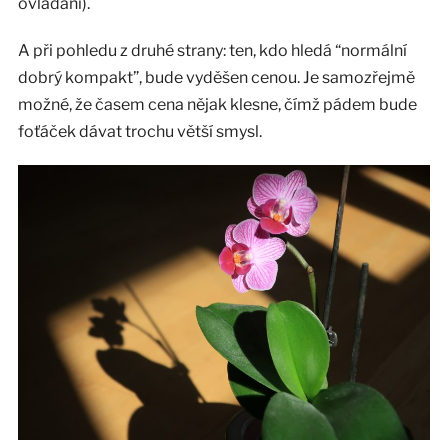
ovládání).
A při pohledu z druhé strany: ten, kdo hledá “normální
dobrý kompakt”, bude vyděšen cenou. Je samozřejmě
možné, že časem cena nějak klesne, čímž pádem bude
foťáček dávat trochu větší smysl.