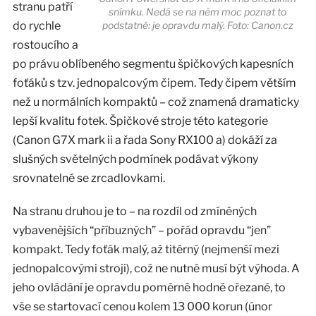
stranu patří
snímku. Nedá se na něm moc poznat to
do rychle
podstatné: je opravdu malý. Foto: Canon.cz
rostoucího a
po právu oblíbeného segmentu špičkových kapesních
foťáků s tzv. jednopalcovým čipem. Tedy čipem větším
než u normálních kompaktů – což znamená dramaticky
lepší kvalitu fotek. Špičkové stroje této kategorie
(Canon G7X mark ii a řada Sony RX100 a) dokáží za
slušných světelných podmínek podávat výkony
srovnatelné se zrcadlovkami.
Na stranu druhou je to – na rozdíl od zmíněných
vybavenějších “příbuzných” – pořád opravdu “jen”
kompakt. Tedy foťák malý, až titěrný (nejmenší mezi
jednopalcovými stroji), což ne nutně musí být výhoda. A
jeho ovládání je opravdu poměrně hodně ořezané, to
vše se startovací cenou kolem 13 000 korun (únor