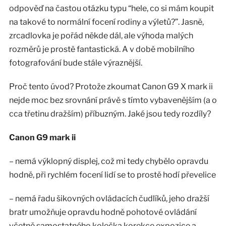
odpověď na častou otázku typu “hele, co si mám koupit
na takové to normální focení rodiny a výletů?”. Jasně,
zrcadlovka je pořád někde dál, ale výhoda malých
rozměrů je prostě fantastická. A v době mobilního
fotografování bude stále výraznější.
Proč tento úvod? Protože zkoumat Canon G9 X mark ii
nejde moc bez srovnání právě s tímto vybavenějším (a o
cca třetinu dražším) příbuzným. Jaké jsou tedy rozdíly?
Canon G9 mark ii
– nemá výklopný displej, což mi tedy chybělo opravdu
hodně, při rychlém focení lidí se to prostě hodí převelice
– nemá řadu šikovných ovládacích čudlíků, jeho dražší
bratr umožňuje opravdu hodně pohotové ovládání
včetně samostatného kolečka korekce expozice a