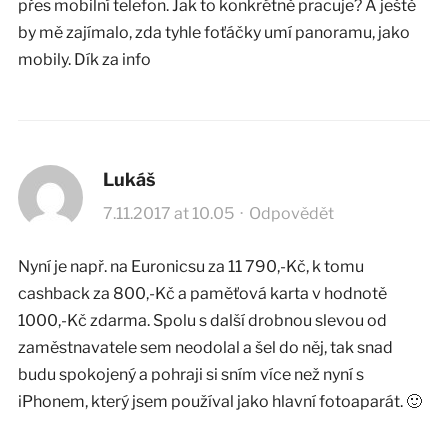
přes mobilní telefon. Jak to konkrétně pracuje? A ještě
by mě zajímalo, zda tyhle foťáčky umí panoramu, jako
mobily. Dík za info
Lukáš
7.11.2017 at 10.05
·
Odpovědět
Nyní je např. na Euronicsu za 11 790,-Kč, k tomu
cashback za 800,-Kč a paměťová karta v hodnotě
1000,-Kč zdarma. Spolu s další drobnou slevou od
zaměstnavatele sem neodolal a šel do něj, tak snad
budu spokojený a pohraji si sním více než nyní s
iPhonem, který jsem používal jako hlavní fotoaparát. 🙂