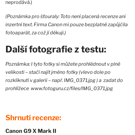
neprodává.)
(Poznámka pro šťouraly: Toto není placená recenze ani
inzertní text. Firma Canon mi pouze bezplatně zapůjčila
fotoaparát, za což jí děkuji.)
Další fotografie z testu:
Poznámka: I tyto fotky si můžete prohlédnout v plné
velikosti – stačí najít jméno fotky (vlevo dole po
rozkliknutí v galerii – např. IMG_0371.jpg ) a zadat do
prohlížece www.fotoguru.cz/files/IMG_0371.jpg
Shrnutí recenze:
Canon G9 X Mark II