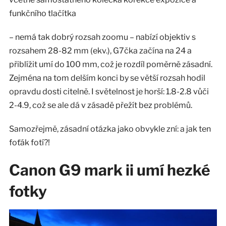
funkčního tlačítka
– nemá tak dobrý rozsah zoomu – nabízí objektiv s
rozsahem 28-82 mm (ekv.), G7čka začína na 24 a
přiblížit umí do 100 mm, což je rozdíl poměrně zásadní.
Zejména na tom delším konci by se větší rozsah hodil
opravdu dosti citelně. I světelnost je horší: 1.8-2.8 vůči
2-4.9, což se ale dá v zásadě přežít bez problémů.
Samozřejmě, zásadní otázka jako obvykle zní: a jak ten
foťák fotí?!
Canon G9 mark ii umí hezké
fotky