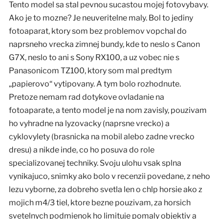
Tento model sa stal pevnou sucastou mojej fotovybavy.
Ako je to mozne? Je neuveritelne maly. Bol to jediny
fotoaparat, ktory som bez problemov vopchal do
naprsneho vrecka zimnej bundy, kde to neslo s Canon
G7X, neslo to ani s Sony RX100, a uz vobec nie s
Panasonicom TZ100, ktory som mal predtym
„papierovo“ vytipovany. A tym bolo rozhodnute.
Pretoze nemam rad dotykove ovladanie na
fotoaparate, a tento model je na nom zavisly, pouzivam
ho vyhradne na lyzovacky (naprsne vrecko) a
cyklovylety (brasnicka na mobil alebo zadne vrecko
dresu) a nikde inde, co ho posuva do role
specializovanej techniky. Svoju ulohu vsak splna
vynikajuco, snimky ako bolo v recenzii povedane, z neho
lezu vyborne, za dobreho svetla len o chlp horsie ako z
mojich m4/3 tiel, ktore bezne pouzivam, za horsich
svetelnych podmienok ho limituje pomaly objektiv a