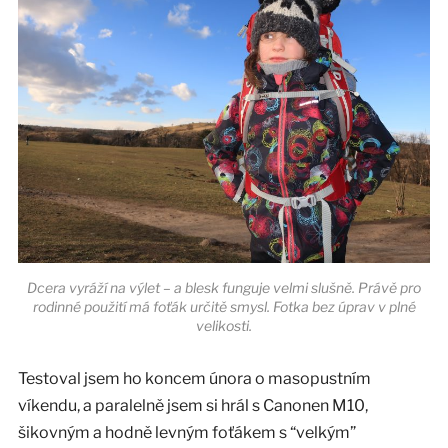
Dcera vyráží na výlet – a blesk funguje velmi slušně. Právě pro
rodinné použití má foťák určitě smysl. Fotka bez úprav v plné
velikosti.
Testoval jsem ho koncem února o masopustním
víkendu, a paralelně jsem si hrál s Canonen M10,
šikovným a hodně levným foťákem s “velkým”