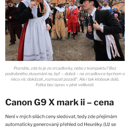
Poznáte, zda to je ze zrcadlovky, nebo z kompaktu? Bez
podrobného zkoumání ne, byť – dobrá – na zrcadlovce bychom o
něco víc dokázali „rozmazat pozadí“. Ale i tak klobouk dolů.
Fotka bez úprav v plné velikosti.
Canon G9 X mark ii – cena
Není v mých silách ceny sledovat, tedy zde přejímám
automaticky generovaný přehled od Heuréky. (Už se