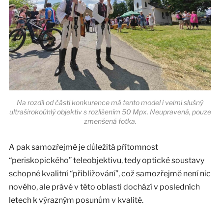
Na rozdíl od části konkurence má tento model i velmi slušný
ultraširokoúhlý objektiv s rozlišením 50 Mpx. Neupravená, pouze
zmenšená fotka.
A pak samozřejmě je důležitá přítomnost
“periskopického” teleobjektivu, tedy optické soustavy
schopné kvalitní “přibližování”, což samozřejmě není nic
nového, ale právě v této oblasti dochází v posledních
letech k výrazným posunům v kvalitě.