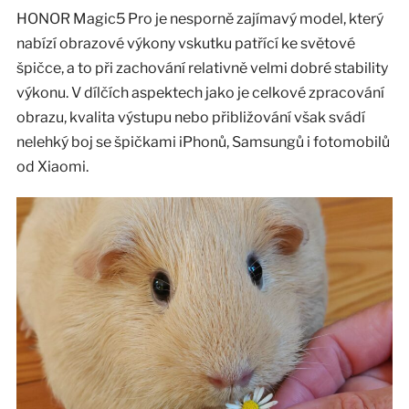
HONOR Magic5 Pro je nesporně zajímavý model, který
nabízí obrazové výkony vskutku patřící ke světové
špičce, a to při zachování relativně velmi dobré stability
výkonu. V dílčích aspektech jako je celkové zpracování
obrazu, kvalita výstupu nebo přibližování však svádí
nelehký boj se špičkami iPhonů, Samsungů i fotomobilů
od Xiaomi.