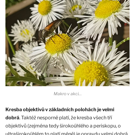
Makro v akci…
Kresba objektivů v základních polohách je velmi
dobrá
. Taktéž nesporně platí, že kresba všech tří
objektivů (zejména tedy širokoúhlého a periskopu, o
ultraširokoúhlém to platí méně) je opravdu velmi dobrá.