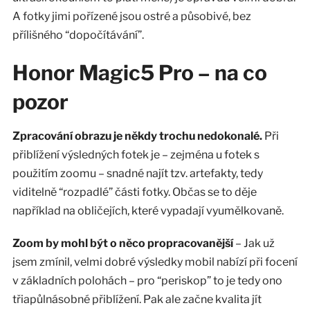
A fotky jimi pořízené jsou ostré a působivé, bez
přílišného “dopočítávání”.
Honor Magic5 Pro – na co
pozor
Zpracování obrazu je někdy trochu nedokonalé.
Při
přiblížení výsledných fotek je – zejména u fotek s
použitím zoomu – snadné najít tzv. artefakty, tedy
viditelně “rozpadlé” části fotky. Občas se to děje
například na obličejích, které vypadají vyumělkovaně.
Zoom by mohl být o něco propracovanější
– Jak už
jsem zmínil, velmi dobré výsledky mobil nabízí při focení
v základních polohách – pro “periskop” to je tedy ono
třiapůlnásobné přiblížení. Pak ale začne kvalita jít