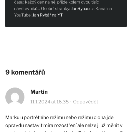
času: každý den na něj přijde kolem dvou tisíc
návštěvníků... Osobní stránky:
JanRybar.cz
. Kanál na
YouTube:
Jan Rybář na YT
9 komentářů
Martin
11.1.2024 at 16.35
·
Odpovědět
Marku u portrétního režimu nebo režimu clona jde
opravdu nastavit míra rozostření ale nelze ji už měnit v