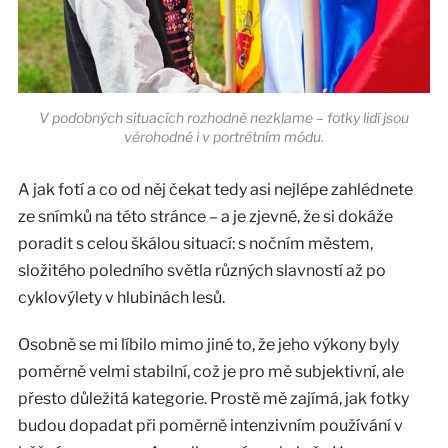
V podobných situacích rozhodně nezklame – fotky lidí jsou
věrohodné i v portrétním módu.
A jak fotí a co od něj čekat tedy asi nejlépe zahlédnete
ze snímků na této stránce – a je zjevné, že si dokáže
poradit s celou škálou situací: s nočním městem,
složitého poledního světla různých slavností až po
cyklovýlety v hlubinách lesů.
Osobně se mi líbilo mimo jiné to, že jeho výkony byly
poměrně velmi stabilní, což je pro mě subjektivní, ale
přesto důležitá kategorie. Prostě mě zajímá, jak fotky
budou dopadat při poměrně intenzivním používání v