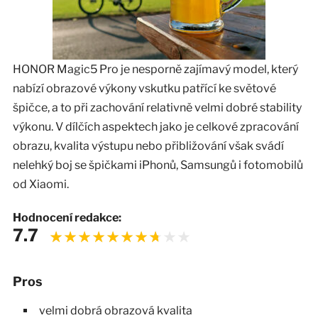
HONOR Magic5 Pro je nesporně zajímavý model, který
nabízí obrazové výkony vskutku patřící ke světové
špičce, a to při zachování relativně velmi dobré stability
výkonu. V dílčích aspektech jako je celkové zpracování
obrazu, kvalita výstupu nebo přibližování však svádí
nelehký boj se špičkami iPhonů, Samsungů i fotomobilů
od Xiaomi.
Hodnocení redakce:
7.7
Pros
velmi dobrá obrazová kvalita