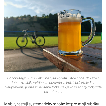
Honor Magic5 Pro v akci na cyklovýletu… Kdo chce, dokáže z
tohoto mobilu vytáhnout opravdu velmi dobré výsledky.
Neupravená, pouze zmenšená fotka (tak jako všechny fotky zde
na stránce).
Mobily testuji systematicky mnoho let pro moji rubriku