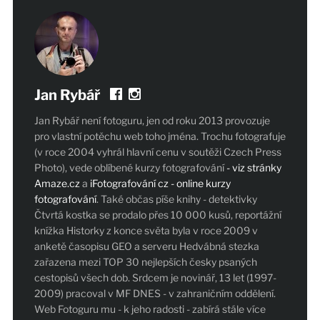
Jan Rybář
Jan Rybář není fotoguru, jen od roku 2013 provozuje
pro vlastní potěchu web toho jména. Trochu fotografuje
(v roce 2004 vyhrál hlavní cenu v soutěži Czech Press
Photo), vede oblíbené kurzy fotografování
- viz stránky
Amaze.cz
a
iFotografování cz - online kurzy
fotografování
. Také občas píše knihy - detektivky
Čtvrtá kostka se prodalo přes 10 000 kusů, reportážní
knížka Historky z konce světa byla v roce 2009 v
anketě časopisu GEO a serveru Hedvábná stezka
zařazena mezi TOP 30 nejlepších česky psaných
cestopisů všech dob. Srdcem je novinář, 13 let (1997-
2009) pracoval v MF DNES - v zahraničním oddělení.
Web Fotoguru mu - k jeho radosti - zabírá stále více