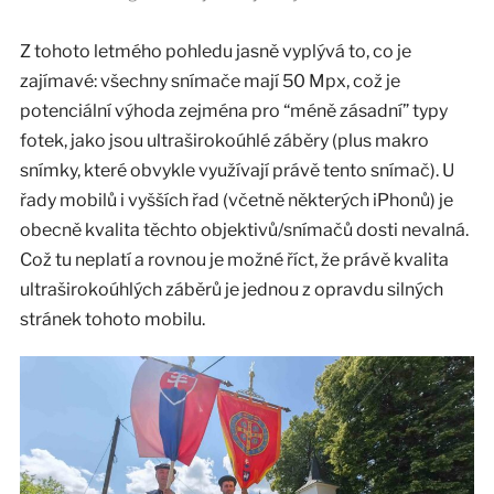
Z tohoto letmého pohledu jasně vyplývá to, co je
zajímavé: všechny snímače mají 50 Mpx, což je
potenciální výhoda zejména pro “méně zásadní” typy
fotek, jako jsou ultraširokoúhlé záběry (plus makro
snímky, které obvykle využívají právě tento snímač). U
řady mobilů i vyšších řad (včetně některých iPhonů) je
obecně kvalita těchto objektivů/snímačů dosti nevalná.
Což tu neplatí a rovnou je možné říct, že právě kvalita
ultraširokoúhlých záběrů je jednou z opravdu silných
stránek tohoto mobilu.