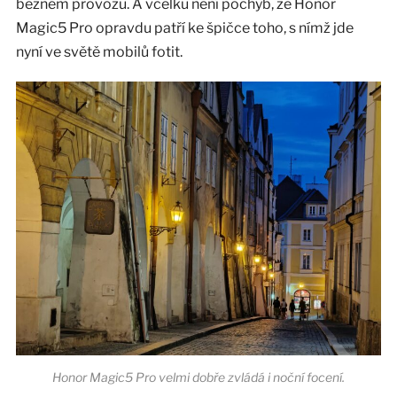
běžném provozu. A vcelku není pochyb, že Honor
Magic5 Pro opravdu patří ke špičce toho, s nímž jde
nyní ve světě mobilů fotit.
Honor Magic5 Pro velmi dobře zvládá i noční focení.