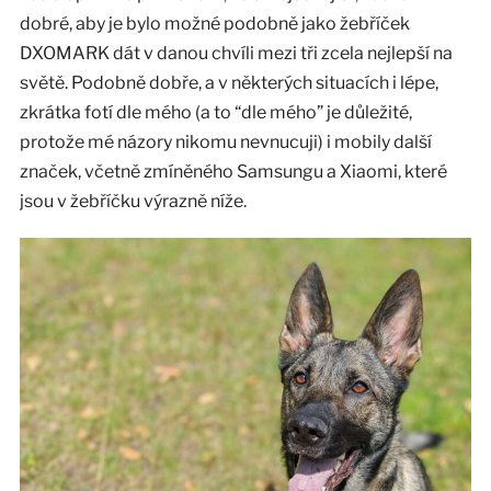
dobré, aby je bylo možné podobně jako žebříček
DXOMARK dát v danou chvíli mezi tři zcela nejlepší na
světě. Podobně dobře, a v některých situacích i lépe,
zkrátka fotí dle mého (a to “dle mého” je důležité,
protože mé názory nikomu nevnucuji) i mobily další
značek, včetně zmíněného Samsungu a Xiaomi, které
jsou v žebříčku výrazně níže.