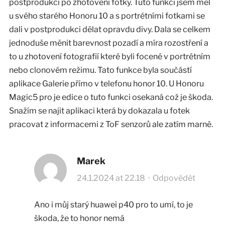
postprodukci po zhotovení fotky. Tuto funkci jsem měl
u svého starého Honoru 10 a s portrétními fotkami se
dali v postprodukci dělat opravdu divy. Dala se celkem
jednoduše měnit barevnost pozadí a míra rozostření a
to u zhotovení fotografií které byli focené v portrétním
nebo clonovém režimu. Tato funkce byla součástí
aplikace Galerie přímo v telefonu honor 10. U Honoru
Magic5 pro je edice o tuto funkci osekaná což je škoda.
Snažím se najit aplikaci která by dokazala u fotek
pracovat z informacemi z ToF senzorů ale zatím marně.
Marek
24.1.2024 at 22.18
·
Odpovědět
Ano i můj starý huawei p40 pro to umí, to je
škoda, že to honor nemá