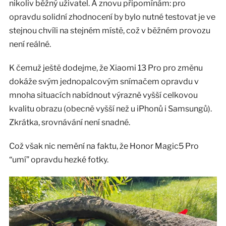
nikoliv běžný uživatel. A znovu připomínám: pro
opravdu solidní zhodnocení by bylo nutné testovat je ve
stejnou chvíli na stejném místě, což v běžném provozu
není reálné.
K čemuž ještě dodejme, že Xiaomi 13 Pro pro změnu
dokáže svým jednopalcovým snímačem opravdu v
mnoha situacích nabídnout výrazně vyšší celkovou
kvalitu obrazu (obecně vyšší než u iPhonů i Samsungů).
Zkrátka, srovnávání není snadné.
Což však nic nemění na faktu, že Honor Magic5 Pro
“umí” opravdu hezké fotky.