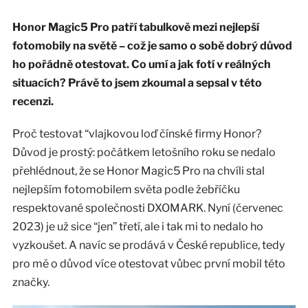
Honor Magic5 Pro patří tabulkově mezi nejlepší
fotomobily na světě – což je samo o sobě dobrý důvod
ho pořádně otestovat. Co umí a jak fotí v reálných
situacích? Právě to jsem zkoumal a sepsal v této
recenzi.
Proč testovat “vlajkovou loď čínské firmy Honor?
Důvod je prostý: počátkem letošního roku se nedalo
přehlédnout, že se Honor Magic5 Pro na chvíli stal
nejlepším fotomobilem světa podle žebříčku
respektované společnosti DXOMARK. Nyní (červenec
2023) je už sice “jen” třetí, ale i tak mi to nedalo ho
vyzkoušet. A navíc se prodává v České republice, tedy
pro mě o důvod více otestovat vůbec první mobil této
značky.