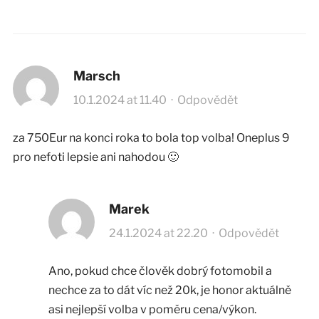
Marsch
10.1.2024 at 11.40
·
Odpovědět
za 750Eur na konci roka to bola top volba! Oneplus 9
pro nefoti lepsie ani nahodou 🙂
Marek
24.1.2024 at 22.20
·
Odpovědět
Ano, pokud chce člověk dobrý fotomobil a
nechce za to dát víc než 20k, je honor aktuálně
asi nejlepší volba v poměru cena/výkon.