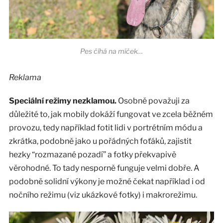
Pes číhá na míček…
Reklama
Speciální režimy nezklamou.
Osobně považuji za
důležité to, jak mobily dokáží fungovat ve zcela běžném
provozu, tedy například fotit lidi v portrétním módu a
zkrátka, podobně jako u pořádných foťáků, zajistit
hezky “rozmazané pozadí” a fotky překvapivě
věrohodné. To tady nesporně funguje velmi dobře. A
podobně solidní výkony je možné čekat například i od
nočního režimu (viz ukázkové fotky) i makrorežimu.