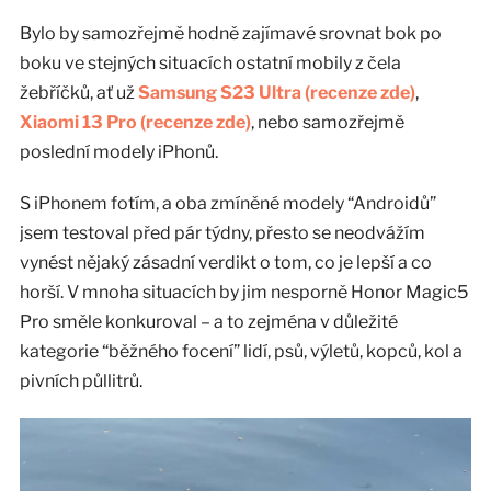
Bylo by samozřejmě hodně zajímavé srovnat bok po
boku ve stejných situacích ostatní mobily z čela
žebříčků, ať už
Samsung S23 Ultra (recenze zde)
,
Xiaomi 13 Pro (recenze zde)
, nebo samozřejmě
poslední modely iPhonů.
S iPhonem fotím, a oba zmíněné modely “Androidů”
jsem testoval před pár týdny, přesto se neodvážím
vynést nějaký zásadní verdikt o tom, co je lepší a co
horší. V mnoha situacích by jim nesporně Honor Magic5
Pro směle konkuroval – a to zejména v důležité
kategorie “běžného focení” lidí, psů, výletů, kopců, kol a
pivních půllitrů.