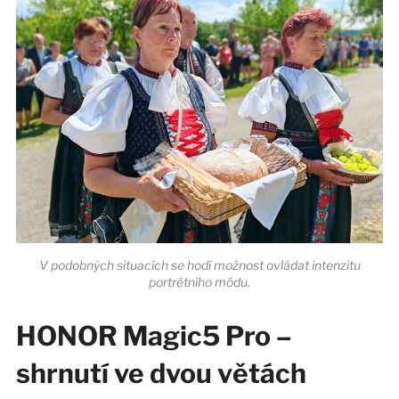
V podobných situacích se hodí možnost ovládat intenzitu
portrétního módu.
HONOR Magic5 Pro –
shrnutí ve dvou větách