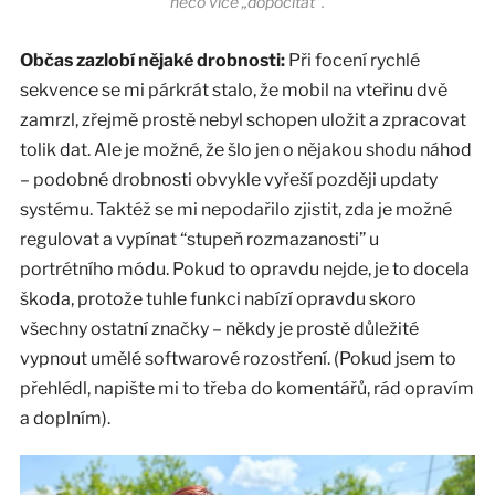
něco více „dopočítat“.
Občas zazlobí nějaké drobnosti:
Při focení rychlé
sekvence se mi párkrát stalo, že mobil na vteřinu dvě
zamrzl, zřejmě prostě nebyl schopen uložit a zpracovat
tolik dat. Ale je možné, že šlo jen o nějakou shodu náhod
– podobné drobnosti obvykle vyřeší později updaty
systému. Taktéž se mi nepodařilo zjistit, zda je možné
regulovat a vypínat “stupeň rozmazanosti” u
portrétního módu. Pokud to opravdu nejde, je to docela
škoda, protože tuhle funkci nabízí opravdu skoro
všechny ostatní značky – někdy je prostě důležité
vypnout umělé softwarové rozostření. (Pokud jsem to
přehlédl, napište mi to třeba do komentářů, rád opravím
a doplním).