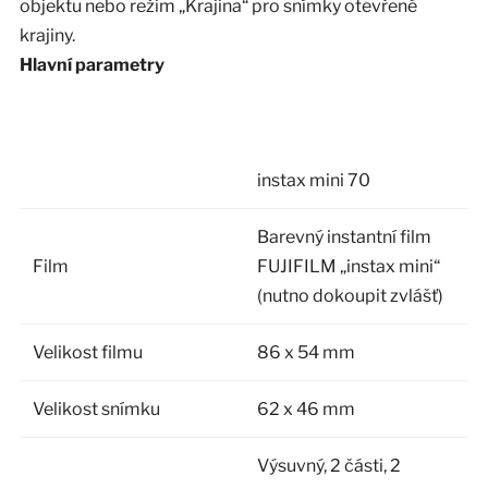
objektu nebo režim „Krajina“ pro snímky otevřené
krajiny.
Hlavní parametry
instax mini 70
Barevný instantní film
Film
FUJIFILM „instax mini“
(nutno dokoupit zvlášť)
Velikost filmu
86 x 54 mm
Velikost snímku
62 x 46 mm
Výsuvný, 2 části, 2