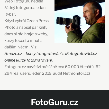
Web Fotoguru nedělá
žádný fotoguru, ale Jan
Rybář.
Kdysi vyhrál Czech Press
Photo a napsal pár knih,
dnes si rád hraje: s weby,
kurzy focení a mnoha
dalšími věcmi. Viz:
Amaze.cz – kurzy fotografování
a
iFotografování.cz –
online kurzy fotografování
.
Fotoguru.cz navštíví měsíčně cca 60 000 čtenářů (62
294 real users, leden 2019, audit Netmonitor.cz)
FotoGuru.cz