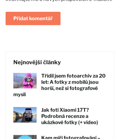
Nejnovější články
Třídil jsem fotoarchiv za 20
let: A fotky z mobilů jsou
horší, než si fotografové
myslí
Jak fotí Xiaomi 17T?
Podrobná recenze a
ukázkové fotky (+ video)
Kam míří fotografování –