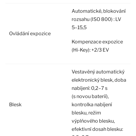
Automatické, blokování
rozsahu (ISO 800) : LV
5–15,5
Ovládání expozice
Kompenzace expozice
(Hi-Key): +2/3 EV
Vestavěný automatický
elektronický blesk, doba
nabíjení: 0,2–7 s
(s novou baterií),
Blesk
kontrolka nabíjení
blesku, režim
výplňového blesku,
efektivní dosah blesku: