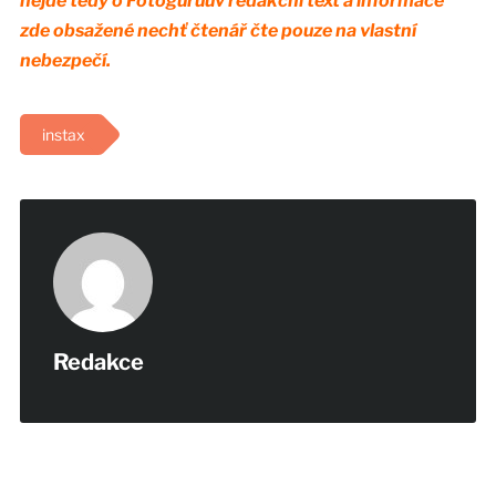
nejde tedy o Fotoguruův redakční text a informace
zde obsažené nechť čtenář čte pouze na vlastní
nebezpečí.
instax
Redakce