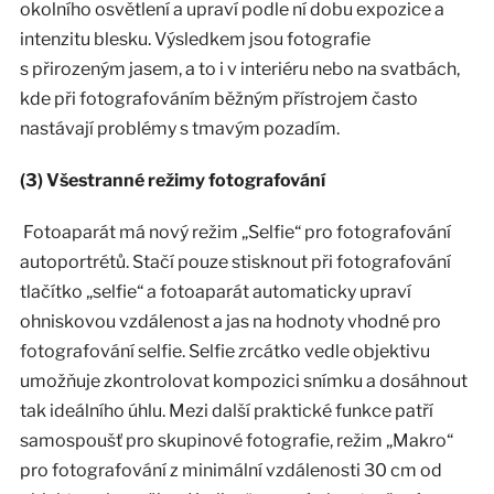
okolního osvětlení a upraví podle ní dobu expozice a
intenzitu blesku. Výsledkem jsou fotografie
s přirozeným jasem, a to i v interiéru nebo na svatbách,
kde při fotografováním běžným přístrojem často
nastávají problémy s tmavým pozadím.
(3) Všestranné režimy fotografování
Fotoaparát má nový režim „Selfie“ pro fotografování
autoportrétů. Stačí pouze stisknout při fotografování
tlačítko „selfie“ a fotoaparát automaticky upraví
ohniskovou vzdálenost a jas na hodnoty vhodné pro
fotografování selfie. Selfie zrcátko vedle objektivu
umožňuje zkontrolovat kompozici snímku a dosáhnout
tak ideálního úhlu. Mezi další praktické funkce patří
samospoušť pro skupinové fotografie, režim „Makro“
pro fotografování z minimální vzdálenosti 30 cm od