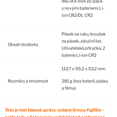
INSTAX mini 10-pack
s novými bateriemi Li-
ion CR2/DL CR2
Pásek na ruku, kroužek
na pásek, záruční list,
Obsah dodávky
Uživatelská příručka, 2
baterie Li-ion CR2
113,7 x 99,2 x 53,2 mm
Rozměry a hmotnost
281 g (bez baterií, pásku
a filmu)
Toto je text tiskové zprávy vydané firmou Fujifilm –