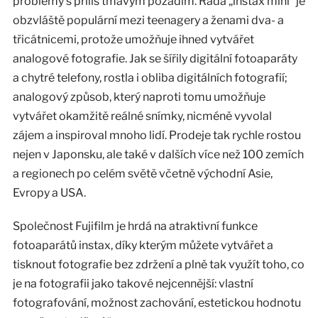
problémy s příliš tmavým pozadím. Řada „instax mini“ je
obzvláště populární mezi teenagery a ženami dva- a
třicátnicemi, protože umožňuje ihned vytvářet
analogové fotografie. Jak se šířily digitální fotoaparáty
a chytré telefony, rostla i obliba digitálních fotografií;
analogový způsob, který naproti tomu umožňuje
vytvářet okamžitě reálné snímky, nicméně vyvolal
zájem a inspiroval mnoho lidí. Prodeje tak rychle rostou
nejen v Japonsku, ale také v dalších více než 100 zemích
a regionech po celém světě včetně východní Asie,
Evropy a USA.
Společnost Fujifilm je hrdá na atraktivní funkce
fotoaparátů instax, díky kterým můžete vytvářet a
tisknout fotografie bez zdržení a plně tak využít toho, co
je na fotografii jako takové nejcennější: vlastní
fotografování, možnost zachování, estetickou hodnotu