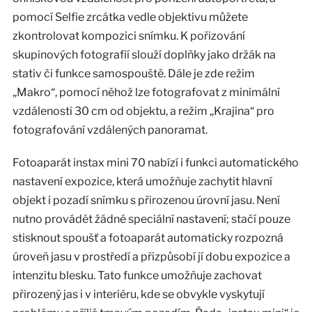
pomocí Selfie zrcátka vedle objektivu můžete
zkontrolovat kompozici snímku. K pořizování
skupinových fotografií slouží doplňky jako držák na
stativ či funkce samospouště. Dále je zde režim
„Makro“, pomocí něhož lze fotografovat z minimální
vzdálenosti 30 cm od objektu, a režim „Krajina“ pro
fotografování vzdálených panoramat.
Fotoaparát instax mini 70 nabízí i funkci automatického
nastavení expozice, která umožňuje zachytit hlavní
objekt i pozadí snímku s přirozenou úrovní jasu. Není
nutno provádět žádné speciální nastavení; stačí pouze
stisknout spoušť a fotoaparát automaticky rozpozná
úroveň jasu v prostředí a přizpůsobí jí dobu expozice a
intenzitu blesku. Tato funkce umožňuje zachovat
přirozený jas i v interiéru, kde se obvykle vyskytují