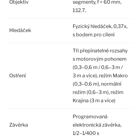
Objektiv
segmenty, f = 60 mm,
1:12.7,
Fyzický hledáček, 0,37x,
Hledáček
s bodem pro cílení
Tři přepínatelné rozsahy
s motorovým pohonem
(0,3–0,6 m / 0,6–3 m /
Ostření
3 m a více), režim Makro
(0,3–0,6 m), normální
režim (0,6–3 m), režim
Krajina (3 m a více)
Programovaná
Závěrka
elektronická závěrka,
1/2–1/400 s