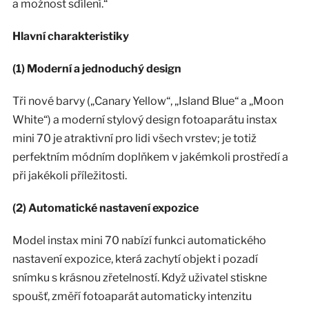
a možnost sdílení.“
Hlavní charakteristiky
(1) Moderní a jednoduchý design
Tři nové barvy („Canary Yellow“, „Island Blue“ a „Moon
White“) a moderní stylový design fotoaparátu instax
mini 70 je atraktivní pro lidi všech vrstev; je totiž
perfektním módním doplňkem v jakémkoli prostředí a
při jakékoli příležitosti.
(2) Automatické nastavení expozice
Model instax mini 70 nabízí funkci automatického
nastavení expozice, která zachytí objekt i pozadí
snímku s krásnou zřetelností. Když uživatel stiskne
spoušť, změří fotoaparát automaticky intenzitu