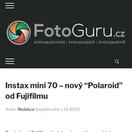
Instax mini 70 – nový “Polaroid”
od Fujifilmu
Autor:
Redakce
Sepsáno dne
1.10.2015