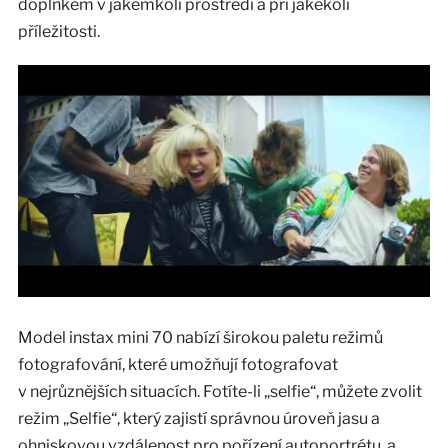
doplňkem v jakémkoli prostředí a při jakékoli
příležitosti.
Model instax mini 70 nabízí širokou paletu režimů
fotografování, které umožňují fotografovat
v nejrůznějších situacích. Fotíte-li „selfie“, můžete zvolit
režim „Selfie“, který zajistí správnou úroveň jasu a
ohniskovou vzdálenost pro pořízení autoportrétu, a