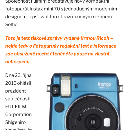
Společnost Fujifilm představuje nový kompaktní
fotoaparát Instax mini 70 s jednoduchým moderním
designem, lepší kvalitou obrazu a novým režimem
Selfie.
Toto je text tiskové zprávy vydané firmou Ricoh –
nejde tedy o Fotoguruův redakční text a informace
zde obsažené nechť čtenář čte pouze na vlastní
nebezpečí.
Dne 23. října
2015 ohlásil
prezident
společnosti
FUJIFILM
Corporation
Shigehiro