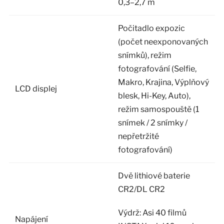
0,3–2,7 m
Počitadlo expozic
(počet neexponovaných
snímků), režim
fotografování (Selfie,
Makro, Krajina, Výplňový
LCD displej
blesk, Hi-Key, Auto),
režim samospouště (1
snímek / 2 snímky /
nepřetržité
fotografování)
Dvě lithiové baterie
CR2/DL CR2
Výdrž: Asi 40 filmů
Napájení