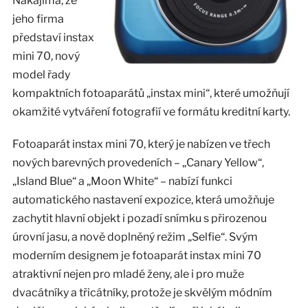
Nakajima, že
jeho firma
představí instax
mini 70, nový
model řady
kompaktních fotoaparátů „instax mini“, které umožňují
okamžité vytváření fotografií ve formátu kreditní karty.
Fotoaparát instax mini 70, který je nabízen ve třech
nových barevných provedeních – „Canary Yellow“,
„Island Blue“ a „Moon White“ – nabízí funkci
automatického nastavení expozice, která umožňuje
zachytit hlavní objekt i pozadí snímku s přirozenou
úrovní jasu, a nově doplněný režim „Selfie“. Svým
moderním designem je fotoaparát instax mini 70
atraktivní nejen pro mladé ženy, ale i pro muže
dvacátníky a třicátníky, protože je skvělým módním