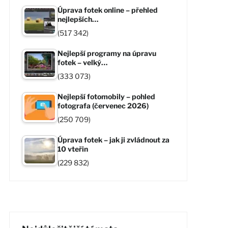
Úprava fotek online – přehled
nejlepších…
(517 342)
Nejlepší programy na úpravu
fotek – velký…
(333 073)
Nejlepší fotomobily – pohled
fotografa (červenec 2026)
(250 709)
Úprava fotek – jak ji zvládnout za
10 vteřin
(229 832)