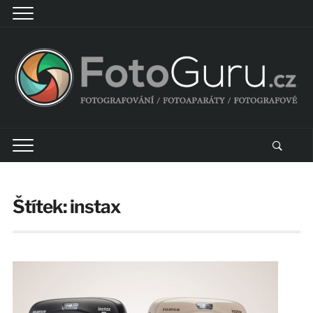
Štítek:
instax