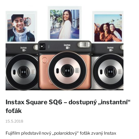
Instax Square SQ6 – dostupný „instantní“
foťák
15.5.2018
Fujifilm představil nový „polaroidový“ foťák zvaný Instax