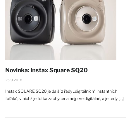
Novinka: Instax Square SQ20
25.9.2018
Instax SQUARE SQ20 je další z řady „digitálních“ instantních
foťáků, v nichž je fotka zachycena nejprve digitálně, a je tedy […]