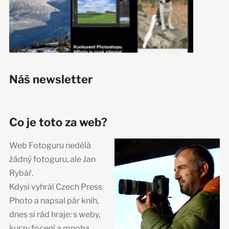
Náš newsletter
Co je toto za web?
Web Fotoguru nedělá
žádný fotoguru, ale Jan
Rybář.
Kdysi vyhrál Czech Press
Photo a napsal pár knih,
dnes si rád hraje: s weby,
kurzy focení a mnoha