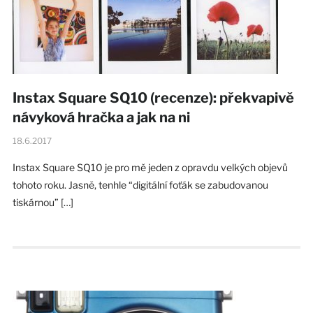
Instax Square SQ10 (recenze): překvapivě
návyková hračka a jak na ni
18.6.2017
Instax Square SQ10 je pro mě jeden z opravdu velkých objevů
tohoto roku. Jasně, tenhle “digitální foťák se zabudovanou
tiskárnou” […]