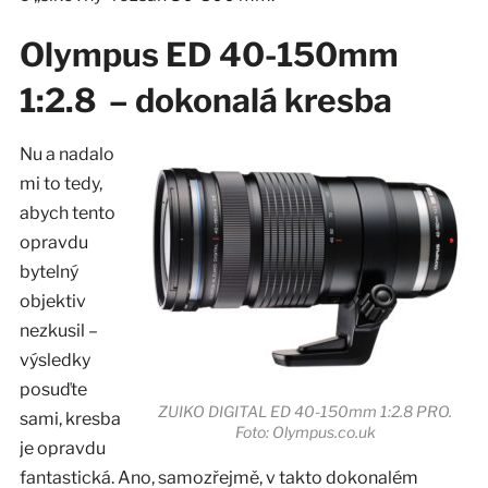
Olympus ED 40-150mm
1:2.8 – dokonalá kresba
Nu a nadalo
mi to tedy,
abych tento
opravdu
bytelný
objektiv
nezkusil –
výsledky
posuďte
ZUIKO DIGITAL ED 40-150mm 1:2.8 PRO.
sami, kresba
Foto: Olympus.co.uk
je opravdu
fantastická. Ano, samozřejmě, v takto dokonalém