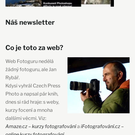
Náš newsletter
Co je toto za web?
Web Fotoguru nedělá
žádný fotoguru, ale Jan
Rybář.
Kdysi vyhrál Czech Press
Photo a napsal pár knih,
dnes si rád hraje: s weby,
kurzy focení a mnoha
dalšími věcmi. Viz:
Amaze.cz – kurzy fotografování
a
iFotografování.cz –
online kurzy fotografování
.