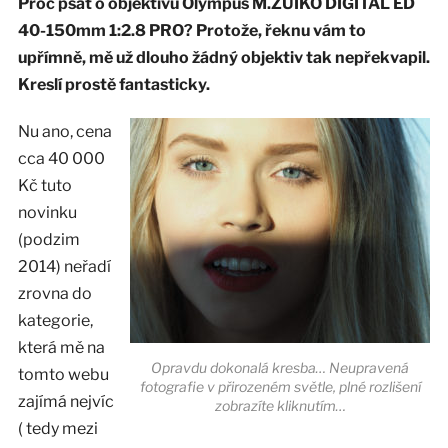
Proč psát o objektivu Olympus M.ZUIKO DIGITAL ED
40-150mm 1:2.8 PRO? Protože, řeknu vám to
upřímně, mě už dlouho žádný objektiv tak nepřekvapil.
Kreslí prostě fantasticky.
Nu ano, cena
cca 40 000
Kč tuto
novinku
(podzim
2014) neřadí
zrovna do
kategorie,
která mě na
Opravdu dokonalá kresba… Neupravená
tomto webu
fotografie v přirozeném světle, plné rozlišení
zajímá nejvíc
zobrazíte kliknutím…
( tedy mezi