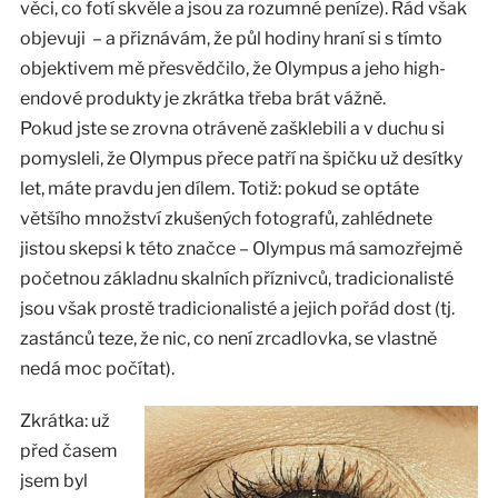
věci, co fotí skvěle a jsou za rozumné peníze). Rád však
objevuji – a přiznávám, že půl hodiny hraní si s tímto
objektivem mě přesvědčilo, že Olympus a jeho high-
endové produkty je zkrátka třeba brát vážně.
Pokud jste se zrovna otráveně zašklebili a v duchu si
pomysleli, že Olympus přece patří na špičku už desítky
let, máte pravdu jen dílem. Totiž: pokud se optáte
většího množství zkušených fotografů, zahlédnete
jistou skepsi k této značce – Olympus má samozřejmě
početnou základnu skalních příznivců, tradicionalisté
jsou však prostě tradicionalisté a jejich pořád dost (tj.
zastánců teze, že nic, co není zrcadlovka, se vlastně
nedá moc počítat).
Zkrátka: už
před časem
jsem byl