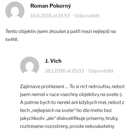
Roman Pokorný
10.6.2015 at 19.53
·
Odpovědět
Tento objektiv jsem zkoušel a patří mezi nejlepší na
světě.
J. Vich
18.1.2016 at 15.03
·
Odpovědět
Zajimave prohlaseni … To si rict netroufnu, nebot
jsem nemel v ruce vsechny objektivy na svete :).
A patrne bych to nerekl ani kdybych mel, nebot z
tech „nejlepsich na svete“ ho dle meho bez
jakychkoliv „ale“ diskvalifikuje priserny, hruby,
roztresene rozostreny, proste nekoukatelny