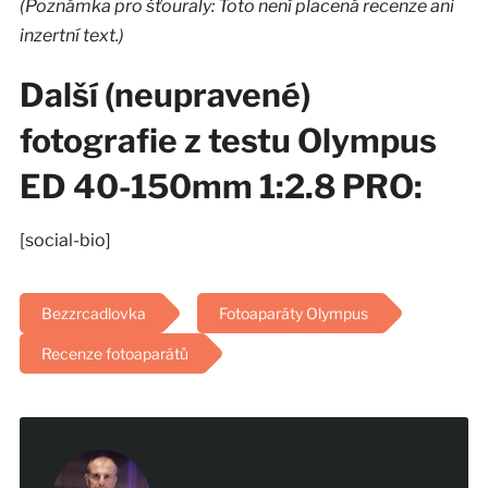
(Poznámka pro šťouraly: Toto není placená recenze ani
inzertní text.)
Další (neupravené)
fotografie z testu Olympus
ED 40-150mm 1:2.8 PRO:
[social-bio]
Bezzrcadlovka
Fotoaparáty Olympus
Recenze fotoaparátů