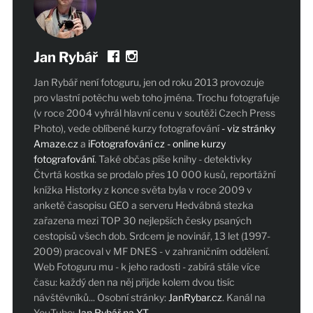
Jan Rybář
Jan Rybář není fotoguru, jen od roku 2013 provozuje
pro vlastní potěchu web toho jména. Trochu fotografuje
(v roce 2004 vyhrál hlavní cenu v soutěži Czech Press
Photo), vede oblíbené kurzy fotografování
- viz stránky
Amaze.cz
a
iFotografování cz - online kurzy
fotografování
. Také občas píše knihy - detektivky
Čtvrtá kostka se prodalo přes 10 000 kusů, reportážní
knížka Historky z konce světa byla v roce 2009 v
anketě časopisu GEO a serveru Hedvábná stezka
zařazena mezi TOP 30 nejlepších česky psaných
cestopisů všech dob. Srdcem je novinář, 13 let (1997-
2009) pracoval v MF DNES - v zahraničním oddělení.
Web Fotoguru mu - k jeho radosti - zabírá stále více
času: každý den na něj přijde kolem dvou tisíc
návštěvníků... Osobní stránky:
JanRybar.cz
. Kanál na
YouTube:
Jan Rybář na YT