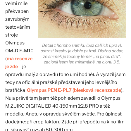
velmi mile
překvapen
zevrubným
testováním
stroje
Olympus
Detail z horního snímku (bez dalších úprav),
OM-D E-M10
ostrost kresby je dobře patrná. Dlužno dodat,
že snímek je focený téměř „na plnou díru“,
(
má recenze
zaclonil jsem jen minimálně, na clonu 3,5.
je zde
– je
opravdu malý a opravdu toho umí hodně). A vyrazil jsem
tedy na oficiální pražské představení jeho levnějšího
bratříčka
Olympus PEN E-PL7 (blesková recenze zde
).
Nu a právě tam jsem též pohledem zavadil o Olympus
M.ZUIKO DIGITAL ED 40-150mm 1:2.8 PRO a též
modelku Anetu v opravdu skvělém světle. Pro úplnost
dodejme: při crop faktoru 2 jde při přepočtu na kinofilm
o „šikovný“ rozsah 80-300 mm.