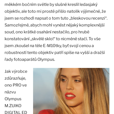
měkkém bočním světle by slušně kreslil ledasjaký
objektiv, ale toto mi prostě přišlo natolik výjimečné, že
jsem se rozhodl napsat o tom tuto „bleskovou recenzi“.
Samozřejmě, abych mohl vynést nějaký komplexnější
soud, ono krátké osahání nestačilo, pro hrubé
konstatování „skvělé sklo!“ to nicméně stačí. To vše
jsem zkoušel na těle E-M10tky, byť svojí cenou a
robustností tento objektiv patří spíše na vyšší a dražší
řady fotoaparátů Olympus.
Jak výrobce
zdůrazňuje,
ono PRO ve
názvu
Olympus
M.ZUIKO
DIGITAL ED