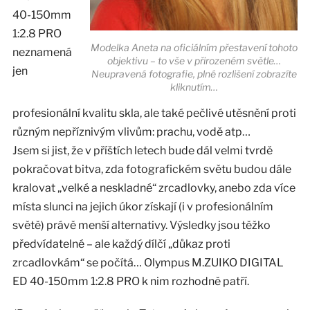
40-150mm
1:2.8 PRO
Modelka Aneta na oficiálním přestavení tohoto
neznamená
objektivu – to vše v přirozeném světle…
jen
Neupravená fotografie, plné rozlišení zobrazíte
kliknutím…
profesionální kvalitu skla, ale také pečlivé utěsnění proti
různým nepříznivým vlivům: prachu, vodě atp…
Jsem si jist, že v příštích letech bude dál velmi tvrdě
pokračovat bitva, zda fotografickém světu budou dále
kralovat „velké a neskladné“ zrcadlovky, anebo zda více
místa slunci na jejich úkor získají (i v profesionálním
světě) právě menší alternativy. Výsledky jsou těžko
předvídatelné – ale každý dílčí „důkaz proti
zrcadlovkám“ se počítá… Olympus M.ZUIKO DIGITAL
ED 40-150mm 1:2.8 PRO k nim rozhodně patří.