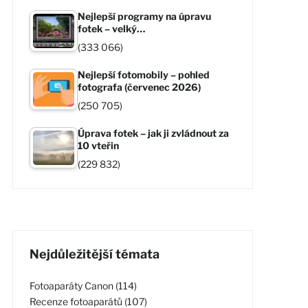
Nejlepší programy na úpravu
fotek – velký…
(333 066)
Nejlepší fotomobily – pohled
fotografa (červenec 2026)
(250 705)
Úprava fotek – jak ji zvládnout za
10 vteřin
(229 832)
Nejdůležitější témata
Fotoaparáty Canon (114)
Recenze fotoaparátů (107)