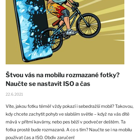
Štvou vás na mobilu rozmazané fotky?
Naučte se nastavit ISO a čas
22.6.2021
Víte, jakou fotku téměř vždy pokazí i sebedražší mobil? Takovou,
kdy chcete zachytit pohyb ve slabším světle – když na vás dítě
mává v přítmí kavárny, nebo pes běží v podvečer deštěm. Ta
fotka prostě bude rozmazaná. A co s tím? Naučte se i na mobilu
používat čas a ISO. Obdiv zaručen!