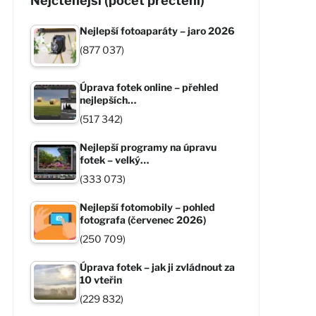
Nejčtenější (počet přečtení)
Nejlepší fotoaparáty – jaro 2026
(877 037)
Úprava fotek online – přehled
nejlepších…
(517 342)
Nejlepší programy na úpravu
fotek – velký…
(333 073)
Nejlepší fotomobily – pohled
fotografa (červenec 2026)
(250 709)
Úprava fotek – jak ji zvládnout za
10 vteřin
(229 832)