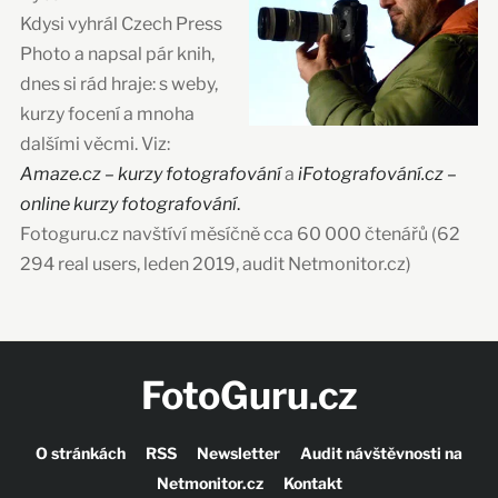
Kdysi vyhrál Czech Press
Photo a napsal pár knih,
dnes si rád hraje: s weby,
kurzy focení a mnoha
dalšími věcmi. Viz:
Amaze.cz – kurzy fotografování
a
iFotografování.cz –
online kurzy fotografování
.
Fotoguru.cz navštíví měsíčně cca 60 000 čtenářů (62
294 real users, leden 2019, audit Netmonitor.cz)
FotoGuru.cz
O stránkách
RSS
Newsletter
Audit návštěvnosti na
Netmonitor.cz
Kontakt