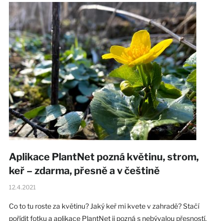
Aplikace PlantNet pozná květinu, strom,
keř – zdarma, přesně a v češtině
12.4.2021
Co to tu roste za květinu? Jaký keř mi kvete v zahradě? Stačí
pořídit fotku a aplikace PlantNet ji pozná s nebývalou přesností.