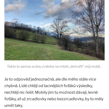
Takto tu samou scénu zvládne na místě „dotvořit“ můj mobil…
Je to odpověď jednoznačná, ale dle mého stále více
chybná. Lidé chtějí od lacinějších foťáků výsledky,
nechtějí nic řešit. Mobily jim tu možnost dávají, levné
foťáky, ať už zrcadlovky nebo bezzrcadlovky, by to měly
umět taky.