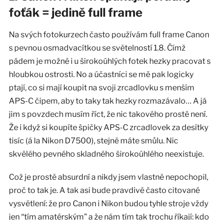
foťák = jedině full frame
Na svých fotokurzech často používám full frame Canon
s pevnou osmadvacítkou se světelností 1.8. Čímž
pádem je možné i u širokoúhlých fotek hezky pracovat s
hloubkou ostrosti. No a účastníci se mě pak logicky
ptají, co si mají koupit na svoji zrcadlovku s menším
APS-C čipem, aby to taky tak hezky rozmazávalo… A já
jim s povzdech musím říct, že nic takového prostě není.
Že i když si koupíte špičky APS-C zrcadlovek za desítky
tisíc (á la Nikon D7500), stejně máte smůlu. Nic
skvělého pevného skladného širokoúhlého neexistuje.
Což je prostě absurdní a nikdy jsem vlastně nepochopil,
proč to tak je. A tak asi bude pravdivé často citované
vysvětlení: že pro Canon i Nikon budou tyhle stroje vždy
jen “tím amatérským” a že nám tím tak trochu říkají: kdo