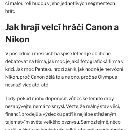
či malou roli budou v jeho jednotlivých segmentech
hrát.
Jak hrají velcí hráči Canon a
Nikon
V posledních měsících ba spíše letech je oblíbené
debatovat na téma, jak moc je jaká fotografická firma v
krizi. Jak moc Pentaxu hrozí zánik, jak hodně je nervózní
Nikon, proč Canon dělá to a ne ono, proč se Olympus
nesnaží více atd. atd.
Tedy: pokud mohu doporučit, vůbec se těmito drby
nezabývejte, nemá to smysl. Vězte, že reálný stav věcí,
financí, prodejů a výsledků patří k nejlépe střeženým
tajemstvím světa velkého byznysu. Samozřejmě, něco
se dá vyčíst z celkových výsledků, obecné trendy zhruba