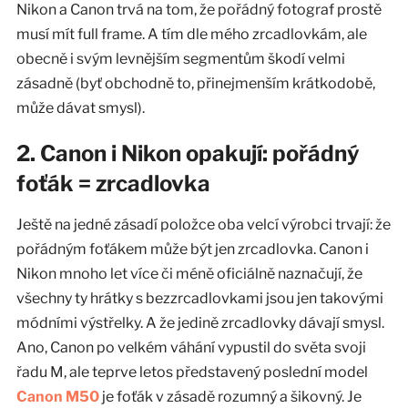
Nikon a Canon trvá na tom, že pořádný fotograf prostě
musí mít full frame. A tím dle mého zrcadlovkám, ale
obecně i svým levnějším segmentům škodí velmi
zásadně (byť obchodně to, přinejmenším krátkodobě,
může dávat smysl).
2. Canon i Nikon opakují: pořádný
foťák = zrcadlovka
Ještě na jedné zásadí položce oba velcí výrobci trvají: že
pořádným foťákem může být jen zrcadlovka. Canon i
Nikon mnoho let více či méně oficiálně naznačují, že
všechny ty hrátky s bezzrcadlovkami jsou jen takovými
módními výstřelky. A že jedině zrcadlovky dávají smysl.
Ano, Canon po velkém váhání vypustil do světa svoji
řadu M, ale teprve letos představený poslední model
Canon M50
je foťák v zásadě rozumný a šikovný. Je