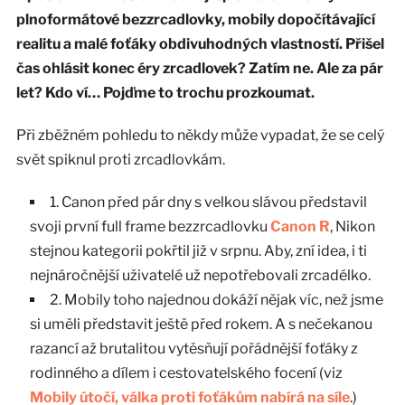
plnoformátové bezzrcadlovky, mobily dopočítávající
realitu a malé foťáky obdivuhodných vlastností. Přišel
čas ohlásit konec éry zrcadlovek? Zatím ne. Ale za pár
let? Kdo ví… Pojďme to trochu prozkoumat.
Při zběžném pohledu to někdy může vypadat, že se celý
svět spiknul proti zrcadlovkám.
1. Canon před pár dny s velkou slávou představil
svoji první full frame bezzrcadlovku
Canon R
, Nikon
stejnou kategorii pokřtil již v srpnu. Aby, zní idea, i ti
nejnáročnější uživatelé už nepotřebovali zrcadélko.
2. Mobily toho najednou dokáží nějak víc, než jsme
si uměli představit ještě před rokem. A s nečekanou
razancí až brutalitou vytěsňují pořádnější foťáky z
rodinného a dílem i cestovatelského focení (viz
Mobily útočí, válka proti foťákům nabírá na síle
.)