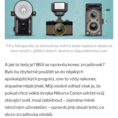
Trh s fotoaparáty se dramaticky mění a bude napínavé sledovat,
kam zamíří v příštích letech. Ilustrace: Depositphotos.com
A jak to tedy je? Blíží se opravdu konec zrcadlovek?
Bylo by zbytečné pouštět se do nějakých
apokalyptických prognóz, ono to vždy nakonec
dopadne nějak jinak. Můj osobní odhad však je, že
pokud chce velká dvojka Nikon a Canon udržet svůj
stávající svět, musí nabídnout – zejména méně
náročným uživatelům – opravdu jiný obsah toho, co
slovo zrcadlovka obnáší.