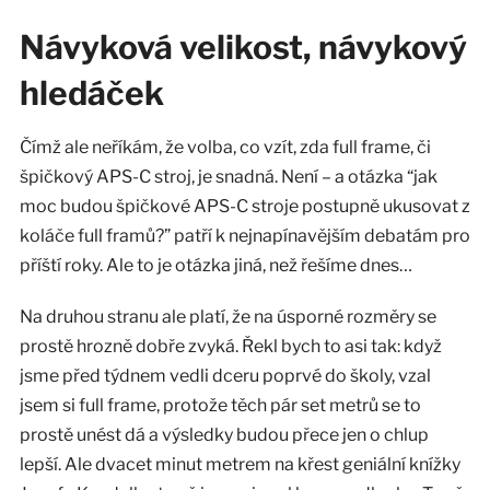
Návyková velikost, návykový
hledáček
Čímž ale neříkám, že volba, co vzít, zda full frame, či
špičkový APS-C stroj, je snadná. Není – a otázka “jak
moc budou špičkové APS-C stroje postupně ukusovat z
koláče full framů?” patří k nejnapínavějším debatám pro
příští roky. Ale to je otázka jiná, než řešíme dnes…
Na druhou stranu ale platí, že na úsporné rozměry se
prostě hrozně dobře zvyká. Řekl bych to asi tak: když
jsme před týdnem vedli dceru poprvé do školy, vzal
jsem si full frame, protože těch pár set metrů se to
prostě unést dá a výsledky budou přece jen o chlup
lepší. Ale dvacet minut metrem na křest geniální knížky