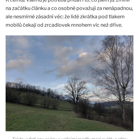
na začátku článku a co osobně považuji za nenápadnou,
ale nesmírně zásadní věc: že lidé zkrátka pod tlakem
mobilů čekají od zrcadlovek mnohem víc než dříve.
Takto vyfotí onu scénu s velkými rozdíly mezi světly a stíny