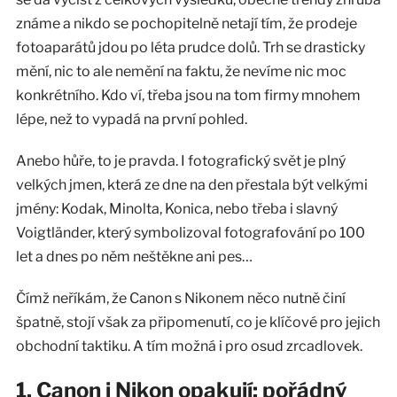
známe a nikdo se pochopitelně netají tím, že prodeje
fotoaparátů jdou po léta prudce dolů. Trh se drasticky
mění, nic to ale nemění na faktu, že nevíme nic moc
konkrétního. Kdo ví, třeba jsou na tom firmy mnohem
lépe, než to vypadá na první pohled.
Anebo hůře, to je pravda. I fotografický svět je plný
velkých jmen, která ze dne na den přestala být velkými
jmény: Kodak, Minolta, Konica, nebo třeba i slavný
Voigtländer, který symbolizoval fotografování po 100
let a dnes po něm neštěkne ani pes…
Čímž neříkám, že Canon s Nikonem něco nutně činí
špatně, stojí však za připomenutí, co je klíčové pro jejich
obchodní taktiku. A tím možná i pro osud zrcadlovek.
1. Canon i Nikon opakují: pořádný