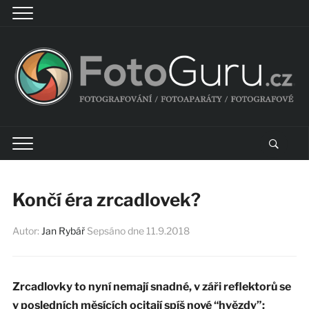
Končí éra zrcadlovek?
Autor:
Jan Rybář
Sepsáno dne
11.9.2018
Zrcadlovky to nyní nemají snadné, v záři reflektorů se
v posledních měsících ocitají spíš nové “hvězdy”: