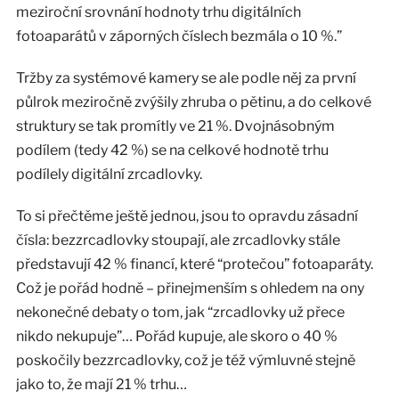
meziroční srovnání hodnoty trhu digitálních
fotoaparátů v záporných číslech bezmála o 10 %.”
Tržby za systémové kamery se ale podle něj za první
půlrok meziročně zvýšily zhruba o pětinu, a do celkové
struktury se tak promítly ve 21 %. Dvojnásobným
podílem (tedy 42 %) se na celkové hodnotě trhu
podílely digitální zrcadlovky.
To si přečtěme ještě jednou, jsou to opravdu zásadní
čísla: bezzrcadlovky stoupají, ale zrcadlovky stále
představují 42 % financí, které “protečou” fotoaparáty.
Což je pořád hodně – přinejmenším s ohledem na ony
nekonečné debaty o tom, jak “zrcadlovky už přece
nikdo nekupuje”… Pořád kupuje, ale skoro o 40 %
poskočily bezzrcadlovky, což je též výmluvné stejně
jako to, že mají 21 % trhu…