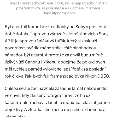
Kouzlo bezzcadlovek není v tom, že nemají zrcadlo, nýbrž v
prostém faktu, že jsou menší a skladnější. Ilustrace:
Depositphotos.com
Byť ano, full frame bezzrcadlovky od Sony v poslední
době dotahují opravdu výrazně – letošní novinka Sony
A7 iii je opravdu špičkový foťák, který si zaslouží
pozornost, byť dle mého stále ještě plnohodnou
náhradou být neumí. A protože za chvíli budu mírně
jízlivý vůči Canonu i Nikonu, dodejme, že pokud bych
měl rychle z paměti vylovit nejlepší foťák za poslední
rok či dva, řekl bych full frame zrcadlovka Nikon D850.
Chleba se ale začíná zcela zásadně lámat někde jinde:
ve chvíli, kdy zkušený fotograf praví, že ho už
katastrofálně nebaví vláčet ta mohutná těla a objemné
objektivy. A zkrátka chce něco menšího, skladného a
šikovného.