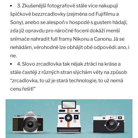
3. Zkušenější fotografové stále více nakupují
špičkové bezzrcadlovky (zejména od Fujifilmu a
Sony), anebo se alespoň v hospodě s gustem hádají,
zda již opravdu pro náročné focení dokáží menší
snímače nahradit full framy Nikonu a Canonu. Já se
nehádám, věrohodně lze obhájit obě odpovědi: ano, i
ne.
4. Slovo zrcadlovka tak nějak ztrácí na kráse a
stále častěji z různých stran slýchám věty na způsob
“zrcadlovka, to už je stará technologie, to už nemá
cenu řešit!”