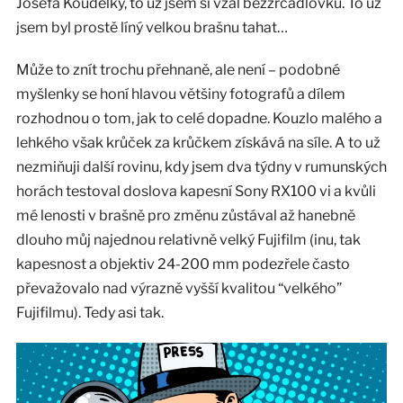
Josefa Koudelky, to už jsem si vzal bezzrcadlovku. To už
jsem byl prostě líný velkou brašnu tahat…
Může to znít trochu přehnaně, ale není – podobné
myšlenky se honí hlavou většiny fotografů a dílem
rozhodnou o tom, jak to celé dopadne. Kouzlo malého a
lehkého však krůček za krůčkem získává na síle. A to už
nezmiňuji další rovinu, kdy jsem dva týdny v rumunských
horách testoval doslova kapesní Sony RX100 vi a kvůli
mé lenosti v brašně pro změnu zůstával až hanebně
dlouho můj najednou relativně velký Fujifilm (inu, tak
kapesnost a objektiv 24-200 mm podezřele často
převažovalo nad výrazně vyšší kvalitou “velkého”
Fujifilmu). Tedy asi tak.