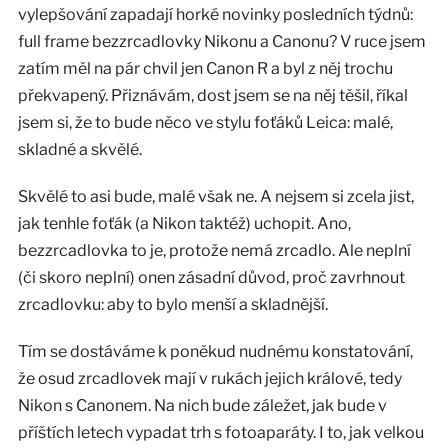
vylepšování zapadají horké novinky posledních týdnů:
full frame bezzrcadlovky Nikonu a Canonu? V ruce jsem
zatím měl na pár chvil jen Canon R a byl z něj trochu
překvapený. Přiznávám, dost jsem se na něj těšil, říkal
jsem si, že to bude něco ve stylu foťáků Leica: malé,
skladné a skvělé.
Skvělé to asi bude, malé však ne. A nejsem si zcela jist,
jak tenhle foťák (a Nikon taktéž) uchopit. Ano,
bezzrcadlovka to je, protože nemá zrcadlo. Ale neplní
(či skoro neplní) onen zásadní důvod, proč zavrhnout
zrcadlovku: aby to bylo menší a skladnější.
Tím se dostáváme k poněkud nudnému konstatování,
že osud zrcadlovek mají v rukách jejich králové, tedy
Nikon s Canonem. Na nich bude záležet, jak bude v
příštích letech vypadat trh s fotoaparáty. I to, jak velkou