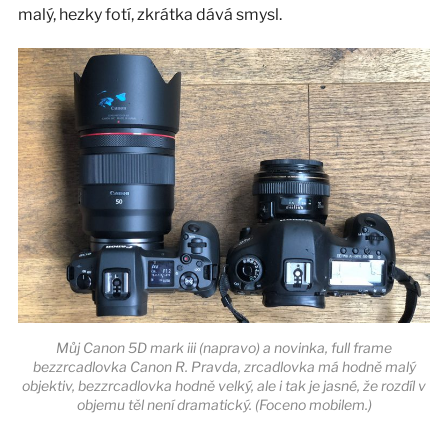
malý, hezky fotí, zkrátka dává smysl.
Můj Canon 5D mark iii (napravo) a novinka, full frame
bezzrcadlovka Canon R. Pravda, zrcadlovka má hodně malý
objektiv, bezzrcadlovka hodně velký, ale i tak je jasné, že rozdíl v
objemu těl není dramatický. (Foceno mobilem.)