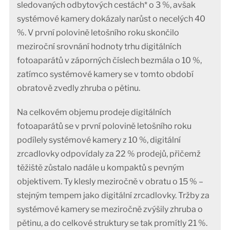
sledovaných odbytových cestách* o 3 %, avšak
systémové kamery dokázaly narůst o necelých 40
%. V první polovině letošního roku skončilo
meziroční srovnání hodnoty trhu digitálních
fotoaparátů v záporných číslech bezmála o 10 %,
zatímco systémové kamery se v tomto období
obratově zvedly zhruba o pětinu.
Na celkovém objemu prodeje digitálních
fotoaparátů se v první polovině letošního roku
podílely systémové kamery z 10 %, digitální
zrcadlovky odpovídaly za 22 % prodejů, přičemž
těžiště zůstalo nadále u kompaktů s pevným
objektivem. Ty klesly meziročně v obratu o 15 % –
stejným tempem jako digitální zrcadlovky. Tržby za
systémové kamery se meziročně zvýšily zhruba o
pětinu, a do celkové struktury se tak promítly 21 %.