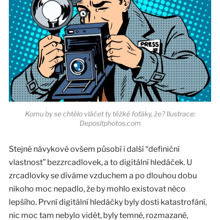
Komu by se chtělo vláčet ty těžké foťáky, že? Ilustrace:
Depositphotos.com
Stejně návykově ovšem působí i další “definiční
vlastnost” bezzrcadlovek, a to digitální hledáček. U
zrcadlovky se díváme vzduchem a po dlouhou dobu
nikoho moc nepadlo, že by mohlo existovat něco
lepšího. První digitální hledáčky byly dosti katastrofání,
nic moc tam nebylo vidět, byly temné, rozmazané,