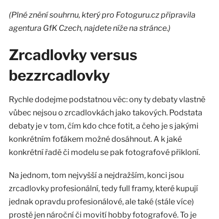
(Plné znění souhrnu, který pro Fotoguru.cz připravila
agentura GfK Czech, najdete níže na stránce.)
Zrcadlovky versus
bezzrcadlovky
Rychle dodejme podstatnou věc: ony ty debaty vlastně
vůbec nejsou o zrcadlovkách jako takových. Podstata
debaty je v tom, čím kdo chce fotit, a čeho je s jakými
konkrétním foťákem možné dosáhnout. A k jaké
konkrétní řadě či modelu se pak fotografové přikloní.
Na jednom, tom nejvyšší a nejdražším, konci jsou
zrcadlovky profesionální, tedy full framy, které kupují
jednak opravdu profesionálové, ale také (stále více)
prostě jen nároční či movití hobby fotografové. To je