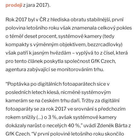
prodeji
z jara 2017).
Rok 2017 byl v ČR z hlediska obratu stabilnější, první
polovina letošního roku však znamenala celkový pokles
o téměř deset procent, systémové kamery (tedy
kompakty s výměnným objektivem, bezzrcadlovky)
však patří k jasným hvězdám – vyplývá to z čísel, která
pro tento článek poskytla společnost GfK Czech,
agentura zabývající se monitorováním trhu.
“Poptávka po digitálních fotoaparátech sice v
posledních letech klesá, nicméně systémovým
kamerám se na českém trhu daří. Tržby za digitální
fotoaparáty se za rok 2017 ve srovnání s předchozím
rokem snížily (…) o 3 %, avšak systémové kamery
dokázaly narůst o necelých 40 %,” uvádí Zdeněk Bárta z
GfK Czech. “V první polovině letošního roku skončilo