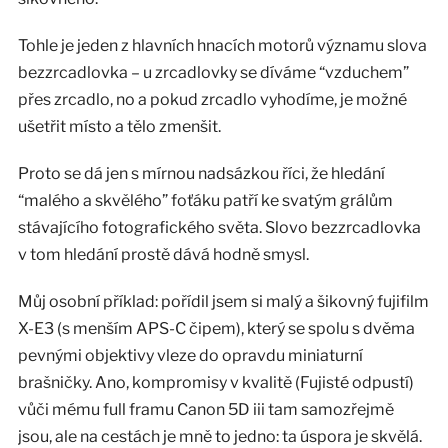
Tohle je jeden z hlavních hnacích motorů významu slova
bezzrcadlovka – u zrcadlovky se díváme “vzduchem”
přes zrcadlo, no a pokud zrcadlo vyhodíme, je možné
ušetřit místo a tělo zmenšit.
Proto se dá jen s mírnou nadsázkou říci, že hledání
“malého a skvělého” foťáku patří ke svatým grálům
stávajícího fotografického světa. Slovo bezzrcadlovka
v tom hledání prostě dává hodně smysl.
Můj osobní příklad: pořídil jsem si malý a šikovný fujifilm
X-E3 (s menším APS-C čipem), který se spolu s dvěma
pevnými objektivy vleze do opravdu miniaturní
brašničky. Ano, kompromisy v kvalitě (Fujisté odpustí)
vůči mému full framu Canon 5D iii tam samozřejmě
jsou, ale na cestách je mně to jedno: ta úspora je skvělá.