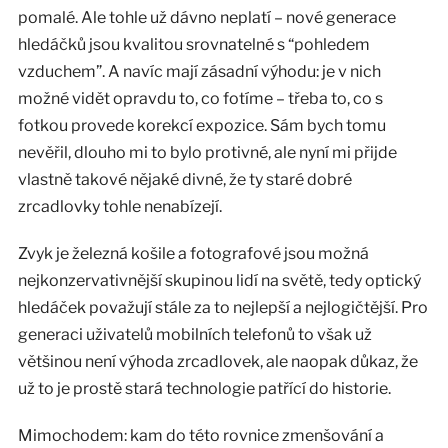
pomalé. Ale tohle už dávno neplatí – nové generace
hledáčků jsou kvalitou srovnatelné s “pohledem
vzduchem”. A navíc mají zásadní výhodu: je v nich
možné vidět opravdu to, co fotíme – třeba to, co s
fotkou provede korekcí expozice. Sám bych tomu
nevěřil, dlouho mi to bylo protivné, ale nyní mi přijde
vlastně takové nějaké divné, že ty staré dobré
zrcadlovky tohle nenabízejí.
Zvyk je železná košile a fotografové jsou možná
nejkonzervativnější skupinou lidí na světě, tedy optický
hledáček považují stále za to nejlepší a nejlogičtější. Pro
generaci uživatelů mobilních telefonů to však už
většinou není výhoda zrcadlovek, ale naopak důkaz, že
už to je prostě stará technologie patřící do historie.
Mimochodem: kam do této rovnice zmenšování a