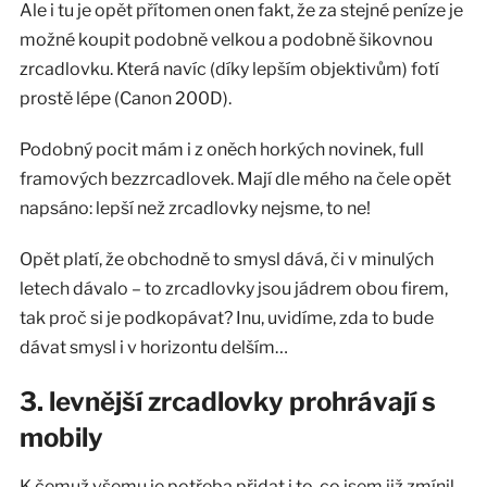
Ale i tu je opět přítomen onen fakt, že za stejné peníze je
možné koupit podobně velkou a podobně šikovnou
zrcadlovku. Která navíc (díky lepším objektivům) fotí
prostě lépe (Canon 200D).
Podobný pocit mám i z oněch horkých novinek, full
framových bezzrcadlovek. Mají dle mého na čele opět
napsáno: lepší než zrcadlovky nejsme, to ne!
Opět platí, že obchodně to smysl dává, či v minulých
letech dávalo – to zrcadlovky jsou jádrem obou firem,
tak proč si je podkopávat? Inu, uvidíme, zda to bude
dávat smysl i v horizontu delším…
3. levnější zrcadlovky prohrávají s
mobily
K čemuž všemu je potřeba přidat i to, co jsem již zmínil