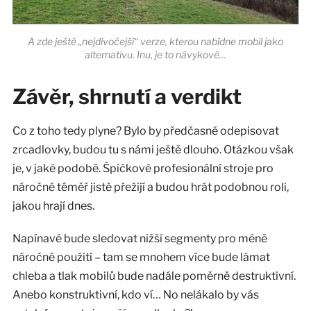
A zde ještě „nejdivočejší“ verze, kterou nabídne mobil jako
alternativu. Inu, je to návykové…
Závěr, shrnutí a verdikt
Co z toho tedy plyne? Bylo by předčasné odepisovat
zrcadlovky, budou tu s námi ještě dlouho. Otázkou však
je, v jaké podobě. Špičkové profesionální stroje pro
náročné téměř jistě přežijí a budou hrát podobnou roli,
jakou hrají dnes.
Napínavé bude sledovat nižší segmenty pro méně
náročné použití – tam se mnohem více bude lámat
chleba a tlak mobilů bude nadále poměrně destruktivní.
Anebo konstruktivní, kdo ví… No nelákalo by vás