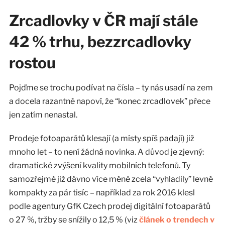
Zrcadlovky v ČR mají stále
42 % trhu, bezzrcadlovky
rostou
Pojďme se trochu podívat na čísla – ty nás usadí na zem
a docela razantně napoví, že “konec zrcadlovek” přece
jen zatím nenastal.
Prodeje fotoaparátů klesají (a místy spíš padají) již
mnoho let – to není žádná novinka. A důvod je zjevný:
dramatické zvýšení kvality mobilních telefonů. Ty
samozřejmě již dávno více méně zcela “vyhladily” levné
kompakty za pár tisíc – například za rok 2016 klesl
podle agentury GfK Czech prodej digitální fotoaparátů
o 27 %, tržby se snížily o 12,5 % (viz
článek o trendech v