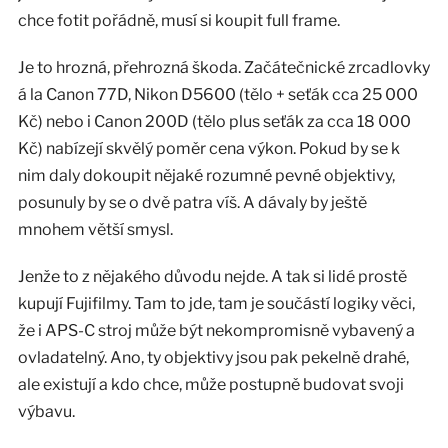
chce fotit pořádně, musí si koupit full frame.
Je to hrozná, přehrozná škoda. Začátečnické zrcadlovky
á la Canon 77D, Nikon D5600 (tělo + seťák cca 25 000
Kč) nebo i Canon 200D (tělo plus seťák za cca 18 000
Kč) nabízejí skvělý poměr cena výkon. Pokud by se k
nim daly dokoupit nějaké rozumné pevné objektivy,
posunuly by se o dvě patra víš. A dávaly by ještě
mnohem větší smysl.
Jenže to z nějakého důvodu nejde. A tak si lidé prostě
kupují Fujifilmy. Tam to jde, tam je součástí logiky věci,
že i APS-C stroj může být nekompromisně vybavený a
ovladatelný. Ano, ty objektivy jsou pak pekelně drahé,
ale existují a kdo chce, může postupně budovat svoji
výbavu.