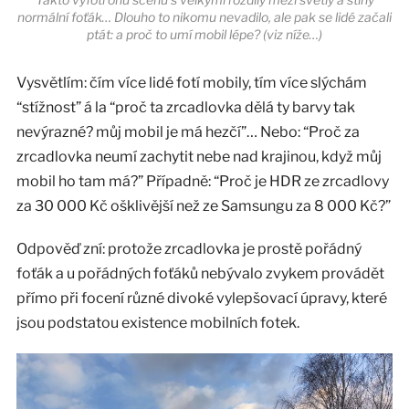
normální foťák… Dlouho to nikomu nevadilo, ale pak se lidé začali
ptát: a proč to umí mobil lépe? (viz níže…)
Vysvětlím: čím více lidé fotí mobily, tím více slýchám
“stížnost” á la “proč ta zrcadlovka dělá ty barvy tak
nevýrazné? můj mobil je má hezčí”… Nebo: “Proč za
zrcadlovka neumí zachytit nebe nad krajinou, když můj
mobil ho tam má?” Případně: “Proč je HDR ze zrcadlovy
za 30 000 Kč ošklivější než ze Samsungu za 8 000 Kč?”
Odpověď zní: protože zrcadlovka je prostě pořádný
foťák a u pořádných foťáků nebývalo zvykem provádět
přímo při focení různé divoké vylepšovací úpravy, které
jsou podstatou existence mobilních fotek.