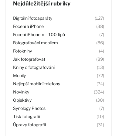
Nejdůležitější rubriky
Digitální fotoaparáty
(127)
Focení a iPhone
(38)
Focení iPhonem – 100 tipů
(7)
Fotografování mobilem
(86)
Fotoknihy
(4)
Jak fotografovat
(89)
Knihy o fotografování
(13)
Mobily
(72)
Nejlepší mobilní telefony
(74)
Novinky
(324)
Objektivy
(30)
Synology Photos
(7)
Tisk fotografií
(10)
Úpravy fotografií
(31)