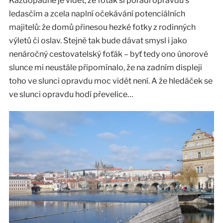
Každopádně je vidět, že foťák si poradí opravdu s
ledasčím a zcela naplní očekávání potenciálních
majitelů: že domů přinesou hezké fotky z rodinných
výletů či oslav. Stejně tak bude dávat smysl i jako
nenáročný cestovatelský foťák – byť tedy ono únorové
slunce mi neustále připomínalo, že na zadním displeji
toho ve slunci opravdu moc vidět není. A že hledáček se
ve slunci opravdu hodí převelice…