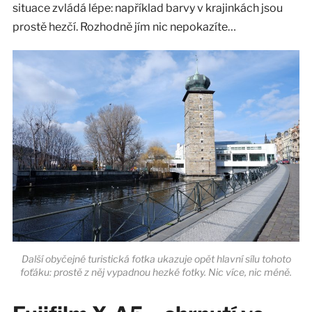
situace zvládá lépe: například barvy v krajinkách jsou
prostě hezčí. Rozhodně jím nic nepokazíte…
Další obyčejné turistická fotka ukazuje opět hlavní sílu tohoto
foťáku: prostě z něj vypadnou hezké fotky. Nic více, nic méně.