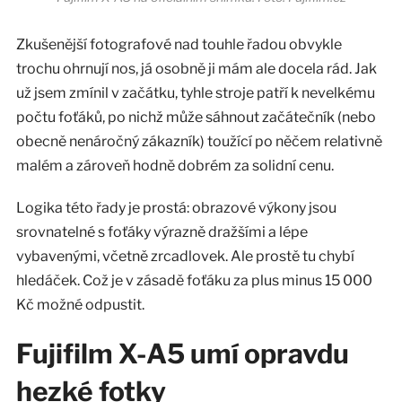
Zkušenější fotografové nad touhle řadou obvykle
trochu ohrnují nos, já osobně ji mám ale docela rád. Jak
už jsem zmínil v začátku, tyhle stroje patří k nevelkému
počtu foťáků, po nichž může sáhnout začátečník (nebo
obecně nenáročný zákazník) toužící po něčem relativně
malém a zároveň hodně dobrém za solidní cenu.
Logika této řady je prostá: obrazové výkony jsou
srovnatelné s foťáky výrazně dražšími a lépe
vybavenými, včetně zrcadlovek. Ale prostě tu chybí
hledáček. Což je v zásadě foťáku za plus minus 15 000
Kč možné odpustit.
Fujifilm X-A5 umí opravdu
hezké fotky