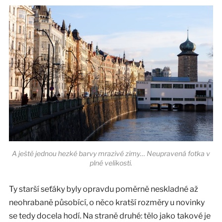
A ještě jednou hezké barvy mrazivé zimy… Neupravená fotka v
plné velikosti.
Ty starší seťáky byly opravdu poměrně neskladné až
neohrabaně působící, o něco kratší rozměry u novinky
se tedy docela hodí. Na straně druhé: tělo jako takové je