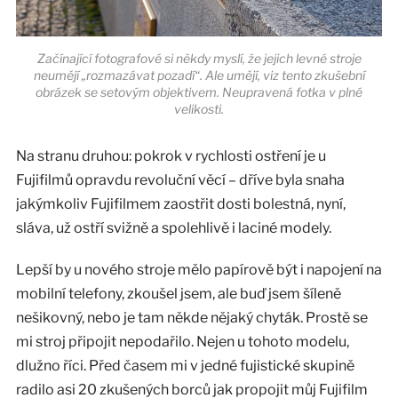
Začínající fotografové si někdy myslí, že jejich levné stroje
neumějí „rozmazávat pozadí“. Ale umějí, viz tento zkušební
obrázek se setovým objektivem. Neupravená fotka v plné
velikosti.
Na stranu druhou: pokrok v rychlosti ostření je u
Fujifilmů opravdu revoluční věcí – dříve byla snaha
jakýmkoliv Fujifilmem zaostřit dosti bolestná, nyní,
sláva, už ostří svižně a spolehlivě i laciné modely.
Lepší by u nového stroje mělo papírově být i napojení na
mobilní telefony, zkoušel jsem, ale buď jsem šíleně
nešikovný, nebo je tam někde nějaký chyták. Prostě se
mi stroj připojit nepodařilo. Nejen u tohoto modelu,
dlužno říci. Před časem mi v jedné fujistické skupině
radilo asi 20 zkušených borců jak propojit můj Fujifilm