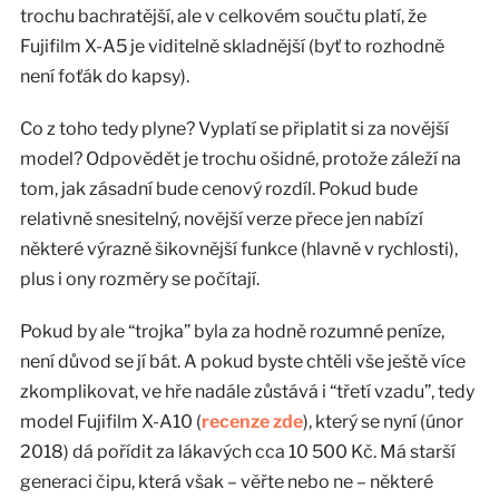
trochu bachratější, ale v celkovém součtu platí, že
Fujifilm X-A5 je viditelně skladnější (byť to rozhodně
není foťák do kapsy).
Co z toho tedy plyne? Vyplatí se připlatit si za novější
model? Odpovědět je trochu ošidné, protože záleží na
tom, jak zásadní bude cenový rozdíl. Pokud bude
relativně snesitelný, novější verze přece jen nabízí
některé výrazně šikovnější funkce (hlavně v rychlosti),
plus i ony rozměry se počítají.
Pokud by ale “trojka” byla za hodně rozumné peníze,
není důvod se jí bát. A pokud byste chtěli vše ještě více
zkomplikovat, ve hře nadále zůstává i “třetí vzadu”, tedy
model Fujifilm X-A10 (
recenze zde
), který se nyní (únor
2018) dá pořídit za lákavých cca 10 500 Kč. Má starší
generaci čipu, která však – věřte nebo ne – některé