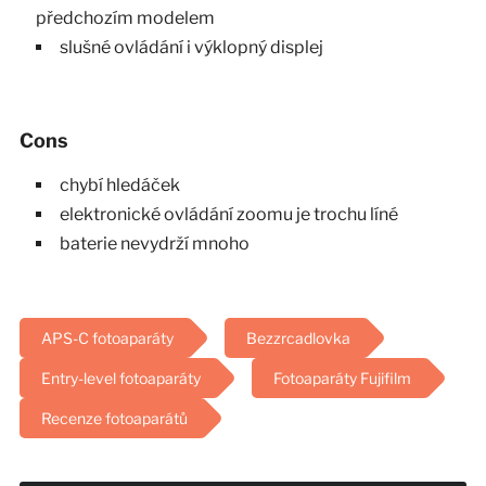
předchozím modelem
slušné ovládání i výklopný displej
Cons
chybí hledáček
elektronické ovládání zoomu je trochu líné
baterie nevydrží mnoho
APS-C fotoaparáty
Bezzrcadlovka
Entry-level fotoaparáty
Fotoaparáty Fujifilm
Recenze fotoaparátů