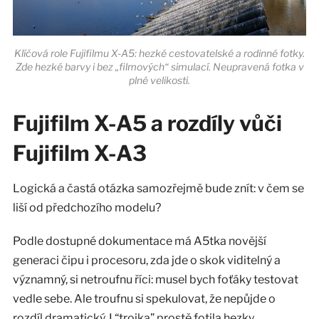
Klíčová role Fujifilmu X-A5: hezké cestovatelské a rodinné fotky.
Zde hezké barvy i bez „filmových“ simulací. Neupravená fotka v
plné velikosti.
Fujifilm X-A5 a rozdíly vůči
Fujifilm X-A3
Logická a častá otázka samozřejmě bude znít: v čem se
liší od předchozího modelu?
Podle dostupné dokumentace má A5tka novější
generaci čipu i procesoru, zda jde o skok viditelný a
významný, si netroufnu říci: musel bych foťáky testovat
vedle sebe. Ale troufnu si spekulovat, že nepůjde o
rozdíl dramatický. I “trojka” prostě fotila hezky.