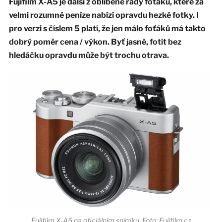
Fujifilm X-A5 je další z oblíbené řady foťáků, které za
velmi rozumné peníze nabízí opravdu hezké fotky. I
pro verzi s číslem 5 platí, že jen málo foťáků má takto
dobrý poměr cena / výkon. Byť jasně, fotit bez
hledáčku opravdu může být trochu otrava.
Fujifilm X-A5 na oficiálním snímku. Foto: Fujifilm.cz