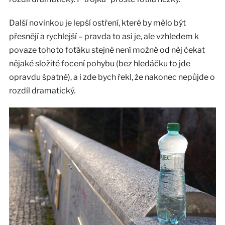
Další novinkou je lepší ostření, které by mělo být
přesnějí a rychlejší – pravda to asi je, ale vzhledem k
povaze tohoto foťáku stejně není možné od něj čekat
nějaké složité focení pohybu (bez hledáčku to jde
opravdu špatně), a i zde bych řekl, že nakonec nepůjde o
rozdíl dramatický.