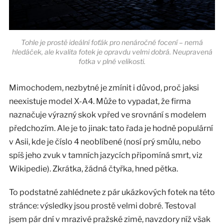
Tohle je prostě ideální foťák pro nenáročné focení – nemá
hledáček, ale kvalita fotek je opravdu velmi dobrá. Neupravená
fotka v plné velikosti.
Mimochodem, nezbytné je zmínit i důvod, proč jaksi
neexistuje model X-A4. Může to vypadat, že firma
naznačuje výrazný skok vpřed ve srovnání s modelem
předchozím. Ale je to jinak: tato řada je hodně populární
v Asii, kde je číslo 4 neoblíbené (nosí prý smůlu, nebo
spíš jeho zvuk v tamních jazycích připomíná smrt, viz
Wikipedie). Zkrátka, žádná čtyřka, hned pětka.
To podstatné zahlédnete z pár ukázkových fotek na této
stránce: výsledky jsou prostě velmi dobré. Testoval
jsem pár dní v mrazivé pražské zimě, navzdory níž však