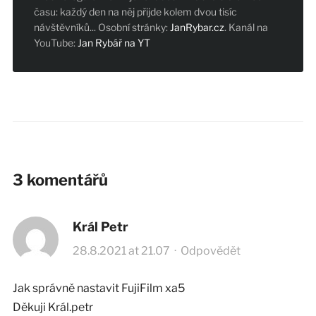
času: každý den na něj přijde kolem dvou tisíc
návštěvníků... Osobní stránky:
JanRybar.cz
. Kanál na
YouTube:
Jan Rybář na YT
3 komentářů
Král Petr
28.8.2021 at 21.07
·
Odpovědět
Jak správně nastavit FujiFilm xa5
Děkuji Král.petr