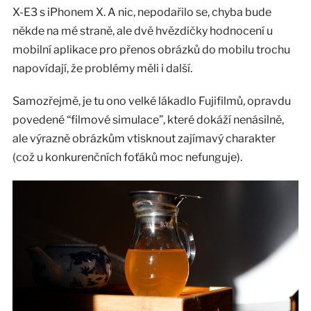
X-E3 s iPhonem X. A nic, nepodařilo se, chyba bude
někde na mé straně, ale dvě hvězdičky hodnocení u
mobilní aplikace pro přenos obrázků do mobilu trochu
napovídají, že problémy měli i další.
Samozřejmě, je tu ono velké lákadlo Fujifilmů, opravdu
povedené “filmové simulace”, které dokáží nenásilně,
ale výrazně obrázkům vtisknout zajímavý charakter
(což u konkurenčních foťáků moc nefunguje).