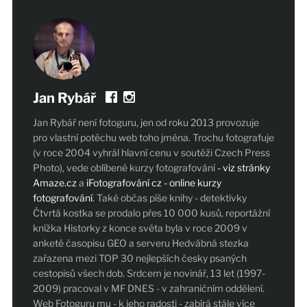
Jan Rybář
Jan Rybář není fotoguru, jen od roku 2013 provozuje
pro vlastní potěchu web toho jména. Trochu fotografuje
(v roce 2004 vyhrál hlavní cenu v soutěži Czech Press
Photo), vede oblíbené kurzy fotografování
- viz stránky
Amaze.cz
a
iFotografování cz - online kurzy
fotografování
. Také občas píše knihy - detektivky
Čtvrtá kostka se prodalo přes 10 000 kusů, reportážní
knížka Historky z konce světa byla v roce 2009 v
anketě časopisu GEO a serveru Hedvábná stezka
zařazena mezi TOP 30 nejlepších česky psaných
cestopisů všech dob. Srdcem je novinář, 13 let (1997-
2009) pracoval v MF DNES - v zahraničním oddělení.
Web Fotoguru mu - k jeho radosti - zabírá stále více