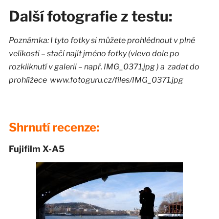
Další fotografie z testu:
Poznámka: I tyto fotky si můžete prohlédnout v plné
velikosti – stačí najít jméno fotky (vlevo dole po
rozkliknutí v galerii – např. IMG_0371.jpg ) a zadat do
prohlížece www.fotoguru.cz/files/IMG_0371.jpg
Shrnutí recenze:
Fujifilm X-A5