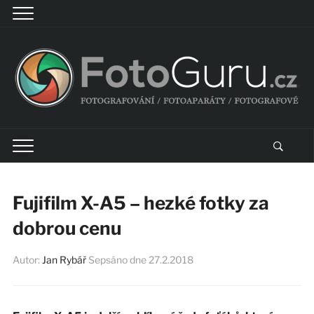
Fujifilm X-A5 – hezké fotky za
dobrou cenu
Autor:
Jan Rybář
Sepsáno dne
27.2.2018