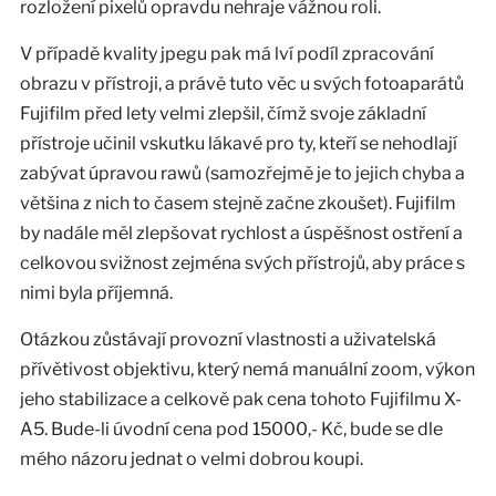
rozložení pixelů opravdu nehraje vážnou roli.
V případě kvality jpegu pak má lví podíl zpracování
obrazu v přístroji, a právě tuto věc u svých fotoaparátů
Fujifilm před lety velmi zlepšil, čímž svoje základní
přístroje učinil vskutku lákavé pro ty, kteří se nehodlají
zabývat úpravou rawů (samozřejmě je to jejich chyba a
většina z nich to časem stejně začne zkoušet). Fujifilm
by nadále měl zlepšovat rychlost a úspěšnost ostření a
celkovou svižnost zejména svých přístrojů, aby práce s
nimi byla příjemná.
Otázkou zůstávají provozní vlastnosti a uživatelská
přívětivost objektivu, který nemá manuální zoom, výkon
jeho stabilizace a celkově pak cena tohoto Fujifilmu X-
A5. Bude-li úvodní cena pod 15000,- Kč, bude se dle
mého názoru jednat o velmi dobrou koupi.