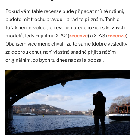
Pokud vám tahle recenze bude připadat mírně rutinní,
budete mít trochu pravdu – a rád to přiznám. Tenhle
foťák není revolucí, jen evolucí předchozích šikovných
modelů, tedy Fujifilmu X-A2 (
recenze
) a X-A3 (
recenze
).
Oba jsem více méně chválil za to samé (dobré výsledky
za dobrou cenu), není vlastně snadné přijít s něčím
originálním, co bych tu dnes napsal a popsal.