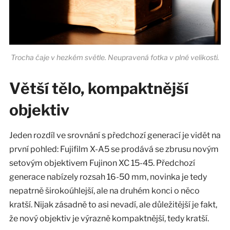
Trocha čaje v hezkém světle. Neupravená fotka v plné velikosti.
Větší tělo, kompaktnější
objektiv
Jeden rozdíl ve srovnání s předchozí generací je vidět na
první pohled: Fujifilm X-A5 se prodává se zbrusu novým
setovým objektivem Fujinon XC 15-45. Předchozí
generace nabízely rozsah 16-50 mm, novinka je tedy
nepatrně širokoúhlejší, ale na druhém konci o něco
kratší. Nijak zásadně to asi nevadí, ale důležitější je fakt,
že nový objektiv je výrazně kompaktnější, tedy kratší.