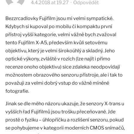
4.4.2018 at 19.27
·
Odpovědět
Bezzrcadlovky Fujifilm jsou mi velmi sympatické.
Kdybych si kupoval po mobilu či kompaktu první
přístroj vyšší kategorie, velmi vážně bych zvažoval
tento Fujifilm X-A5, především kvůli setovému
objektivu, který je velmi širokoúhlý a skladný. Jeho
optické výkony, zvláště v rozích (lze najít i přímo
recenze onoho objektivu) sice zdaleka neodpovídají
možnostem obrazového senzoru přístroje, ale i tak to
považuji za velmi dobrý vstup do vážně míněné
fotografie.
Jinak se dle mého názoru ukazuje, že senzory X-trans u
vyšších řad Fujifilmů jsou trošku přeceňované. Jde
prostě o fyziku – úhlopříčku a rozlišení senzoru, pokud
se pohybujeme v kategorii moderních CMOS snímačů,