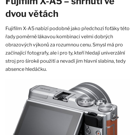
Fujifilm X-A5 – shrnutí ve
dvou větách
Fujifilm X-A5 nabízí podobně jako předchozí foťáky této
řady poměrně lákavou kombinaci velmi dobrých
obrazových výkonů za rozumnou cenu. Smysl má pro
začínající fotografy, ale i pro ty, kteří hledají univerzální
stroj pro široké použití a nevadí jim hlavní slabina, tedy
absence hledáčku.