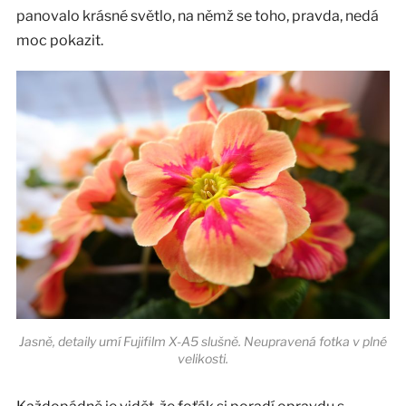
panovalo krásné světlo, na němž se toho, pravda, nedá
moc pokazit.
Jasně, detaily umí Fujifilm X-A5 slušně. Neupravená fotka v plné
velikosti.