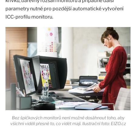
křivku, barevný rozsah monitoru a případně další
parametry nutné pro pozdější automatické vytvoření
ICC-profilu monitoru.
Bez špičkových monitorů není možné dosáhnout toho, aby
všichni viděli přesně to, co vidět mají. Ilustrační foto: EIZO.cz