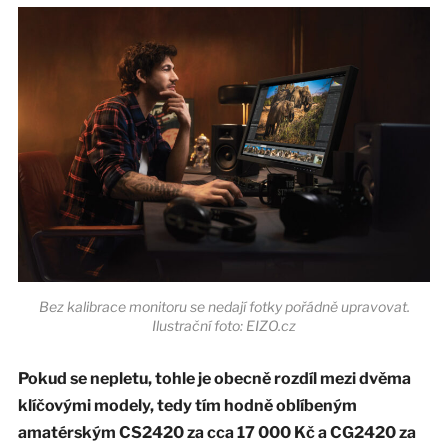
Bez kalibrace monitoru se nedají fotky pořádně upravovat.
Ilustrační foto: EIZO.cz
Pokud se nepletu, tohle je obecně rozdíl mezi dvěma
klíčovými modely, tedy tím hodně oblíbeným
amatérským CS2420 za cca 17 000 Kč a CG2420 za