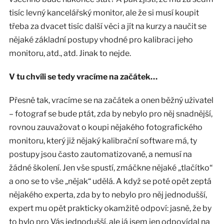
tisíc levný kancelářský monitor, ale že si musí koupit
třeba za dvacet tisíc další věci a jít na kurzy a naučit se
nějaké základní postupy vhodné pro kalibraci jeho
monitoru, atd., atd. Jinak to nejde.
V tu chvíli se tedy vracíme na začátek…
Přesně tak, vracíme se na začátek a onen běžný uživatel
– fotograf se bude ptát, zda by nebylo pro něj snadnější,
rovnou zauvažovat o koupi nějakého fotografického
monitoru, který již nějaký kalibrační software má, ty
postupy jsou často zautomatizované, a nemusí na
žádné školení. Jen vše spustí, zmáčkne nějaké „tlačítko“
a ono se to vše „nějak“ udělá. A když se poté opět zeptá
nějakého experta, zda by to nebylo pro něj jednodušší,
expert mu opět prakticky okamžitě odpoví: jasně, že by
to bylo pro Vás jednodušší, ale já jsem jen odpovídal na