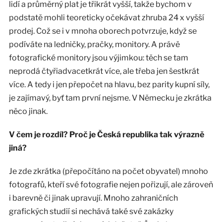
lidí a průměrný plat je třikrát vyšší, takže bychom v
podstatě mohli teoreticky očekávat zhruba 24 x vyšší
prodej. Což se i v mnoha oborech potvrzuje, když se
podíváte na ledničky, pračky, monitory. A právě
fotografické monitory jsou výjimkou: těch se tam
neprodá čtyřiadvacetkrát více, ale třeba jen šestkrát
více. A tedy i jen přepočet na hlavu, bez parity kupní síly,
je zajímavý, byť tam první nejsme. V Německu je zkrátka
něco jinak.
V čem je rozdíl? Proč je Česká republika tak výrazně
jiná?
Je zde zkrátka (přepočítáno na počet obyvatel) mnoho
fotografů, kteří své fotografie nejen pořizují, ale zároveň
i barevně či jinak upravují. Mnoho zahraničních
grafických studií si nechává také své zakázky