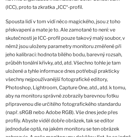
(ICC), proto ta zkratka „ICC“-profil.
Spousta lidí v tom vidí něco magického, jsou z toho
překvapení a mate je to. Ale zamotané to není: ve
skutečnosti je ICC-profil pouze takový malý soubor, v
němž jsou uloženy parametry monitoru změřené při
jeho kalibraci: hodnota bílého bodu, barevný rozsah,
průběh tonální křivky, atd, atd. Všechno tohle je tam
uložené a tyhle informace dnes potřebují prakticky
všechny nejpoužívanější fotografické editory,
Photoshop, Lightroom, Capture One, atd., atd. k tomu,
aby na monitoru správně zobrazily barevnou fotku
připravenou dle určitého fotografického standardu
(např. sRGB nebo Adobe RGB). Vše dnes jede přes
profily. Abyste viděl dobře obrázek, tak se editor
jednoduše optá, na jakém monitoru se ten obrázek