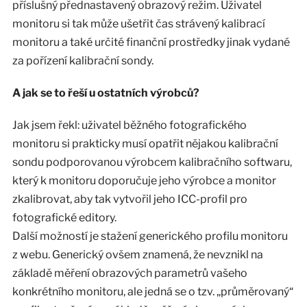
příslušný přednastavený obrazový režim. Uživatel
monitoru si tak může ušetřit čas strávený kalibrací
monitoru a také určité finanční prostředky jinak vydané
za pořízení kalibrační sondy.
A jak se to řeší u ostatních výrobců?
Jak jsem řekl: uživatel běžného fotografického
monitoru si prakticky musí opatřit nějakou kalibrační
sondu podporovanou výrobcem kalibračního softwaru,
který k monitoru doporučuje jeho výrobce a monitor
zkalibrovat, aby tak vytvořil jeho ICC-profil pro
fotografické editory.
Další možností je stažení generického profilu monitoru
z webu. Generický ovšem znamená, že nevznikl na
základě měření obrazových parametrů vašeho
konkrétního monitoru, ale jedná se o tzv. „průměrovaný“