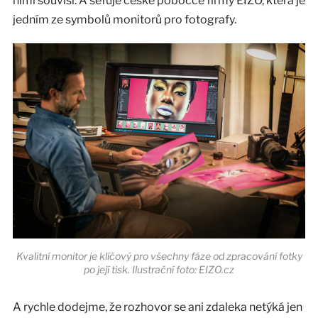
nimi souvisí. A šéfuje české pobočce firmy EIZO, která je
jedním ze symbolů monitorů pro fotografy.
Kvalitní monitor je klíčový pro všechny fáze od zpracování fotky
po její tisk. Ilustrační foto: EIZO.cz
A rychle dodejme, že rozhovor se ani zdaleka netýká jen