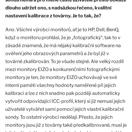
dlouho udržet ono, s nadsázkou řečeno, kvalitní
nastavení kalibrace z továrny. Je to tak, že?
Ano. Všichni výrobci monitorů, ať je to HP, Dell, BenQ,
když o monitoru prohlásí, že je „fotografický“, tak to v
zásadě znamená, že má nějaký kalibrační software na
ověření jeho obrazových parametrů a že byl již v
továrně zkalibrován. To je všude stejné. Ale velký rozdíl
mezi monitory EIZO a konkurenčními fotografickými
monitory je ten, že monitory EIZO uchovávají ve své
interní paměti všechny hodnoty naměřené při jejich
kalibraci a lze z nich snadno pak později automaticky
vytvořit odpovídající ICC-profil, který si již nemusí jejich
uživatelé vytvářet sami pomocí jejich vlastní kalibrační
sondy. To ostatní výrobci nedělají. Přesto, že jejich
monitory jsou již z továrny také předkalibrované, musí je