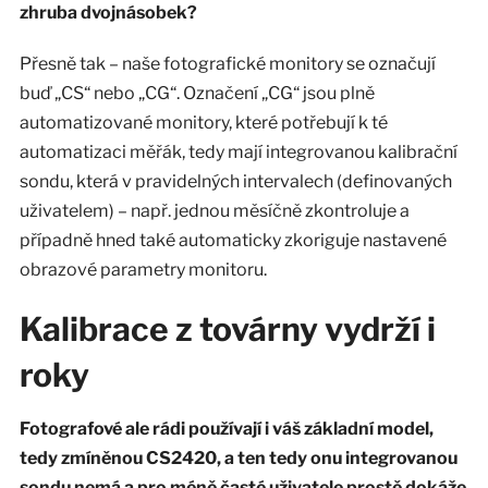
zhruba dvojnásobek?
Přesně tak – naše fotografické monitory se označují
buď „CS“ nebo „CG“. Označení „CG“ jsou plně
automatizované monitory, které potřebují k té
automatizaci měřák, tedy mají integrovanou kalibrační
sondu, která v pravidelných intervalech (definovaných
uživatelem) – např. jednou měsíčně zkontroluje a
případně hned také automaticky zkoriguje nastavené
obrazové parametry monitoru.
Kalibrace z továrny vydrží i
roky
Fotografové ale rádi používají i váš základní model,
tedy zmíněnou CS2420, a ten tedy onu integrovanou
sondu nemá a pro méně časté uživatele prostě dokáže