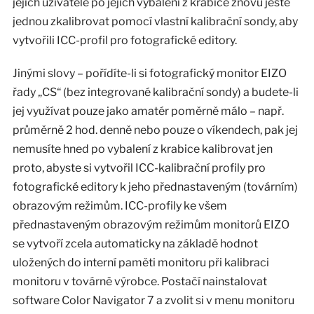
jejich uživatelé po jejich vybalení z krabice znovu ještě
jednou zkalibrovat pomocí vlastní kalibrační sondy, aby
vytvořili ICC-profil pro fotografické editory.
Jinými slovy – pořídíte-li si fotografický monitor EIZO
řady „CS“ (bez integrované kalibrační sondy) a budete-li
jej využívat pouze jako amatér poměrně málo – např.
průměrně 2 hod. denně nebo pouze o víkendech, pak jej
nemusíte hned po vybalení z krabice kalibrovat jen
proto, abyste si vytvořil ICC-kalibrační profily pro
fotografické editory k jeho přednastaveným (továrním)
obrazovým režimům. ICC-profily ke všem
přednastaveným obrazovým režimům monitorů EIZO
se vytvoří zcela automaticky na základě hodnot
uložených do interní paměti monitoru při kalibraci
monitoru v továrně výrobce. Postačí nainstalovat
software Color Navigator 7 a zvolit si v menu monitoru