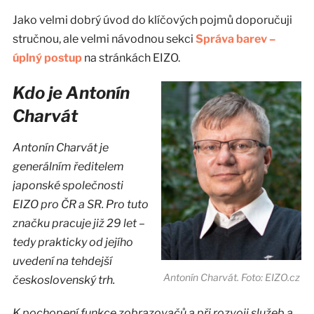
Jako velmi dobrý úvod do klíčových pojmů doporučuji
stručnou, ale velmi návodnou sekci
Správa barev –
úplný postup
na stránkách EIZO.
Kdo je Antonín
Charvát
Antonín Charvát je
generálním ředitelem
japonské společnosti
EIZO pro ČR a SR. Pro tuto
značku pracuje již 29 let –
tedy prakticky od jejího
uvedení na tehdejší
Antonín Charvát. Foto: EIZO.cz
československý trh.
K pochopení funkce zobrazovačů a při rozvoji služeb a