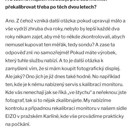
překalibrovat třeba po těch dvou letech?
Ano. Z čehož vzniká další otázka: pokud upravuji málo a
vše vydrží zhruba dva roky, nebylo by lepší každé dva
roky někam zajet, aby mě to někde zkontrolovali, abych
nemusel kupovat ten měřák, tedy sondu? A zase ta
odpověď zní: no samozřejmě! Pokud máte výrobek,
který tuhle službu nabízí. A to je další otázka k
zamyšlení: vím, že si mám koupit fotografický displej.
Ale jaký? Ono jich je již dnes také hodně. No například
ten, kde je k němu nabízený servis s kalibrací monitoru.
Kde vás nenechají jak se říká „ve štychu“ a neřeknou: jste
fotograf, tak si to nějak zkalibrujete. My nabízíme
kontrolu a případnou rekalibraci monitoru v našem sídle
EIZO v pražském Karlíně, kde vše provádíme prakticky
na počkání.