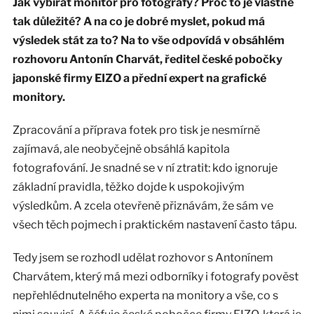
Jak vybírat monitor pro fotografy? Proč to je vlastně
tak důležité? A na co je dobré myslet, pokud má
výsledek stát za to? Na to vše odpovídá v obsáhlém
rozhovoru Antonín Charvát, ředitel české pobočky
japonské firmy EIZO a přední expert na grafické
monitory.
Zpracování a příprava fotek pro tisk je nesmírně
zajímavá, ale neobyčejně obsáhlá kapitola
fotografování. Je snadné se v ní ztratit: kdo ignoruje
základní pravidla, těžko dojde k uspokojivým
výsledkům. A zcela otevřeně přiznávám, že sám ve
všech těch pojmech i praktickém nastavení často tápu.
Tedy jsem se rozhodl udělat rozhovor s Antonínem
Charvátem, který má mezi odborníky i fotografy pověst
nepřehlédnutelného experta na monitory a vše, co s