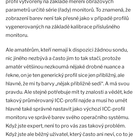
profil vytvořený na základě měření obrazových
parametrů určité série (řady) monitorů. To znamená, že
zobrazení barev není tak přesné jako v případě profilů
vygenerovaných na základě kalibrace příslušného
monitoru.
Ale amatérům, kteří nemají k dispozici žádnou sondu,
nic jiného nezbývá a často jim to tak stačí, protože
amatér většinou nezkoumá nějaké drobné nuance a
řekne, on je ten generický profil sice jen přibližný, ale
hlavně, že mi ty barvy „nějak přibližně sedí“. A má svou
pravdu. Ale stejně potřebuje mít ty znalosti a vědět, kde
takový průměrovaný ICC-profil najde a musí ho umět
hlavně také správně nastavit jako výchozí ICC-profil
monitoru ve správě barev svého operačního systému.
Když jste expert, není to pro vás zas takový problém.
Když jste ale běžný uživatel, který často ani neví, co to je