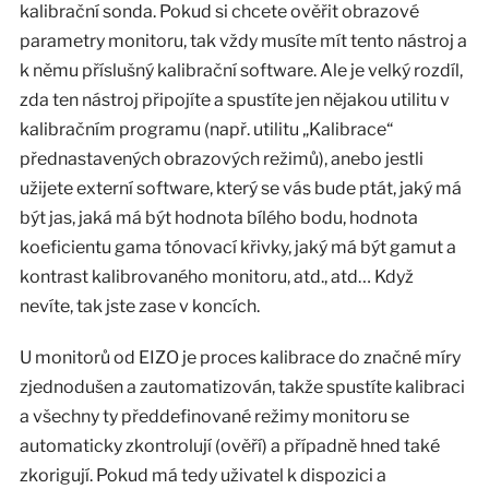
kalibrační sonda. Pokud si chcete ověřit obrazové
parametry monitoru, tak vždy musíte mít tento nástroj a
k němu příslušný kalibrační software. Ale je velký rozdíl,
zda ten nástroj připojíte a spustíte jen nějakou utilitu v
kalibračním programu (např. utilitu „Kalibrace“
přednastavených obrazových režimů), anebo jestli
užijete externí software, který se vás bude ptát, jaký má
být jas, jaká má být hodnota bílého bodu, hodnota
koeficientu gama tónovací křivky, jaký má být gamut a
kontrast kalibrovaného monitoru, atd., atd… Když
nevíte, tak jste zase v koncích.
U monitorů od EIZO je proces kalibrace do značné míry
zjednodušen a zautomatizován, takže spustíte kalibraci
a všechny ty předdefinované režimy monitoru se
automaticky zkontrolují (ověří) a případně hned také
zkorigují. Pokud má tedy uživatel k dispozici a