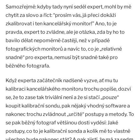
Samozřejmě: kdyby tady nyní seděl expert, mohl by mě
chytit za slovo a říct: “prosím vás, já přeci dokáži
zkalibrovat i ten kancelářský monitor!” Ano, to je
pravda, expert to zvládne, ale je otázka, zda by ho to
bavilo dělat nepoměrně častěji, než v případě
fotografických monitorů a navíc to, co je „relativně
snadné“ pro experta, nemusí být snadné také pro
běžného fotografa.
Když experta začátečník nadšeně vyzve, ať mu tu
kalibraci kancelářského monitoru trochu popíše, dozví
se, že to zase tak triviální není a že si stačí „pouze“
koupit kalibrační sondu, pak nějaký vhodný software a
nakonec trochu zvládnout „určité“ postupy a metody. To
se pak běžný fotograf většinou dosti vyděsí: Jaké
postupy, co to je kalibrační sonda a kolik mě to vlastně
všechno bude nakonec stát? A pak zjistí, že má za sedm