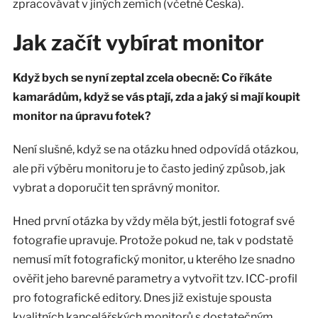
zpracovávat v jiných zemích (včetně Česka).
Jak začít vybírat monitor
Když bych se nyní zeptal zcela obecně: Co říkáte
kamarádům, když se vás ptají, zda a jaký si mají koupit
monitor na úpravu fotek?
Není slušné, když se na otázku hned odpovídá otázkou,
ale při výběru monitoru je to často jediný způsob, jak
vybrat a doporučit ten správný monitor.
Hned první otázka by vždy měla být, jestli fotograf své
fotografie upravuje. Protože pokud ne, tak v podstatě
nemusí mít fotografický monitor, u kterého lze snadno
ověřit jeho barevné parametry a vytvořit tzv. ICC-profil
pro fotografické editory. Dnes již existuje spousta
kvalitních kancelářských monitorů s dostatečným