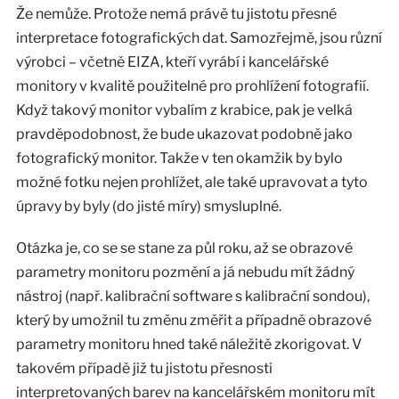
Že nemůže. Protože nemá právě tu jistotu přesné
interpretace fotografických dat. Samozřejmě, jsou různí
výrobci – včetně EIZA, kteří vyrábí i kancelářské
monitory v kvalitě použitelné pro prohlížení fotografií.
Když takový monitor vybalím z krabice, pak je velká
pravděpodobnost, že bude ukazovat podobně jako
fotografický monitor. Takže v ten okamžik by bylo
možné fotku nejen prohlížet, ale také upravovat a tyto
úpravy by byly (do jisté míry) smysluplné.
Otázka je, co se se stane za půl roku, až se obrazové
parametry monitoru pozmění a já nebudu mít žádný
nástroj (např. kalibrační software s kalibrační sondou),
který by umožnil tu změnu změřit a případně obrazové
parametry monitoru hned také náležitě zkorigovat. V
takovém případě již tu jistotu přesnosti
interpretovaných barev na kancelářském monitoru mít