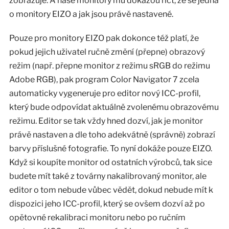
zobrazuje. A naše monitory mu dokážou říct, že se jedná
o monitory EIZO a jak jsou právě nastavené.
Pouze pro monitory EIZO pak dokonce též platí, že
pokud jejich uživatel ručně změní (přepne) obrazový
režim (např. přepne monitor z režimu sRGB do režimu
Adobe RGB), pak program Color Navigator 7 zcela
automaticky vygeneruje pro editor nový ICC-profil,
který bude odpovídat aktuálně zvolenému obrazovému
režimu. Editor se tak vždy hned dozví, jak je monitor
právě nastaven a dle toho adekvátně (správně) zobrazí
barvy příslušné fotografie. To nyní dokáže pouze EIZO.
Když si koupíte monitor od ostatních výrobců, tak sice
budete mít také z továrny nakalibrovaný monitor, ale
editor o tom nebude vůbec vědět, dokud nebude mít k
dispozici jeho ICC-profil, který se ovšem dozví až po
opětovné rekalibraci monitoru nebo po ručním