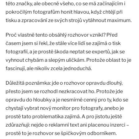
této značky, ale obecně všeho, co se má začínajícím i
pokročilým fotografům honit hlavou, když chtějí při
tisku a zpracování ze svých strojů vytáhnout maximum.
Proč vlastně tento obsáhlý rozhovor vznikl? Před
časem jsem si řekl, že stále více lidí se zajímá o tisk
fotografií, a je prostě škoda neptat se expertů, jak se
vyhnout chybám a slepým uličkám. Protože oblast to je
fascinují, ale nikoliv zcela jednoduchá.
Důležitá poznámka: jde o rozhovor opravdu dlouhý,
přesto jsem se rozhodl nezkracovat ho. Protože jde
opravdu do hloubky a je nesmírně cenný pro ty, kdo se
chystají vybrat nový monitor pro fotografy, anebo je
prostě tato problematika zajímá. A pro jistotu ještě
zdůrazňuji: nejde o reklamní text ani placenou inzerci –
prostě to je rozhovor se špičkovým odborníkem.