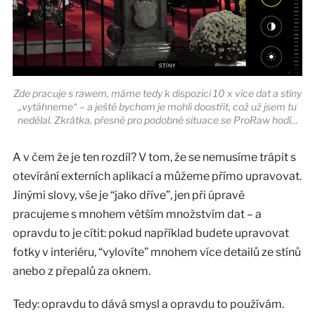
Zde pracuje s rawem, máme tedy k dispozici 10 x více dat a stíny
„vytáhneme“ – a ještě bychom je mohli doostřit, což už jsem tu
nedělal. Zkrátka, přesně pro podobné situace se ProRaw hodí…
A v čem že je ten rozdíl? V tom, že se nemusíme trápit s
otevírání externích aplikací a můžeme přímo upravovat.
Jinými slovy, vše je “jako dříve”, jen při úpravě
pracujeme s mnohem větším množstvím dat – a
opravdu to je cítit: pokud například budete upravovat
fotky v interiéru, “vylovíte” mnohem více detailů ze stínů
anebo z přepalů za oknem.
Tedy: opravdu to dává smysl a opravdu to používám.