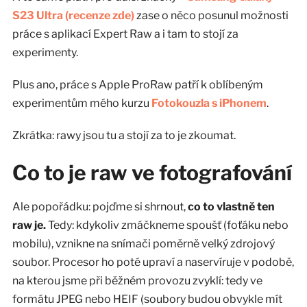
S23 Ultra (recenze zde)
zase o něco posunul možnosti
práce s aplikací Expert Raw a i tam to stojí za
experimenty.
Plus ano, práce s Apple ProRaw patří k oblíbeným
experimentům mého kurzu
Fotokouzla s iPhonem
.
Zkrátka: rawy jsou tu a stojí za to je zkoumat.
Co to je raw ve fotografování
Ale popořádku: pojďme si shrnout,
co to vlastně ten
raw je.
Tedy: kdykoliv zmáčkneme spoušť (foťáku nebo
mobilu), vznikne na snímači poměrně velký zdrojový
soubor. Procesor ho poté upraví a naservíruje v podobě,
na kterou jsme při běžném provozu zvyklí: tedy ve
formátu JPEG nebo HEIF (soubory budou obvykle mít