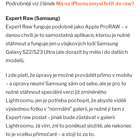
Podrobněji viz článek
Má na iPhonu smysl fotit do raw?
Expert Raw (Samsung)
Expert Raw funguje podobně jako Apple ProRAW – v
danou chvíli je to samostatná aplikace, kterou je nutné
stáhnout a funguje jen u vlajkových lodí Samsung
Galaxy S22/S23 Ultra (ale dorazit by měla i do dalších
modelů.
I zde platí, že úpravy je možné provádět přímo v mobilu
– a úpravy neumí Samsung sám od sebe, ale je pro to
nutné stáhnout speciální verzi již zmíněného
Lightroomu. jen je potřeba pochopit, že abyste viděli
výslednou fotku v “normální” galerii, je nutné ji tam z
Expert raw poslat – jinak bude zůstávat v galerii
Lightroomu. Já vím, zní to poněkud složitě, ale nakonec
to je vcelku přímočaré – a stojí to za to.