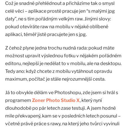
Což je snadné přehlédnout a přicházíme tak o smysl
celé věci – aplikace prostě pracuje jen “s malými jpg
daty”, ne s tím pořádným velkým raw. Jinými slovy:
pokud otevíráte raw na mobilu v nějaké oblíbené
aplikaci, téměř jistě pracujete jen s jpg.
Z čehož plyne jedna trochu nudná rada: pokud máte
možnost upravit výslednou fotku v nějakém pořádném
editoru, nejlepší je nedělat to v mobilu, ale na desktopu.
Tedy ano: když chcete z mobilu vytáhnout opravdu
maximum, počítač je stále nejrozumnější cesta.
Já to obvykle dělám ve Photoshopu, zde jsem si hrál s
programem
Zoner Photo Studio X
, který nyní
dlouhodobě po pár letech zase testuji. A jsem hodně
mile překvapený, kam se v posledních letech posunul –
včetně právě práce s rawy, na který jeho tvůrci vyvinuli