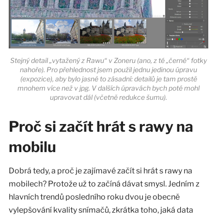
Stejný detail „vytažený z Rawu“ v Zoneru (ano, z té „černé“ fotky
nahoře). Pro přehlednost jsem použil jednu jedinou úpravu
(expozice), aby bylo jasné to zásadní: detailů je tam prostě
mnohem více než v jpg. V dalších úpravách bych poté mohl
upravovat dál (včetně redukce šumu).
Proč si začít hrát s rawy na
mobilu
Dobrá tedy, a proč je zajímavé začít si hrát s rawy na
mobilech? Protože už to začíná dávat smysl. Jedním z
hlavních trendů posledního roku dvou je obecně
vylepšování kvality snímačů, zkrátka toho, jaká data