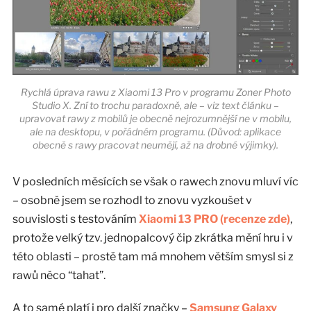
Rychlá úprava rawu z Xiaomi 13 Pro v programu Zoner Photo
Studio X. Zní to trochu paradoxně, ale – viz text článku –
upravovat rawy z mobilů je obecně nejrozumnější ne v mobilu,
ale na desktopu, v pořádném programu. (Důvod: aplikace
obecně s rawy pracovat neumějí, až na drobné výjimky).
V posledních měsících se však o rawech znovu mluví víc
– osobně jsem se rozhodl to znovu vyzkoušet v
souvislosti s testováním
Xiaomi 13 PRO (recenze zde)
,
protože velký tzv. jednopalcový čip zkrátka mění hru i v
této oblasti – prostě tam má mnohem větším smysl si z
rawů něco “tahat”.
A to samé platí i pro další značky –
Samsung Galaxy