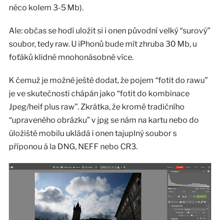
něco kolem 3-5 Mb).
Ale: občas se hodí uložit si i onen původní velký “surový”
soubor, tedy raw. U iPhonů bude mít zhruba 30 Mb, u
foťáků klidně mnohonásobně více.
K čemuž je možné ještě dodat, že pojem “fotit do rawu”
je ve skutečnosti chápán jako “fotit do kombinace
Jpeg/heif plus raw”. Zkrátka, že kromě tradičního
“upraveného obrázku” v jpg se nám na kartu nebo do
úložiště mobilu ukládá i onen tajuplný soubor s
příponou á la DNG, NEFF nebo CR3.