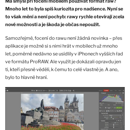
Má smysl při focení mobilem používat formát raw?
Mnoho let to byla spíš kuriozita pro nadšence. Nyní se
to však mění a není pochyb: rawy rychle otevírají zcela
nové možnosti a je škoda je občas nepoužít.
Samozřejmě, focení do rawu není žádná novinka – přes
aplikace je možné si s nimi hrát v mobilech už mnoho
let, poměrně nedávno se usídlily v iPhonech vyšších řad
ve formátu ProRAW. Ale využít je dokázali opravdu jen
ti, kteří přesně věděli, k čemu to celé vlastně je. A ano,
bylo to hlavně hraní.