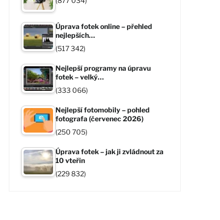
(877 034)
Úprava fotek online – přehled
nejlepších…
(517 342)
Nejlepší programy na úpravu
fotek – velký…
(333 066)
Nejlepší fotomobily – pohled
fotografa (červenec 2026)
(250 705)
Úprava fotek – jak ji zvládnout za
10 vteřin
(229 832)