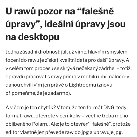
U rawů pozor na “falešné
úpravy”, ideální úpravy jsou
na desktopu
Jedna zásadní drobnost: jak už víme, hlavním smyslem
focení do rawu je získat kvalitní data pro další úpravy. A
v celém tom procesu se skrývá nečekaný zádrhel – totiž:
opravdu pracovat s rawy přímo v mobilu umí máloco: v
danou chvíli vím jen právě o Lightroomu (znovu
připomeňme, že je zadarmo).
A v čem je ten chyták? V tom, že ten formát DNG, tedy
formát rawu, otevřete v čemkoliv – včetně třeba mého
oblíbeného Polarru. Ale: je to otevření “falešné”, protože
editor vlastně jen převede raw do jpg a upravuje jpg.