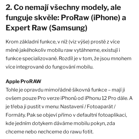
2. Co nemají všechny modely, ale
funguje skvěle: ProRaw (iPhone) a
Expert Raw (Samsung)
Krom základní funkce, v níž (viz výše) prostě z více
méně jakéhokoliv mobilu raw vytáhneme, existují i
funkce specializované. Rozdíl je v tom, že jsou mnohem
více integrované do fungování mobilu.
Apple ProRAW
Tohle je opravdu mimořádně šikovná funkce – mají ji
ovšem pouze Pro verze iPhonů od iPhonu 12 Pro dále. A
je třeba ji pustit v menu: Nastavení / Fotoaparát /
Formáty. Pak se objeví přímo v defaultní fotoaplikaci,
kde jedním dotykem dáváme mobilu pokyn, zda
chceme nebo nechceme do rawu fotit.