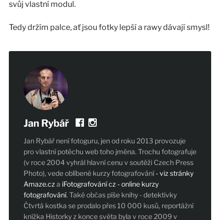
svůj vlastní modul.
Tedy držím palce, ať jsou fotky lepší a rawy dávají smysl!
Jan Rybář
Jan Rybář není fotoguru, jen od roku 2013 provozuje
pro vlastní potěchu web toho jména. Trochu fotografuje
(v roce 2004 vyhrál hlavní cenu v soutěži Czech Press
Photo), vede oblíbené kurzy fotografování
- viz stránky
Amaze.cz
a
iFotografování cz - online kurzy
fotografování
. Také občas píše knihy - detektivky
Čtvrtá kostka se prodalo přes 10 000 kusů, reportážní
knížka Historky z konce světa byla v roce 2009 v