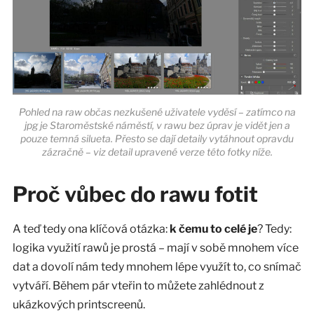
Pohled na raw občas nezkušené uživatele vyděsí – zatímco na
jpg je Staroměstské náměstí, v rawu bez úprav je vidět jen a
pouze temná silueta. Přesto se dají detaily vytáhnout opravdu
zázračně – viz detail upravené verze této fotky níže.
Proč vůbec do rawu fotit
A teď tedy ona klíčová otázka:
k čemu to celé je
? Tedy:
logika využití rawů je prostá – mají v sobě mnohem více
dat a dovolí nám tedy mnohem lépe využít to, co snímač
vytváří. Během pár vteřin to můžete zahlédnout z
ukázkových printscreenů.