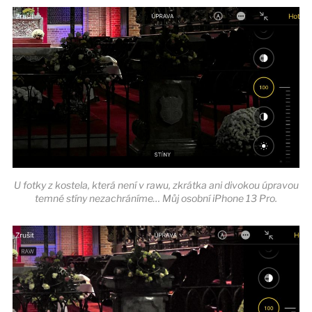
U fotky z kostela, která není v rawu, zkrátka ani divokou úpravou
temné stíny nezachráníme… Můj osobní iPhone 13 Pro.