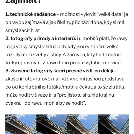
1. technické nadšence
– možnost vylovit “velká data” je
opravdu zajímavá a jak říkám, přichází doba, kdy si má
smysl začít hrát
2. fotografy přírody a interiérů:
i u mobilů platí, že rawy
mají velký smysl v situacích, kdy jsou v záběru velké
rozdíly mezi světly a stíny. A zároveň, kdy bude nutné
fotky upravovat. Z rawu toho prostě vytáhneme více
3. zkušené fotografy, kteří přesně vědí, co dělají
–
zkušení fotografové mají vždy velmi jasnou představu,
co od konkrétního foťáku/mobilu čekat, a to se zkrátka
může hodit v úvaze á la “pro jistotu si tuhle krajinu
cvaknu i do rawu, mohla by se hodit”.