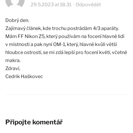
29.5.2023 at 18.31
·
Odpovědět
Dobrý den.
Zajímavý článek, kde trochu postrádám 4/3 aparáty.
Mám FF Nikon Z5, který používám na focení hlavně lidí
v místnosti a pak nyní OM-1, který, hlavně kvůli větší
hloubce ostrosti, se mi zdá lepší pro focení květi, včetně
makra.
Zdraví,
Cedrik Haškovec
Připojte komentář