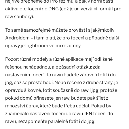
nejříve přepneme do Pro režimu, a pak v horní části
aktivujete focení do DNG (což je univerzální formát pro
raw soubory).
To samé samozřejmě můžete provést i s jakýmkoliv
Androidem – i tam platí, že pro focení a případné další
úpravy je Lightroom velmi rozumný.
Pozor: různé modely a různé aplikace mají odlišeně
řešenou nenápadnou, ale zásadní otázku: zda
nastavením focení do rawu budete zároveň fotit i do
jpg, což se prostě hodí. Nebo řečeno z druhé strany: je
opravdu šikovné, fotit současně do raw i jpg, protože
pokud domů přinesete jen raw, budete pak šílet z
množství úprav, které bude třeba udělat. Pokud by
znamenalo nastavení focení do rawu JEN focení do
rawu, nezapomeňte paralelně fotit i do jpg.