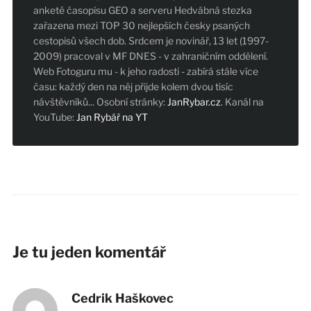
anketě časopisu GEO a serveru Hedvábná stezka
zařazena mezi TOP 30 nejlepších česky psaných
cestopisů všech dob. Srdcem je novinář, 13 let (1997-
2009) pracoval v MF DNES - v zahraničním oddělení.
Web Fotoguru mu - k jeho radosti - zabírá stále více
času: každý den na něj přijde kolem dvou tisíc
návštěvníků... Osobní stránky:
JanRybar.cz
. Kanál na
YouTube:
Jan Rybář na YT
Je tu jeden komentář
Cedrik Haškovec