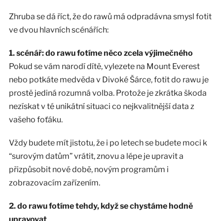
Zhruba se dá říct, že do rawů má odpradávna smysl fotit
ve dvou hlavních scénářích:
1. scénář: do rawu fotíme něco zcela výjimečného
Pokud se vám narodí dítě, vylezete na Mount Everest
nebo potkáte medvěda v Divoké Šárce, fotit do rawu je
prostě jediná rozumná volba. Protože je zkrátka škoda
nezískat v té unikátní situaci co nejkvalitnější data z
vašeho foťáku.
Vždy budete mít jistotu, že i po letech se budete moci k
“surovým datům” vrátit, znovu a lépe je upravit a
přizpůsobit nové době, novým programům i
zobrazovacím zařízením.
2. do rawu fotíme tehdy, když se chystáme hodně
upravovat