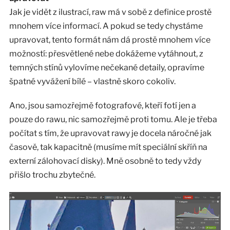
Jak je vidět z ilustrací, raw má v sobě z definice prostě
mnohem více informací. A pokud se tedy chystáme
upravovat, tento formát nám dá prostě mnohem více
možností: přesvětlené nebe dokážeme vytáhnout, z
temných stínů vylovíme nečekané detaily, opravíme
špatné vyvážení bílé – vlastně skoro cokoliv.
Ano, jsou samozřejmě fotografové, kteří fotí jen a
pouze do rawu, nic samozřejmě proti tomu. Ale je třeba
počítat s tím, že upravovat rawy je docela náročné jak
časově, tak kapacitně (musíme mít speciální skříň na
externí zálohovací disky). Mně osobně to tedy vždy
přišlo trochu zbytečné.