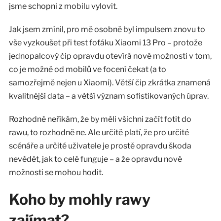
jsme schopni z mobilu vylovit.
Jak jsem zmínil, pro mě osobně byl impulsem znovu to
vše vyzkoušet při test foťáku Xiaomi 13 Pro – protože
jednopalcový čip opravdu otevírá nové možnosti v tom,
co je možné od mobilů ve focení čekat (a to
samozřejmě nejen u Xiaomi). Větší čip zkrátka znamená
kvalitnější data – a větší význam sofistikovaných úprav.
Rozhodně neříkám, že by měli všichni začít fotit do
rawu, to rozhodně ne. Ale určitě platí, že pro určité
scénáře a určité uživatele je prostě opravdu škoda
nevědět, jak to celé funguje – a že opravdu nové
možnosti se mohou hodit.
Koho by mohly rawy
zajímat?