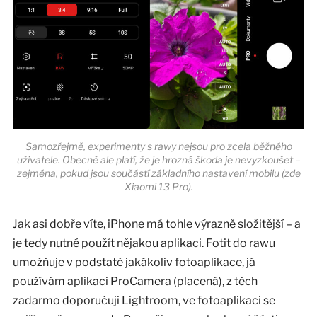
Samozřejmě, experimenty s rawy nejsou pro zcela běžného
uživatele. Obecně ale platí, že je hrozná škoda je nevyzkoušet –
zejména, pokud jsou součástí základního nastavení mobilu (zde
Xiaomi 13 Pro).
Jak asi dobře víte, iPhone má tohle výrazně složitější – a
je tedy nutné použít nějakou aplikaci. Fotit do rawu
umožňuje v podstatě jakákoliv fotoaplikace, já
používám aplikaci ProCamera (placená), z těch
zadarmo doporučuji Lightroom, ve fotoaplikaci se