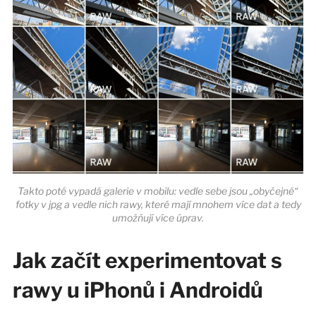
Takto poté vypadá galerie v mobilu: vedle sebe jsou „obyčejné“
fotky v jpg a vedle nich rawy, které mají mnohem více dat a tedy
umožňují více úprav.
Jak začít experimentovat s
rawy u iPhonů i Androidů