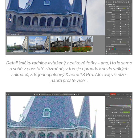
Detail špičky radnice vytažený z celkové fotky – ano, i to je samo
o sobě v podstatě zázračné, v tom je opravdu kouzlo velkých
snímačů, zde jednopalcový Xiaomi 13 Pro. Ale raw, viz níže,
nabízí prostě více…