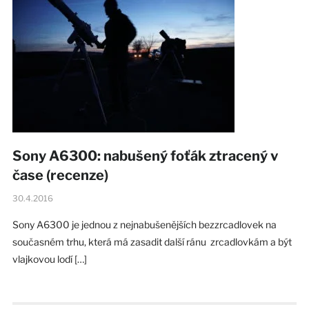
Sony A6300: nabušený foťák ztracený v
čase (recenze)
30.4.2016
Sony A6300 je jednou z nejnabušenějších bezzrcadlovek na
současném trhu, která má zasadit další ránu zrcadlovkám a být
vlajkovou lodí […]