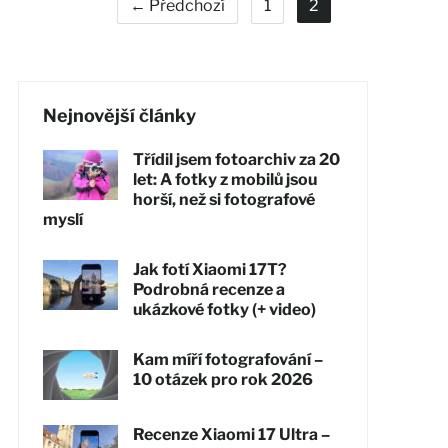
← Předchozí
1
2
Nejnovější články
Třídil jsem fotoarchiv za 20
let: A fotky z mobilů jsou
horší, než si fotografové
myslí
Jak fotí Xiaomi 17T?
Podrobná recenze a
ukázkové fotky (+ video)
Kam míří fotografování –
10 otázek pro rok 2026
Recenze Xiaomi 17 Ultra –