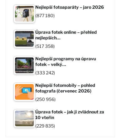
Nejlepší fotoaparáty – jaro 2026
(877 180)
Úprava fotek online – přehled
nejlepších…
(517 358)
Nejlepší programy na úpravu
fotek – velký…
(333 242)
Nejlepší fotomobily – pohled
fotografa (červenec 2026)
(250 956)
Úprava fotek – jak ji zvládnout za
10 vteřin
(229 835)