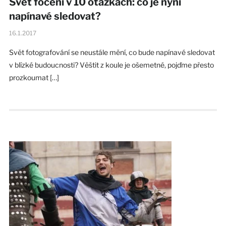
Svět focení v 10 otázkách: co je nyní
napínavé sledovat?
16.1.2017
Svět fotografování se neustále mění, co bude napínavé sledovat
v blízké budoucnosti? Věštit z koule je ošemetné, pojďme přesto
prozkoumat […]