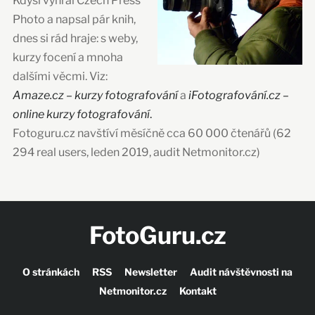
Kdysi vyhrál Czech Press
Photo a napsal pár knih,
dnes si rád hraje: s weby,
kurzy focení a mnoha
dalšími věcmi. Viz:
Amaze.cz – kurzy fotografování
a
iFotografování.cz –
online kurzy fotografování
.
Fotoguru.cz navštíví měsíčně cca 60 000 čtenářů (62
294 real users, leden 2019, audit Netmonitor.cz)
FotoGuru.cz
O stránkách
RSS
Newsletter
Audit návštěvnosti na
Netmonitor.cz
Kontakt