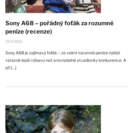
Sony A68 – pořádný foťák za rozumné
peníze (recenze)
19.9.2016
Sony A68 je zajímavý foťák – za velmi rozumné peníze nabízí
výrazně lepší výbavu než srovnatelné zrcadlovky konkurence. A
při […]