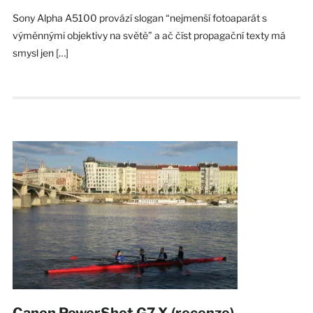
Sony Alpha A5100 provází slogan “nejmenší fotoaparát s
výměnnými objektivy na světě” a ač číst propagační texty má
smysl jen […]
Canon PowerShot G7 X (recenze) –