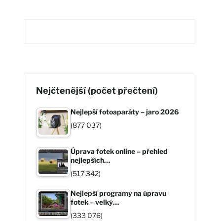
Nejčtenější (počet přečtení)
Nejlepší fotoaparáty – jaro 2026
(877 037)
Úprava fotek online – přehled
nejlepších…
(517 342)
Nejlepší programy na úpravu
fotek – velký…
(333 076)