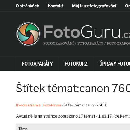
O stránkách
Kontakt
Můj kurz fotografování
On
FOTOAPARÁTY
FOTOKURZ
ÚPRAVY FOTO
Štítek témat:canon 76
Úvodní stránka
›
Fotofórum
›
Štítek témat:canon 760D
Aktuálně je na stránce zobrazeno 17 témat - 1. až 17. (celkem 
Téma