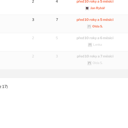
2
4
před 10 roky a 5 měsíci
Jan Rybář
3
7
před 10 roky a 5 měsíci
Olda S.
2
5
před 10 roky a 6 měsíci
Lenka
2
3
před 10 roky a 7 měsíci
Olda S.
z 17)