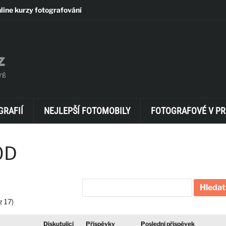
line kurzy fotografování
GRAFIÍ
NEJLEPŠÍ FOTOMOBILY
FOTOGRAFOVÉ V PR
0D
z 17)
Diskutující
Příspěvky
Poslední příspěvek