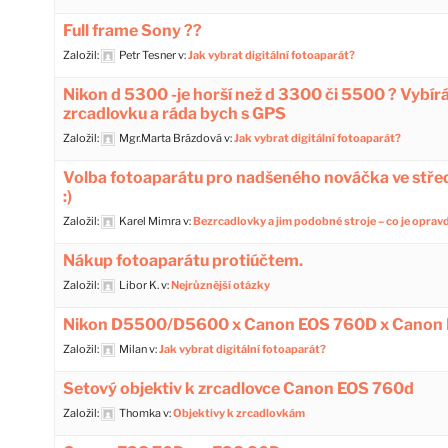
Full frame Sony ??
Založil:
Petr Tesner
v:
Jak vybrat digitální fotoaparát?
Nikon d 5300 -je horší než d 3300 či 5500 ? Vybí
zrcadlovku a ráda bych s GPS
Založil:
Mgr.Marta Brázdová
v:
Jak vybrat digitální fotoaparát?
Volba fotoaparátu pro nadšeného nováčka ve stře
:)
Založil:
Karel Mimra
v:
Bezrcadlovky a jim podobné stroje – co je oprav
Nákup fotoaparátu protiúčtem.
Založil:
Libor K.
v:
Nejrůznější otázky
Nikon D5500/D5600 x Canon EOS 760D x Canon
Založil:
Milan
v:
Jak vybrat digitální fotoaparát?
Setový objektiv k zrcadlovce Canon EOS 760d
Založil:
Thomka
v:
Objektivy k zrcadlovkám