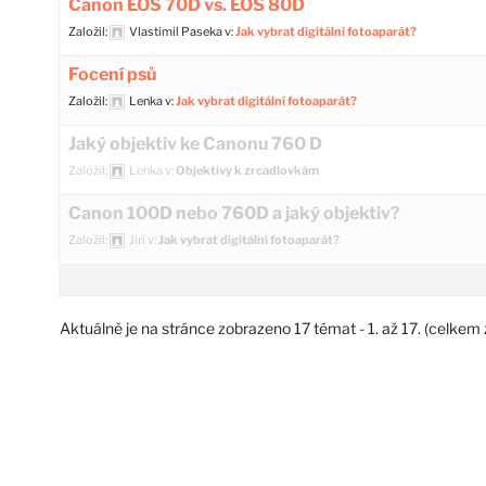
Canon EOS 70D vs. EOS 80D
Založil:
Vlastimil Paseka
v:
Jak vybrat digitální fotoaparát?
Focení psů
Založil:
Lenka
v:
Jak vybrat digitální fotoaparát?
Jaký objektiv ke Canonu 760 D
Založil:
Lenka
v:
Objektivy k zrcadlovkám
Canon 100D nebo 760D a jaký objektiv?
Založil:
Jiri
v:
Jak vybrat digitální fotoaparát?
Aktuálně je na stránce zobrazeno 17 témat - 1. až 17. (celkem 