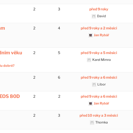
2
3
před 9 roky
David
rám
2
4
před 9 roky a 2 měsíci
Jan Rybář
dním věku
2
5
před 9 roky a 5 měsíci
Karel Mimra
du dobré?
2
6
před 9 roky a 6 měsíci
Libor
 EOS 80D
2
2
před 9 roky a 6 měsíci
Jan Rybář
2
3
před 10 roky a 3 měsíci
Thomka