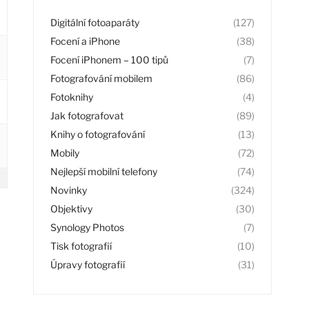
Digitální fotoaparáty
(127)
Focení a iPhone
(38)
Focení iPhonem – 100 tipů
(7)
Fotografování mobilem
(86)
Fotoknihy
(4)
Jak fotografovat
(89)
Knihy o fotografování
(13)
Mobily
(72)
Nejlepší mobilní telefony
(74)
Novinky
(324)
Objektivy
(30)
Synology Photos
(7)
Tisk fotografií
(10)
Úpravy fotografií
(31)