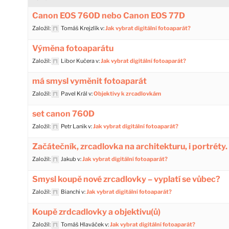
Canon EOS 760D nebo Canon EOS 77D
Založil:
Tomáš Krejzlík
v:
Jak vybrat digitální fotoaparát?
Výměna fotoaparátu
Založil:
Libor Kučera
v:
Jak vybrat digitální fotoaparát?
má smysl vyměnit fotoaparát
Založil:
Pavel Král
v:
Objektivy k zrcadlovkám
set canon 760D
Založil:
Petr Lanik
v:
Jak vybrat digitální fotoaparát?
Začátečník, zrcadlovka na architekturu, i portréty.
Založil:
Jakub
v:
Jak vybrat digitální fotoaparát?
Smysl koupě nové zrcadlovky – vyplatí se vůbec?
Založil:
Bianchi
v:
Jak vybrat digitální fotoaparát?
Koupě zrdcadlovky a objektivu(ů)
Založil:
Tomáš Hlaváček
v:
Jak vybrat digitální fotoaparát?