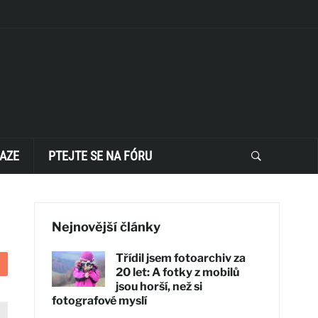
AZE
PTEJTE SE NA FÓRU
Nejnovější články
Třídil jsem fotoarchiv za
20 let: A fotky z mobilů
jsou horší, než si
fotografové myslí