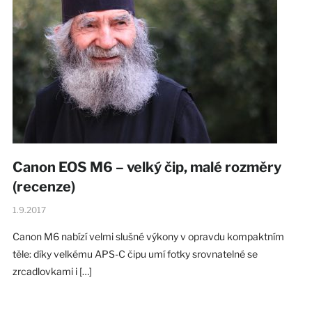
Canon EOS M6 – velký čip, malé rozměry
(recenze)
1.9.2017
Canon M6 nabízí velmi slušné výkony v opravdu kompaktním
těle: díky velkému APS-C čipu umí fotky srovnatelné se
zrcadlovkami i […]