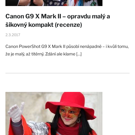
Canon G9 X Mark II – opravdu malý a
šikovný kompakt (recenze)
2.3.2017
Canon PowerShot G9 X Mark II působí nenápadně – i kvůli tomu,
že je malý, až titěrný. Zdání ale klame […]