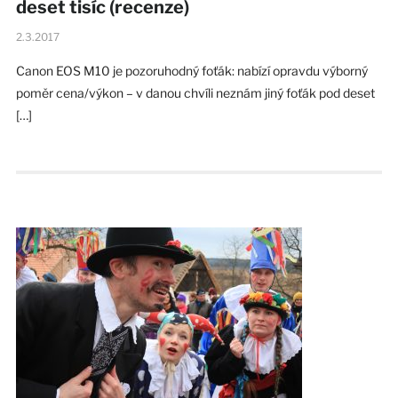
deset tisíc (recenze)
2.3.2017
Canon EOS M10 je pozoruhodný foťák: nabízí opravdu výborný
poměr cena/výkon – v danou chvíli neznám jiný foťák pod deset
[…]