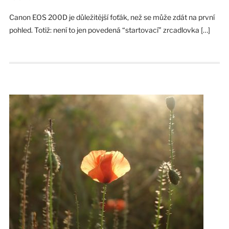
Canon EOS 200D je důležitější foťák, než se může zdát na první
pohled. Totiž: není to jen povedená “startovací” zrcadlovka […]