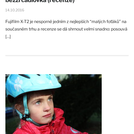
14.10.2016
Fujifilm X-T2 je nesporně jedním z nejlepších “malých foťáků” na
současném trhu a recenze se dá shrnout velmi snadno: posouvá
[…]