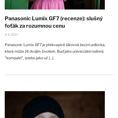
Panasonic Lumix GF7 (recenze): slušný
foťák za rozumnou cenu
9.4.2017
Panasonic Lumix GF7 je překvapivě šikovná bezzrcadlovka,
která může žít dvojím životem. Buď jako univerzální rodinný
“kompakt”, anebo jako už […]