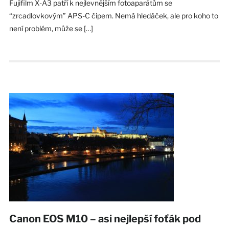
Fujifilm X-A3 patří k nejlevnějším fotoaparátům se
“zrcadlovkovým” APS-C čipem. Nemá hledáček, ale pro koho to
není problém, může se […]
Canon EOS M10 – asi nejlepší foťák pod