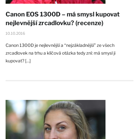
Canon EOS 1300D – má smysl kupovat
nejlevnější zrcadlovku? (recenze)
10.10.2016
Canon 1300D je nejlevnější a “nejzákladnější” ze všech
zrcadlovek na trhu a klíčová otázka tedy zní: má smysl ji
kupovat? […]