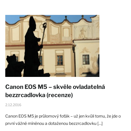
Canon EOS M5 – skvěle ovladatelná
bezzrcadlovka (recenze)
2.12.2016
Canon EOS M5 je průlomový foťák – už jen kvůli tomu, že jde o
první vážně míněnou a dotaženou bezzrcadlovku […]