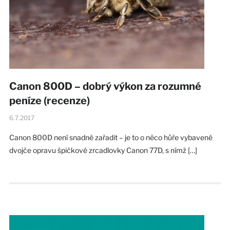
Canon 800D – dobrý výkon za rozumné
peníze (recenze)
6.7.2017
Canon 800D není snadné zařadit – je to o něco hůře vybavené
dvojče opravu špičkové zrcadlovky Canon 77D, s nímž […]