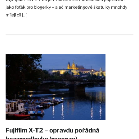
jako foťák pro blogerky – a ač marketingové škatulky mnohdy
míjejí cíl […]
Fujifilm X-T2 – opravdu pořádná
bezzrcadlovka (recenze)