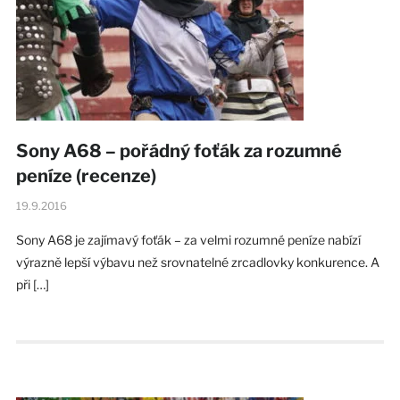
Sony A68 – pořádný foťák za rozumné
peníze (recenze)
19.9.2016
Sony A68 je zajímavý foťák – za velmi rozumné peníze nabízí
výrazně lepší výbavu než srovnatelné zrcadlovky konkurence. A
při […]