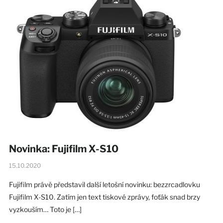
Novinka: Fujifilm X-S10
15.10.2020
Fujifilm právě představil další letošní novinku: bezzrcadlovku
Fujifilm X-S10. Zatím jen text tiskové zprávy, foťák snad brzy
vyzkouším… Toto je […]