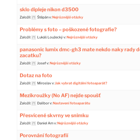
sklo dipleje nikon d3500
Založil:
Štěpán
v:
Nejrůznější otázky
Problémy s foto – poškozené fotografie?
Založil:
Lukáš Loužecký
v:
Nejrůznější otázky
panasonic lumix dmc-gh3 mate nekdo naky rady d
zacatku?
Založil:
Josef
v:
Nejrůznější otázky
Dotaz na foto
Založil:
Miroslav
v:
Jak vybrat digitální fotoaparát?
Mezikroužky (No AF) nejde spoušť
Založil:
Dalibor
v:
Nastavení fotoaparátu
Přesvícené skvrny ve snímku
Založil:
Daniel Am
v:
Nejrůznější otázky
Porovnání fotografií