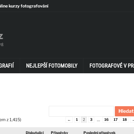
line kurzy fotografování
GRAFIÍ
NEJLEPŠÍ FOTOMOBILY
FOTOGRAFOVÉ V PR
em z 1,415)
…
←
1
2
3
16
17
18
Diskutující
Příspěvky
Poslední příspěvek