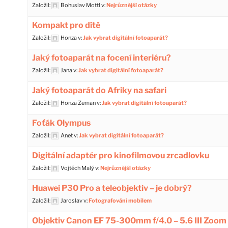
Založil:
Bohuslav Mottl
v:
Nejrůznější otázky
Kompakt pro dítě
Založil:
Honza
v:
Jak vybrat digitální fotoaparát?
Jaký fotoaparát na focení interiéru?
Založil:
Jana
v:
Jak vybrat digitální fotoaparát?
Jaký fotoaparát do Afriky na safari
Založil:
Honza Zeman
v:
Jak vybrat digitální fotoaparát?
Foťák Olympus
Založil:
Anet
v:
Jak vybrat digitální fotoaparát?
Digitální adaptér pro kinofilmovou zrcadlovku
Založil:
Vojtěch Malý
v:
Nejrůznější otázky
Huawei P30 Pro a teleobjektiv – je dobrý?
Založil:
Jaroslav
v:
Fotografování mobilem
Objektiv Canon EF 75-300mm f/4.0 – 5.6 III Zoom