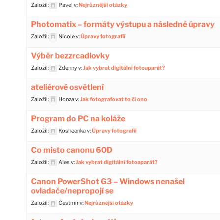
Založil:
Pavel
v:
Nejrůznější otázky
Photomatix – formáty výstupu a následné úpravy
Založil:
Nicole
v:
Úpravy fotografií
Výběr bezzrcadlovky
Založil:
Zdenny
v:
Jak vybrat digitální fotoaparát?
ateliérové osvětlení
Založil:
Honza
v:
Jak fotografovat to či ono
Program do PC na koláže
Založil:
Kosheenka
v:
Úpravy fotografií
Co misto canonu 60D
Založil:
Ales
v:
Jak vybrat digitální fotoaparát?
Canon PowerShot G3 – Windows nenašel
ovladače/nepropojí se
Založil:
Čestmír
v:
Nejrůznější otázky