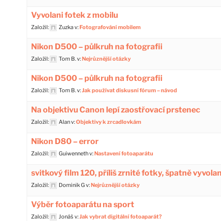
Vyvolani fotek z mobilu
Založil:
Zuzka
v:
Fotografování mobilem
Nikon D500 – půlkruh na fotografii
Založil:
Tom B.
v:
Nejrůznější otázky
Nikon D500 – půlkruh na fotografii
Založil:
Tom B.
v:
Jak používat diskusní fórum – návod
Na objektivu Canon lepí zaostřovací prstenec
Založil:
Alan
v:
Objektivy k zrcadlovkám
Nikon D80 – error
Založil:
Guiwenneth
v:
Nastavení fotoaparátu
svitkový film 120, příliš zrnité fotky, špatně vyvola
Založil:
Dominik G
v:
Nejrůznější otázky
Výběr fotoaparátu na sport
Založil:
Jonáš
v:
Jak vybrat digitální fotoaparát?