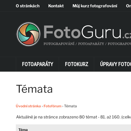
O stránkách
Kontakt
Můj kurz fotografování
On
FOTOAPARÁTY
FOTOKURZ
ÚPRAVY FOTO
Témata
Úvodní stránka
›
Fotofórum
›
Témata
Aktuálně je na stránce zobrazeno 80 témat - 81. až 160. (celk
Téma