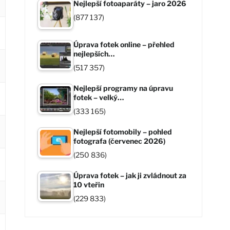
Nejlepší fotoaparáty – jaro 2026
(877 137)
Úprava fotek online – přehled
nejlepších…
(517 357)
Nejlepší programy na úpravu
fotek – velký…
(333 165)
Nejlepší fotomobily – pohled
fotografa (červenec 2026)
(250 836)
Úprava fotek – jak ji zvládnout za
10 vteřin
(229 833)