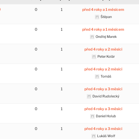
0
0
1
před 4 roky a 1 měsícem
Štěpan
0
1
před 4 roky a 1 měsícem
Ondřej Marek
0
1
před 4 roky a 2 měsíci
Peter Kolár
0
1
před 4 roky a 2 měsíci
Tomáš
0
1
před 4 roky a 3 měsíci
David Rudolecký
0
1
před 4 roky a 3 měsíci
Daniel Holub
0
1
před 4 roky a 3 měsíci
Lukáš Wolf