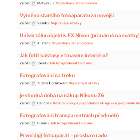
Založil:
Matyáš L
v:
Objektivy k zrcadlovkám
Výměna staršího fotoaparátu za novější
Založil:
Vašek
v:
Nejrůznější otázky
Univerzální objektiv FX Nikon (primárně na svatby)
Založil:
Alister
v:
Objektivy k zrcadlovkám
Jak fotit kaktusy v tmavém interiéru?
Založil:
Josef
v:
Jak fotografovat to či ono
Fotografování na treku
Založil:
Zuzana Horáková
v:
Nejrůznější otázky
je vhodná doba na nákup Nikonu Z6
Založil:
Dalibor
v:
Bezrcadlovky a jim podobné stroje – co je opravdu d
Fotografování transparentních předmětů
Založil:
Lukas
v:
Jak fotografovat to či ono
První digi fotoaparát – prosba o radu