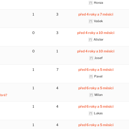
Honza
1
3
před 4 roky a 7 měsíci
Vašek
0
3
před 4 roky a 10 měsíci
Alister
0
1
před 4 roky a 10 měsíci
Josef
1
7
před 6 roky a 5 měsíci
Pavel
1
4
před 6 roky a 5 měsíci
Milan
obré?
1
4
před 6 roky a 5 měsíci
Lukas
1
4
před 6 roky a 5 měsíci