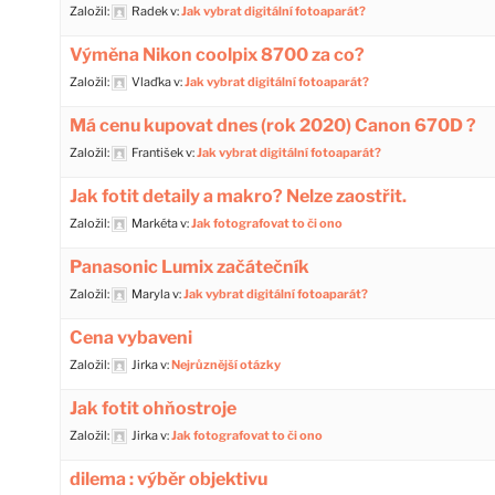
Založil:
Radek
v:
Jak vybrat digitální fotoaparát?
Výměna Nikon coolpix 8700 za co?
Založil:
Vlaďka
v:
Jak vybrat digitální fotoaparát?
Má cenu kupovat dnes (rok 2020) Canon 670D ?
Založil:
František
v:
Jak vybrat digitální fotoaparát?
Jak fotit detaily a makro? Nelze zaostřit.
Založil:
Markéta
v:
Jak fotografovat to či ono
Panasonic Lumix začátečník
Založil:
Maryla
v:
Jak vybrat digitální fotoaparát?
Cena vybaveni
Založil:
Jirka
v:
Nejrůznější otázky
Jak fotit ohňostroje
Založil:
Jirka
v:
Jak fotografovat to či ono
dilema : výběr objektivu