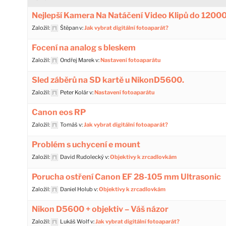
Nejlepší Kamera Na Natáčení Video Klipů do 1200
Založil:
Štěpan
v:
Jak vybrat digitální fotoaparát?
Focení na analog s bleskem
Založil:
Ondřej Marek
v:
Nastavení fotoaparátu
Sled záběrů na SD kartě u NikonD5600.
Založil:
Peter Kolár
v:
Nastavení fotoaparátu
Canon eos RP
Založil:
Tomáš
v:
Jak vybrat digitální fotoaparát?
Problém s uchycení e mount
Založil:
David Rudolecký
v:
Objektivy k zrcadlovkám
Porucha ostření Canon EF 28-105 mm Ultrasonic
Založil:
Daniel Holub
v:
Objektivy k zrcadlovkám
Nikon D5600 + objektiv – Váš názor
Založil:
Lukáš Wolf
v:
Jak vybrat digitální fotoaparát?