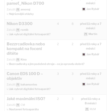
pameť_Nikon D700
měsíci
Jan Rybář
Založil:
amonaj
v:
Nejrůznější otázky
Nikon D3300
4
8
před 11 roky a 7
měsíci
Založil:
romib
Martin
v:
Jak vybrat digitální fotoaparát?
Bezzrcadlovka nebo
2
2
před 11 roky a 7
kompakt na focení
měsíci
dítěte
Jan Rybář
Založil:
Kina
v:
Bezrcadlovky a jim podobné stroje – co je opravdu dobré?
Canon EOS 100 D –
3
3
před 11 roky a 7
objektiv
měsíci
Jan Rybář
Založil:
bahamontes
v:
Jak vybrat digitální fotoaparát?
Jaké maximální ISO?
2
3
před 11 roky a
8 měsíci
Založil:
CM
MzM
v:
Nastavení fotoaparátu