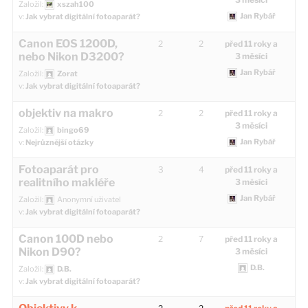
Založil:
xszah100
Jan Rybář
v:
Jak vybrat digitální fotoaparát?
Canon EOS 1200D,
2
2
před 11 roky a
nebo Nikon D3200?
3 měsíci
Jan Rybář
Založil:
Zorat
v:
Jak vybrat digitální fotoaparát?
objektiv na makro
2
2
před 11 roky a
3 měsíci
Založil:
bingo69
Jan Rybář
v:
Nejrůznější otázky
Fotoaparát pro
3
4
před 11 roky a
realitního makléře
3 měsíci
Jan Rybář
Založil:
Anonymní uživatel
v:
Jak vybrat digitální fotoaparát?
Canon 100D nebo
2
7
před 11 roky a
Nikon D90?
3 měsíci
D.B.
Založil:
D.B.
v:
Jak vybrat digitální fotoaparát?