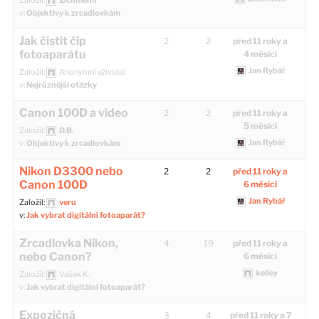
v:
Objektivy k zrcadlovkám
Jak čistit čip
2
2
před 11 roky a
fotoaparátu
4 měsíci
Jan Rybář
Založil:
Anonymní uživatel
v:
Nejrůznější otázky
Canon 100D a video
2
2
před 11 roky a
5 měsíci
Založil:
D.B.
Jan Rybář
v:
Objektivy k zrcadlovkám
Nikon D3300 nebo
2
2
před 11 roky a
Canon 100D
6 měsíci
Jan Rybář
Založil:
veru
v:
Jak vybrat digitální fotoaparát?
Zrcadlovka Nikon,
4
19
před 11 roky a
nebo Canon?
6 měsíci
kelley
Založil:
Vašek K.
v:
Jak vybrat digitální fotoaparát?
Expozičná
3
4
před 11 roky a 7