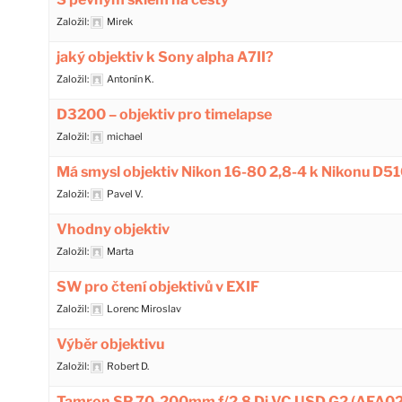
Založil:
Mirek
jaký objektiv k Sony alpha A7II?
Založil:
Antonín K.
D3200 – objektiv pro timelapse
Založil:
michael
Má smysl objektiv Nikon 16-80 2,8-4 k Nikonu D5
Založil:
Pavel V.
Vhodny objektiv
Založil:
Marta
SW pro čtení objektivů v EXIF
Založil:
Lorenc Miroslav
Výběr objektivu
Založil:
Robert D.
Tamron SP 70-200mm f/2.8 Di VC USD G2 (AFA0