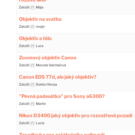
Založil:
Mája
Objektiv na svatbu
Založil:
mrajir
Objektiv a tělo
Založil:
Luca
Zoomový objektiv Canon
Založil:
Marcela Valchařová
Canon EOS 77d, ale jaký objektiv?
Založil:
Doktor Honza
"Pevná padesátka" pro Sony a6300?
Založil:
Martin
Nikon D3400 jaký objektiv pro rozostřené pozadí
Založil:
Lucie
Zrcadlovka pro začátečníky nejlevněj