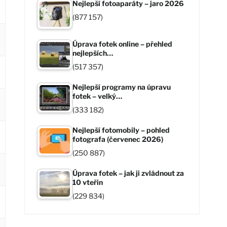
Nejlepší fotoaparáty – jaro 2026
(877 157)
Úprava fotek online – přehled
nejlepších…
(517 357)
Nejlepší programy na úpravu
fotek – velký…
(333 182)
Nejlepší fotomobily – pohled
fotografa (červenec 2026)
(250 887)
Úprava fotek – jak ji zvládnout za
10 vteřin
(229 834)