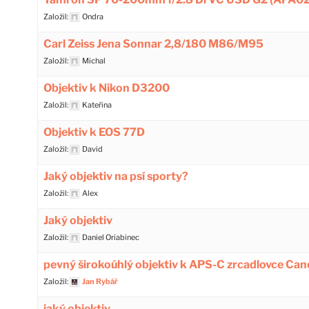
Založil:
Ondra
Carl Zeiss Jena Sonnar 2,8/180 M86/M95
Založil:
Michal
Objektiv k Nikon D3200
Založil:
Kateřina
Objektiv k EOS 77D
Založil:
David
Jaký objektiv na psí sporty?
Založil:
Alex
Jaký objektiv
Založil:
Daniel Oriabinec
pevný širokoúhlý objektiv k APS-C zrcadlovce Can
Založil:
Jan Rybář
jaký objektiv