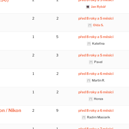
Jan Rybář
2
2
před 8 roky a 5 měsíci
Olda S.
1
5
před 8 roky a 5 měsíci
Kateřina
2
3
před 8 roky a 5 měsíci
Pavel
1
2
před 8 roky a 6 měsíci
Martin R.
1
2
před 8 roky a 6 měsíci
Honza
on / Nikon
2
9
před 8 roky a 6 měsíci
Radim Masiarik
1
1
před 8 roky a 7 měsíci