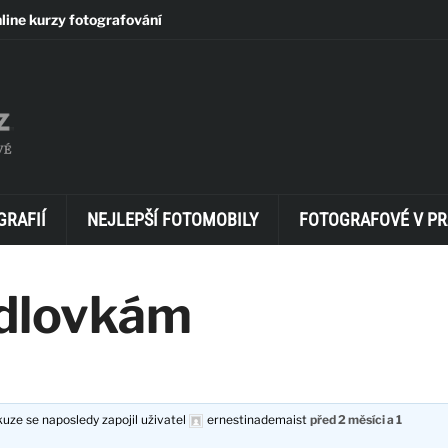
line kurzy fotografování
GRAFIÍ
NEJLEPŠÍ FOTOMOBILY
FOTOGRAFOVÉ V PR
adlovkám
ze se naposledy zapojil uživatel
ernestinademaist
před 2 měsíci a 1