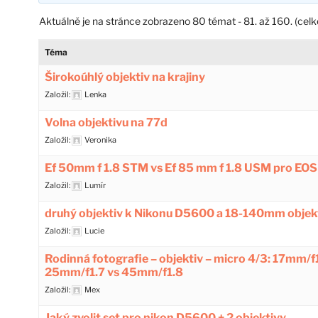
Aktuálně je na stránce zobrazeno 80 témat - 81. až 160. (cel
Téma
Širokoúhlý objektiv na krajiny
Založil:
Lenka
Volna objektivu na 77d
Založil:
Veronika
Ef 50mm f 1.8 STM vs Ef 85 mm f 1.8 USM pro EO
Založil:
Lumír
druhý objektiv k Nikonu D5600 a 18-140mm objekt
Založil:
Lucie
Rodinná fotografie – objektiv – micro 4/3: 17mm/f
25mm/f1.7 vs 45mm/f1.8
Založil:
Mex
Jaký zvolit set pro nikon D5600 + 2 objektivy