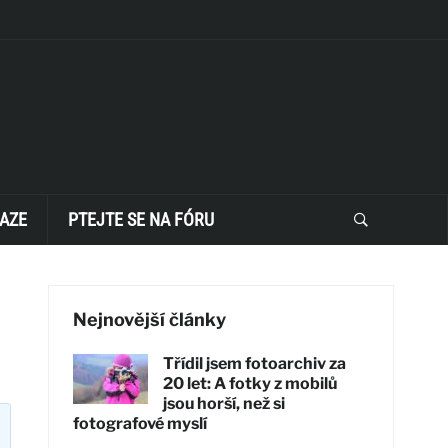
AZE
PTEJTE SE NA FÓRU
Nejnovější články
Třídil jsem fotoarchiv za
20 let: A fotky z mobilů
jsou horší, než si
fotografové myslí