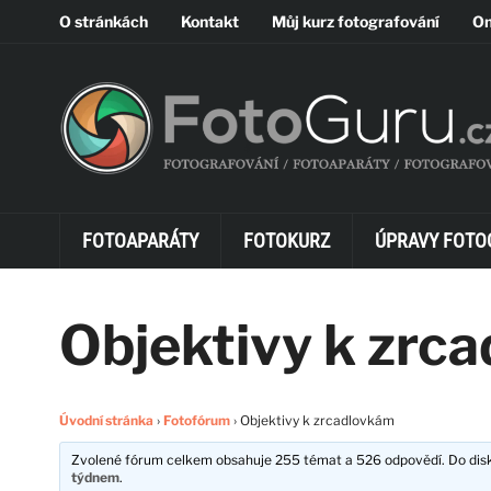
O stránkách
Kontakt
Můj kurz fotografování
On
FOTOAPARÁTY
FOTOKURZ
ÚPRAVY FOTO
Objektivy k zrc
Úvodní stránka
›
Fotofórum
›
Objektivy k zrcadlovkám
Zvolené fórum celkem obsahuje 255 témat a 526 odpovědí. Do disku
týdnem
.