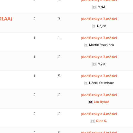
MzM
01AA)
2
3
před 8 roky a 3 měsíci
Dojan
1
1
před 8 roky a 3 měsíci
Martin Roubíček
1
2
před 8 roky a 3 měsíci
Mýla
1
5
před 8 roky a 3 měsíci
Daniel Štumbaur
2
2
před 8 roky a 3 měsíci
Jan Rybář
2
2
před 8 roky a 4 měsíci
Olda S.
2
9
před 8 roky a 4 měsíci