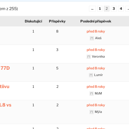
kem z 255)
←
1
2
3
4
Diskutující
Příspěvky
Poslední příspěvek
1
8
před 8 roky
Aleš
1
3
před 8 roky
Veronika
S 77D
1
5
před 8 roky
Lumír
iivu
1
2
před 8 roky
MzM
1.8 vs
1
2
před 8 roky
Mýla
1
2
před 8 roky