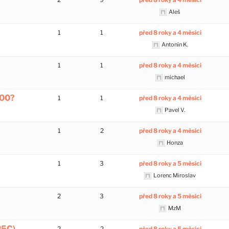
Aleš
1
1
před 8 roky a 4 měsíci
Antonín K.
1
1
před 8 roky a 4 měsíci
michael
100?
1
1
před 8 roky a 4 měsíci
Pavel V.
1
2
před 8 roky a 4 měsíci
Honza
1
3
před 8 roky a 5 měsíci
Lorenc Miroslav
2
3
před 8 roky a 5 měsíci
MzM
25C)
2
2
před 8 roky a 5 měsíci