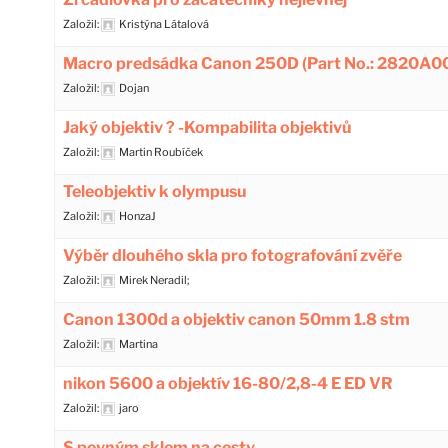
Založil:
Kristýna Látalová
Macro predsádka Canon 250D (Part No.: 2820A0
Založil:
Dojan
Jaký objektiv ? -Kompabilita objektivů
Založil:
Martin Roubíček
Teleobjektiv k olympusu
Založil:
HonzaJ
Výběr dlouhého skla pro fotografování zvěře
Založil:
Mirek Neradil;
Canon 1300d a objektiv canon 50mm 1.8 stm
Založil:
Martina
nikon 5600 a objektív 16-80/2,8-4 E ED VR
Založil:
jaro
S pevným sklem na cesty