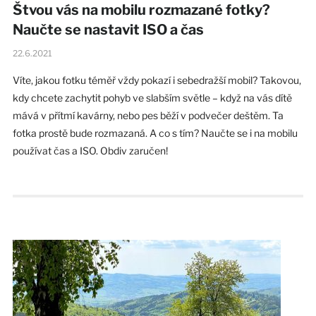
Štvou vás na mobilu rozmazané fotky?
Naučte se nastavit ISO a čas
22.6.2021
Víte, jakou fotku téměř vždy pokazí i sebedražší mobil? Takovou,
kdy chcete zachytit pohyb ve slabším světle – když na vás dítě
mává v přítmí kavárny, nebo pes běží v podvečer deštěm. Ta
fotka prostě bude rozmazaná. A co s tím? Naučte se i na mobilu
používat čas a ISO. Obdiv zaručen!