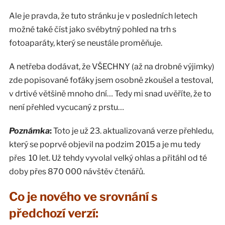
Ale je pravda, že tuto stránku je v posledních letech
možné také číst jako svébytný pohled na trh s
fotoaparáty, který se neustále proměňuje.
A netřeba dodávat, že VŠECHNY (až na drobné výjimky)
zde popisované foťáky jsem osobně zkoušel a testoval,
v drtivé většině mnoho dní… Tedy mi snad uvěříte, že to
není přehled vycucaný z prstu…
Poznámka
:
Toto je už 23. aktualizovaná verze přehledu,
který se poprvé objevil na podzim 2015 a je mu tedy
přes 10 let. Už tehdy vyvolal velký ohlas a přitáhl od té
doby přes 870 000 návštěv čtenářů.
Co je nového ve srovnání s
předchozí verzí: