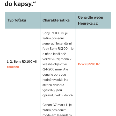
do kapsy.“
Cena dle webu
Typ foťáku
Charakteristika
Heureka.cz
Sony RX100 vii je
zatím poslední
generací legendární
řady Sony RX100 – je
o něco lepší než
verze vi., zejména v
1-2. Sony RX100 vii
kresbě objektivu
Cca 28 590 Kč
recenze
(24-200 mm). Ale
cena je opravdu
hodně vysoká. Na
stranu druhou:
výsledky jsou
opravdu velmi dobré.
Canon G7 mark iii je
zatím posledním
modelem legendární