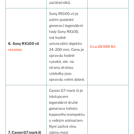
začátečníků.
Sony RX100 vii je
zatím poslední
generací legendární
řady Sony RX100,
má hodně
6. Sony RX100 vii
univerzální objektiv
Cca 28 590 Kč
recenze
24-200 mm. Cena je
opravdu hodně
vysoká, ale na
stranu druhou:
výsledky jsou
opravdu velmi dobré.
Canon G7 mark iii je
nástupcem
legendární druhé
generace tohoto
kapesního kompaktu
s velkým snímačem.
Nyní zažívá vlnu
7. Canon G7 mark iii
zájmu mezi