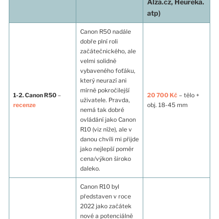
Alza.cz, Heureka.
atp)
Canon R50 nadále
dobře plní roli
začátečnického, ale
velmi solidně
vybaveného foťáku,
který neurazí ani
mírně pokročilejší
1-2. Canon R50
–
20 700 Kč
– tělo +
uživatele. Pravda,
recenze
obj. 18-45 mm
nemá tak dobré
ovládání jako Canon
R10 (viz níže), ale v
danou chvíli mi přijde
jako nejlepší poměr
cena/výkon široko
daleko.
Canon R10 byl
představen v roce
2022 jako začátek
nové a potenciálně