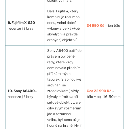
objektivů malý.
Další Fujifilm, který
kombinuje rozumnou
9. Fujifilm X-S20
–
cenu, velmi dobré
34 990 Kč
– jen tělo
recenze již brzy
výkony a velký výběr
skvělých (a pravda,
drahých) objektivů.
Sony A6400 patří do
právem oblíbené
řady, které vždy
dominovala předním
příčkám mých
tabulek. Slabinou (ve
srovnání se
10. Sony A6400
–
zrcadlovkami) vždy
Cca 22 990 Kč
–
recenze již brzy
bývaly mírně slabší
tělo + obj. 16-50 mm
setové objektivy, ale
díky svým rozměrům
jde o rozumnou
volbu, byť cena už je
hodně na hraně. Nyní