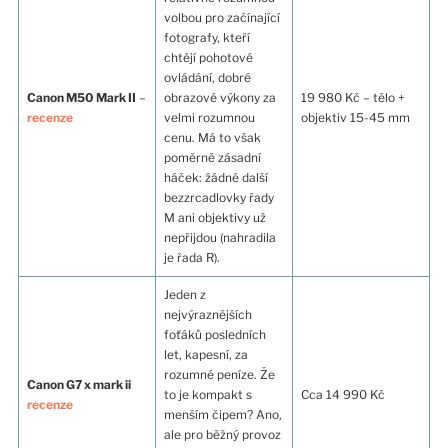
volbou pro začínající
fotografy, kteří
chtějí pohotové
ovládání, dobré
Canon M50 Mark II
–
obrazové výkony za
19 980 Kč – tělo +
recenze
velmi rozumnou
objektiv 15-45 mm
cenu. Má to však
poměrně zásadní
háček: žádné další
bezzrcadlovky řady
M ani objektivy už
nepřijdou (nahradila
je řada R).
Jeden z
nejvýraznějších
foťáků posledních
let, kapesní, za
rozumné peníze. Že
Canon G7 x mark ii
to je kompakt s
Cca 14 990 Kč
recenze
menším čipem? Ano,
ale pro běžný provoz