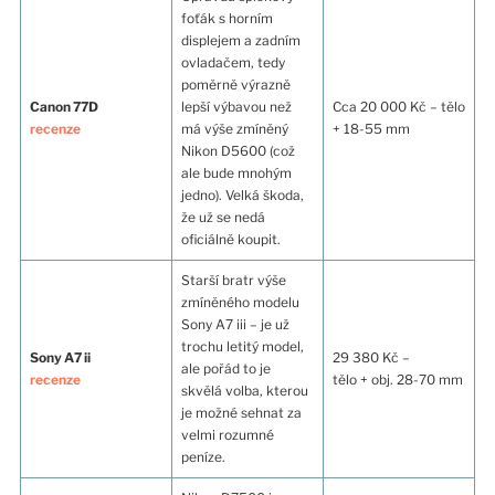
foťák s horním
displejem a zadním
ovladačem, tedy
poměrně výrazně
Canon 77D
lepší výbavou než
Cca 20 000 Kč – tělo
recenze
má výše zmíněný
+ 18-55 mm
Nikon D5600 (což
ale bude mnohým
jedno). Velká škoda,
že už se nedá
oficiálně koupit.
Starší bratr výše
zmíněného modelu
Sony A7 iii – je už
trochu letitý model,
Sony A7 ii
29 380 Kč –
ale pořád to je
recenze
tělo + obj. 28-70 mm
skvělá volba, kterou
je možné sehnat za
velmi rozumné
peníze.