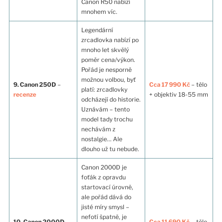
Canon R50 nabízí
mnohem víc.
Legendární
zrcadlovka nabízí po
mnoho let skvělý
poměr cena/výkon.
Pořád je nesporně
možnou volbou, byť
9. Canon 250D
–
Cca 17 990 Kč
– tělo
platí: zrcadlovky
recenze
+ objektiv 18-55 mm
odcházejí do historie.
Uznávám – tento
model tady trochu
nechávám z
nostalgie… Ale
dlouho už tu nebude.
Canon 2000D je
foťák z opravdu
startovací úrovně,
ale pořád dává do
jisté míry smysl –
nefotí špatně, je
10. Canon 2000D
–
Cca 11 690 Kč
– tělo