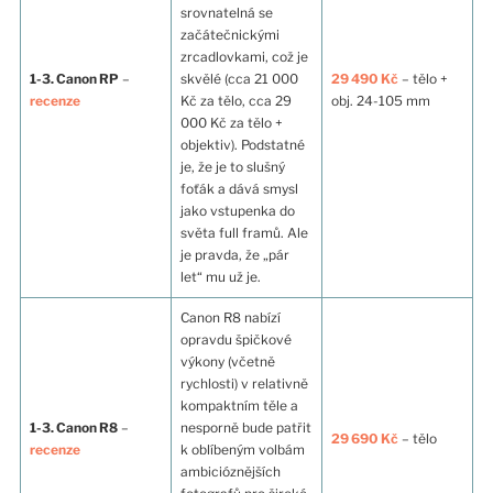
srovnatelná se
začátečnickými
zrcadlovkami, což je
1-3. Canon RP
–
skvělé (cca 21 000
29 490 Kč
– tělo +
recenze
Kč za tělo, cca 29
obj. 24-105 mm
000 Kč za tělo +
objektiv). Podstatné
je, že je to slušný
foťák a dává smysl
jako vstupenka do
světa full framů. Ale
je pravda, že „pár
let“ mu už je.
Canon R8 nabízí
opravdu špičkové
výkony (včetně
rychlosti) v relativně
kompaktním těle a
1-3. Canon R8
–
nesporně bude patřit
29 690 Kč
– tělo
recenze
k oblíbeným volbám
ambicióznějších