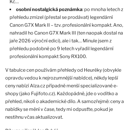
Kč…
osobní nostalgická poznámka
: po mnoha letech z
přehledu zmizel (přestal se prodávat) legendární
Canon G7X Mark II – tzv. profesionální kompakt. Ano,
nahradil ho Canon G7X Mark III (ten naopak dostal na
jaře 2026 výroční edici), ale i tak… Minule jsem z
přehledu podobně po 9 letech vyřadil legendární
profesionální kompakt Sony RX100.
V tabulce cen používám přehledy od Heuréky (obvykle
opravdu vedou k nejrozumnější nabídce), někdy lepší
ceny nabízí Alza.cz případně menší specializované e-
shopy (jako Fujifoto.cz). Každopádně, jde o vodítko a
přehled, nikoli o akademické dílo. A samozřejmě: ceny a
nabídky se mění v čase, tedy mi odpusťte, pokud je
nestihnu včas aktualizovat.