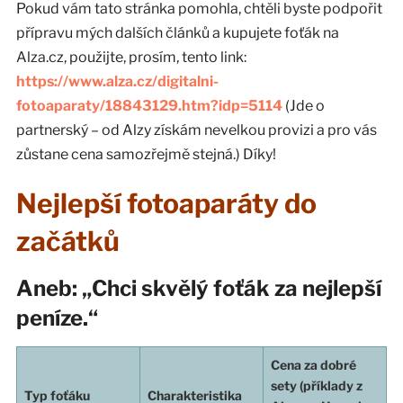
Pokud vám tato stránka pomohla, chtěli byste podpořit
přípravu mých dalších článků a kupujete foťák na
Alza.cz, použijte, prosím, tento link:
https://www.alza.cz/digitalni-
fotoaparaty/18843129.htm?idp=5114
(Jde o
partnerský – od Alzy získám nevelkou provizi a pro vás
zůstane cena samozřejmě stejná.) Díky!
Nejlepší fotoaparáty do
začátků
Aneb: „Chci skvělý foťák za nejlepší
peníze.“
Cena za dobré
sety (příklady z
Typ foťáku
Charakteristika