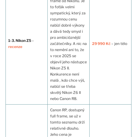
frame od Nikonu. Je
to foťák velmi
sympatický, který za
rozumnou cenu
nabízí dobré výkony
a dává tedy smysl i
pro ambicióznější
1-3. Nikon Z5
–
začátečníky. A nic na
29 990 Kč
– jen tělo
recenze
to nemění ani to, že
v roce 2025 se
objevil jeho nástupce
Nikon Z5 II.
Konkurence není
malá , kdo chce výš,
nabízí se třeba
skvělý Nikon Z6 II
nebo Canon R8.
Canon RP, dostupný
full frame, se už v
tomto seznamu drží
relativně dlouho.
Jeho cena je