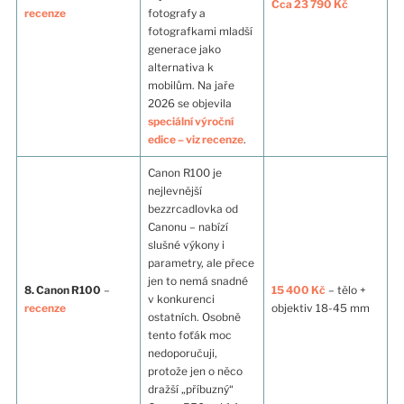
Cca 23 790 Kč
recenze
fotografy a
fotografkami mladší
generace jako
alternativa k
mobilům. Na jaře
2026 se objevila
speciální výroční
edice – viz recenze
.
Canon R100 je
nejlevnější
bezzrcadlovka od
Canonu – nabízí
slušné výkony i
parametry, ale přece
jen to nemá snadné
8. Canon R100
–
15 400 Kč
– tělo +
v konkurenci
recenze
objektiv 18-45 mm
ostatních. Osobně
tento foťák moc
nedoporučuji,
protože jen o něco
dražší „příbuzný“