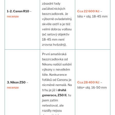
zásadní řady
začátečnických
1-2. Canon R10
–
Cca 22 600 Kč
–
bezzrcadlovek. Je
recenze
tělo + obj. 18-45 mm
výborně ovladatelný,
skvěle ostří a je též
velmi dobrou volbou
(ač setový objektiv
18-45 mm není
zrovna hvězdný).
První amatérská
bezzrcadlovka od
Nikonu nabízí solidní
výkony v nevelkém
těle. Konkurence
foťáků od Canonu je
3. Nikon Z50
–
Cca 28 400 Kč
–
nicméně nemalá. Na
recenze
tělo+ obj. 16-50 mm
trhu je již i
druhá
generace, Z50 II
, tu
jsem zatím
netestoval, ale
rozdíly nejsou