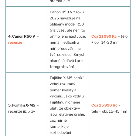
dramatické.
Canon R50 V z roku
2025 navazuje na
oblíbený model R50
(viz výše), ale není to
4. Canon R50 V
–
přímo jeho nástupce:
Cca 21 990 Kč
– tělo
recenze
nemá hledáček a
+ obj. 14-30 mm
míří především na
tvůrce videa. Smysl
nicméně dává i pro
fotografování.
Fujifilm X-M5 nabízí
velmi rozumný
poměr kvality a
výkonu. Jako vždy u
Fujifilmu nicméně
5. Fujifilm X-M5
–
Cca 25 990 Kč
–
platí, že objektivy
recenze již brzy
tělo + obj. 15-45 mm
jsou relativně drahé,
což mírně
komplikuje
rozhodování