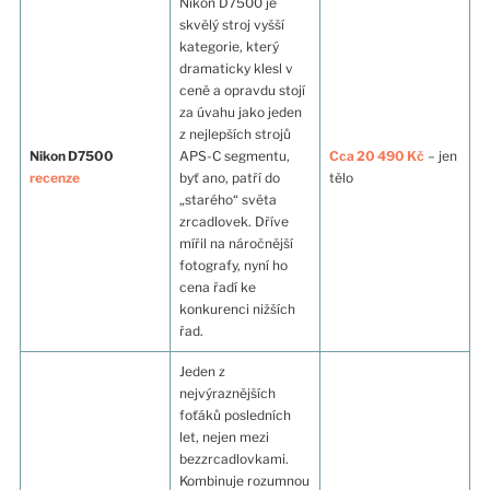
Nikon D7500 je
skvělý stroj vyšší
kategorie, který
dramaticky klesl v
ceně a opravdu stojí
za úvahu jako jeden
z nejlepších strojů
Nikon D7500
APS-C segmentu,
Cca 20 490 Kč
– jen
recenze
byť ano, patří do
tělo
„starého“ světa
zrcadlovek. Dříve
mířil na náročnější
fotografy, nyní ho
cena řadí ke
konkurenci nižších
řad.
Jeden z
nejvýraznějších
foťáků posledních
let, nejen mezi
bezzrcadlovkami.
Kombinuje rozumnou