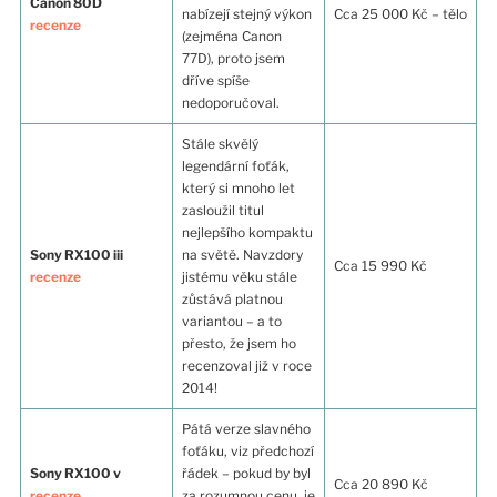
Canon 80D
nabízejí stejný výkon
Cca 25 000 Kč – tělo
recenze
(zejména Canon
77D), proto jsem
dříve spíše
nedoporučoval.
Stále skvělý
legendární foťák,
který si mnoho let
zasloužil titul
nejlepšího kompaktu
Sony RX100 iii
na světě. Navzdory
Cca 15 990 Kč
recenze
jistému věku stále
zůstává platnou
variantou – a to
přesto, že jsem ho
recenzoval již v roce
2014!
Pátá verze slavného
foťáku, viz předchozí
Sony RX100 v
řádek – pokud by byl
Cca 20 890 Kč
recenze
za rozumnou cenu, je