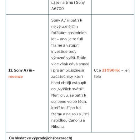
už je na trhu i Sony
A6700.
Sony A7 iii patří k
nejvýraznějším
foťákům posledních
let – ano, je to full
frame a vstupní
investice tedy
výrazně vyšší. Stále
více však dává smysl
11. Sony A7 iii –
i pro ambicióznější
Cca
31 990 Kč
– jen
recenze
začátečníky, kteří
tělo
hned chtějí vstoupit
do „vyšších světů“.
Není divu, že patří k
oblíbené volbě těch,
kteří touží po full
framu a nejsou si jisti
nabídkou Canonu a
Nikonu.
Co hledat ve výprodejích (bazarech)