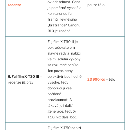
ovladatelnost. Cena
recenze
pouze tělo
je poměrně vysoká a
konkurence full
framů i levnějšího
„bratrance“ Canonu
R10 je značná.
Fujifilm X-T30 III je
pokračovatelem
slavné řady a nabízí
velmi solidní výkony
za rozumné peníze.
Jen pozor, ceny
6. Fujifilm X-T30 III
–
objektivů jsou hodně
23 990 Kč
– tělo
recenze již brzy
vysoké, tedy
doporučuji vše
pořádně
prozkoumat. A
lákavá je i další
generace, tedy X-
T50, viz další bod.
Fujifilm X-T50 nabízí