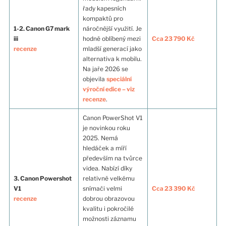
řady kapesních
kompaktů pro
1-2. Canon G7 mark
náročnější využití. Je
iii
hodně oblíbený mezi
Cca 23 790 Kč
recenze
mladší generací jako
alternativa k mobilu.
Na jaře 2026 se
objevila
speciální
výroční edice – viz
recenze
.
Canon PowerShot V1
je novinkou roku
2025. Nemá
hledáček a míří
především na tvůrce
videa. Nabízí díky
3. Canon Powershot
relativně velkému
V1
snímači velmi
Cca 23 390 Kč
recenze
dobrou obrazovou
kvalitu i pokročilé
možnosti záznamu