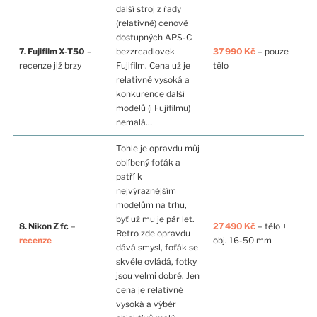
další stroj z řady
(relativně) cenově
dostupných APS-C
7. Fujifilm X-T50
–
bezzrcadlovek
37 990 Kč
– pouze
recenze již brzy
Fujifilm. Cena už je
tělo
relativně vysoká a
konkurence další
modelů (i Fujifilmu)
nemalá…
Tohle je opravdu můj
oblíbený foťák a
patří k
nejvýraznějším
modelům na trhu,
byť už mu je pár let.
8. Nikon Z fc
–
27 490 Kč
– tělo +
Retro zde opravdu
recenze
obj. 16-50 mm
dává smysl, foťák se
skvěle ovládá, fotky
jsou velmi dobré. Jen
cena je relativně
vysoká a výběr