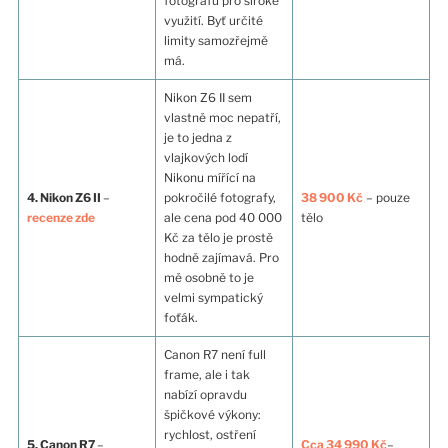
fotografů pro široké
využití. Byť určité
limity samozřejmě
má.
Nikon Z6 II sem
vlastně moc nepatří,
je to jedna z
vlajkových lodí
Nikonu mířící na
4. Nikon Z6 II
–
pokročilé fotografy,
38 900 Kč
– pouze
recenze zde
ale cena pod 40 000
tělo
Kč za tělo je prostě
hodně zajímavá. Pro
mě osobně to je
velmi sympatický
foťák.
Canon R7 není full
frame, ale i tak
nabízí opravdu
špičkové výkony:
rychlost, ostření
5. Canon R7
–
Cca 34 990 Kč
–