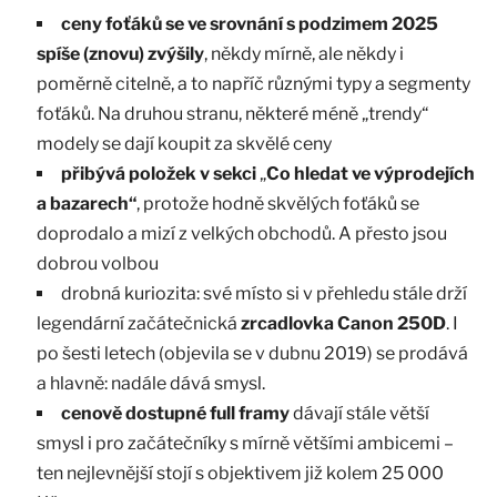
ceny foťáků se ve srovnání s podzimem 2025
spíše (znovu) zvýšily
, někdy mírně, ale někdy i
poměrně citelně, a to napříč různými typy a segmenty
foťáků. Na druhou stranu, některé méně „trendy“
modely se dají koupit za skvělé ceny
přibývá položek v sekci
„
Co hledat ve výprodejích
a bazarech“
, protože hodně skvělých foťáků se
doprodalo a mizí z velkých obchodů. A přesto jsou
dobrou volbou
drobná kuriozita: své místo si v přehledu stále drží
legendární začátečnická
zrcadlovka Canon 250D
. I
po šesti letech (objevila se v dubnu 2019) se prodává
a hlavně: nadále dává smysl.
cenově dostupné full framy
dávají stále větší
smysl i pro začátečníky s mírně většími ambicemi –
ten nejlevnější stojí s objektivem již kolem 25 000