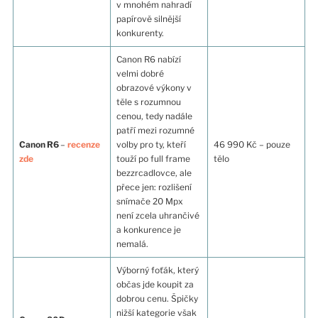
v mnohém nahradí
papírově silnější
konkurenty.
Canon R6 nabízí
velmi dobré
obrazové výkony v
těle s rozumnou
cenou, tedy nadále
patří mezi rozumné
Canon R6
–
recenze
volby pro ty, kteří
46 990 Kč – pouze
zde
touží po full frame
tělo
bezzrcadlovce, ale
přece jen: rozlišení
snímače 20 Mpx
není zcela uhrančivé
a konkurence je
nemalá.
Výborný foťák, který
občas jde koupit za
dobrou cenu. Špičky
nižší kategorie však