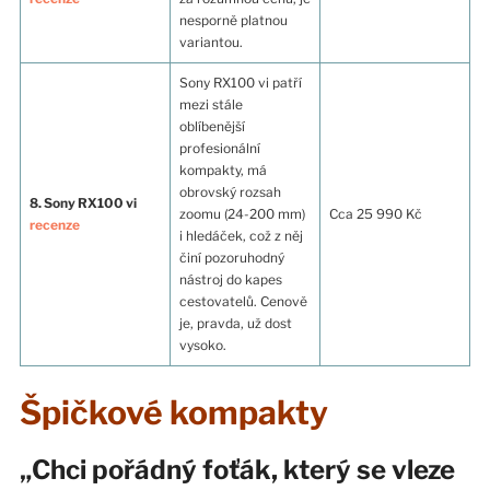
nesporně platnou
variantou.
Sony RX100 vi patří
mezi stále
oblíbenější
profesionální
kompakty, má
obrovský rozsah
8. Sony RX100 vi
zoomu (24-200 mm)
Cca 25 990 Kč
recenze
i hledáček, což z něj
činí pozoruhodný
nástroj do kapes
cestovatelů. Cenově
je, pravda, už dost
vysoko.
Špičkové kompakty
„Chci pořádný foťák, který se vleze