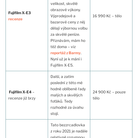
velikost, skvělé
obrazové výkony.
Fujifilm X-E3
Výprodejové a
16 990 Kč – tělo
recenze
bazarové ceny z něj
dělají výbornou volbu
za skvělé peníze.
Přiznávám, mám ho
též doma – viz
reportáž z Barmy
.
Nyní už je k mání i
Fujifilm X-E5.
Další, a zatím
poslední z této mé
hodně oblíbené řady
Fujifilm X-E4
–
24 900 Kč – pouze
malých a skvělých
recenze již brzy
tělo
foťáků. Tedy
rozhodně za úvahu
stojí.
Tato bezzrcadlovka
z roku 2021 je nadále
relativně rozumnou