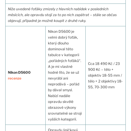
Níže uvedené foťáky zmizely z hlavních nabídek v posledních
měsících, ale opravdu stojí za to po nich zapátrat – stále se občas
objevují, případně je možné koupit z druhé ruky.
Nikon D5600 je
velmi dobrý foťák,
který dlouho
dominoval této
tabulce v kategorii
„pořádných foťáků“.
Cca 18 490 Kč / 23
A je mi vlastně
900 Kč – tělo +
Nikon D5600
hodně líto, že se už
objektiv 18-55 mm /
recenze
nevyrábí ani
tělo + 2 objektivy 18-
neprodává – pořád
55, 70-300 mm
by dával smysl.
Nabízí nadále
opravdu skvělé
obrazové výkony
srovnatelné se stroji
vyšších kategorií.
Opravdu špičkový